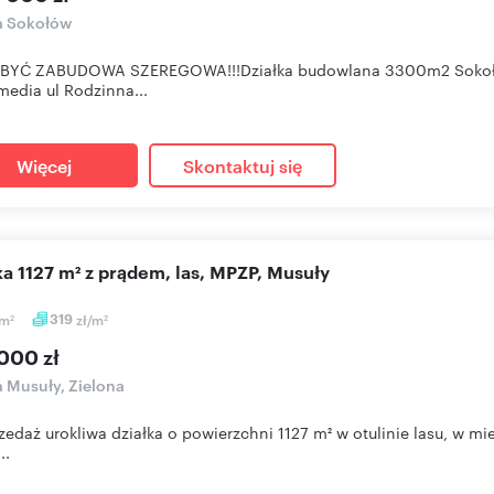
a Sokołów
BYĆ ZABUDOWA SZEREGOWA!!!Działka budowlana 3300m2 Sokołó
,media ul Rodzinna...
Więcej
Skontaktuj się
łka 1127 m² z prądem, las, MPZP, Musuły
m
319
zł/m
2
2
000 zł
a Musuły, Zielona
zedaż urokliwa działka o powierzchni 1127 m² w otulinie lasu, w mi
..