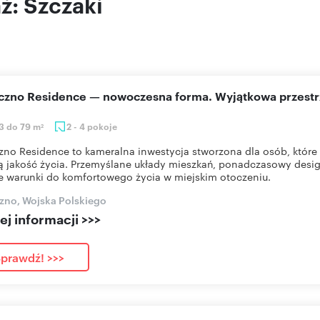
aż: Szczaki
eczno Residence — nowoczesna forma. Wyjątkowa przestr
3 do 79 m
2 - 4 pokoje
2
zno Residence to kameralna inwestycja stworzona dla osób, które 
 jakość życia. Przemyślane układy mieszkań, ponadczasowy desig
e warunki do komfortowego życia w miejskim otoczeniu.
zno, Wojska Polskiego
j informacji >>>
prawdź! >>>