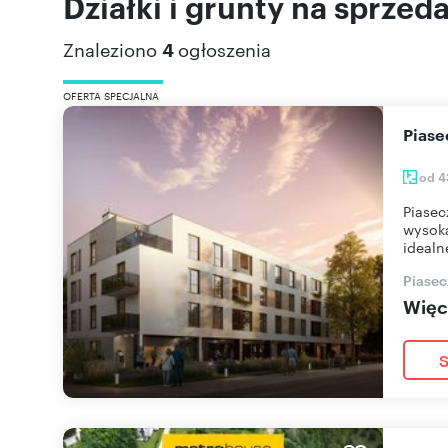
Działki i grunty na sprzed
Znaleziono
4
ogłoszenia
OFERTA SPECJALNA
Pias
od 4
Piasec
wysoką
idealn
Piasec
Więce
S