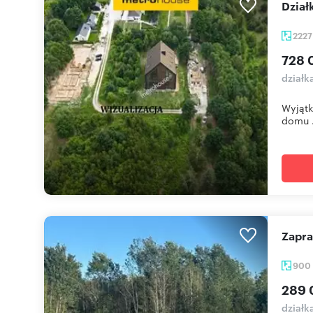
Dzia
222
728 
działk
Wyjątk
domu .
Zapr
900
289 
działk