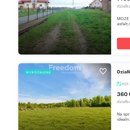
działk
MOZE 
asfalt
Dzia
WYRÓŻNIONE
1127
360 
działk
Na spr
idealn.