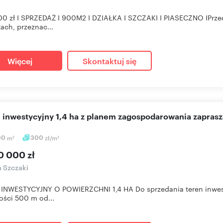
0 zł I SPRZEDAŻ I 900M2 I DZIAŁKA I SZCZAKI I PIASECZNO IPrze
ach, przeznac...
Więcej
Skontaktuj się
n inwestycyjny 1,4 ha z planem zagospodarowania zapras
00
m
300
zł/m
2
2
0 000 zł
a Szczaki
 INWESTYCYJNY O POWIERZCHNI 1,4 HA Do sprzedania teren inwes
ości 500 m od...