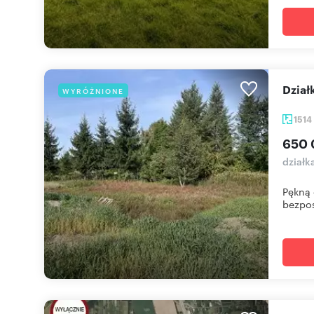
Dzia
WYRÓŻNIONE
1514
650 
działk
Pękną 
bezpoś