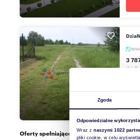
Dzia
151
3 787
działk
Trzy d
Złotok
Zgoda
Odpowiedzialne wykorzysta
Wraz z
naszymi 1022 partn
Oferty spełniające Twoje kryteria w promi
pliki cookie, w celu wyświet