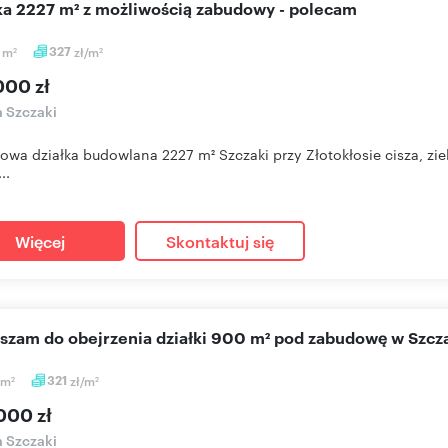
łka 2227 m² z możliwością zabudowy - polecam
7
m
327
zł/m
2
2
000 zł
a Szczaki
owa działka budowlana 2227 m² Szczaki przy Złotokłosie cisza, zi
..
Więcej
Skontaktuj się
aszam do obejrzenia działki 900 m² pod zabudowę w Szcz
m
321
zł/m
2
2
000 zł
a Szczaki