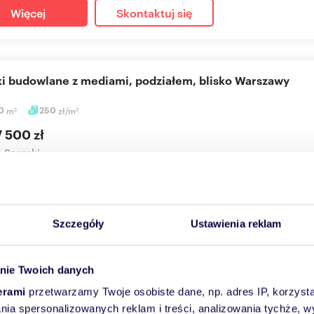
Więcej
Skontaktuj się
łki budowlane z mediami, podziałem, blisko Warszawy
50
m
250
zł/m
2
2
 500 zł
a Szczaki
ziałki budowlane z możliwością podziału po 1000m2 (jest wstępny
łosu.Wszystkie m...
Szczegóły
Ustawienia reklam
Więcej
Skontaktuj się
nie Twoich danych
erami
przetwarzamy Twoje osobiste dane, np. adres IP, korzystaj
eniu
15 km
(
zobacz wszystkie
)
lania spersonalizowanych reklam i treści, analizowania tychże,