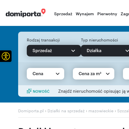
Sprzedaż
Wynajem
Pierwotny
Zag
Rodzaj transakcji
Typ nieruchomości
Sprzedaż
Działka
Otwórz pasek narzędzi
Cena
Cena za m²
Znajdź nieruchomość opisując ją 
NOWOŚĆ
›
›
›
Domiporta.pl
Działki na sprzedaż
mazowieckie
Szcza