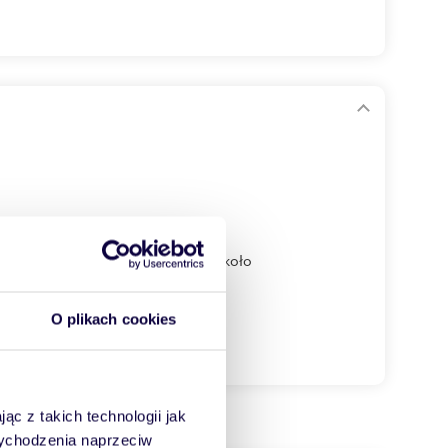
 podział), położone w Szczakach koło
O plikach cookies
ąc z takich technologii jak
 wychodzenia naprzeciw