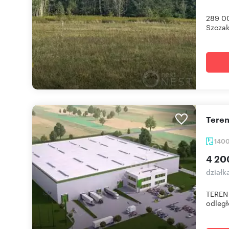
289 00
Szczak
Tere
140
4 20
działk
TEREN
odległ