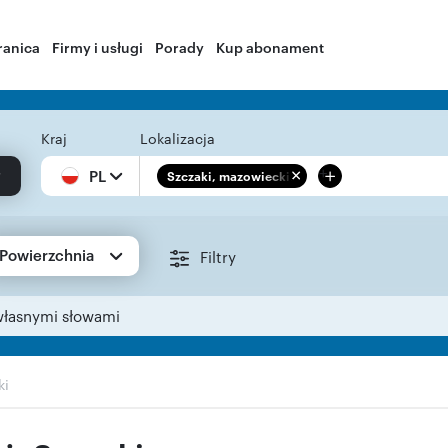
ranica
Firmy i usługi
Porady
Kup abonament
Kraj
Lokalizacja
+
PL
Szczaki, mazowieckie
Powierzchnia
Filtry
własnymi słowami
ki