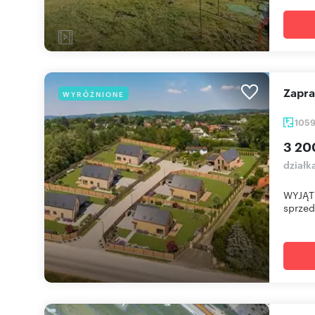
Zapr
WYRÓŻNIONE
105
3 20
działk
WYJĄT
sprzed