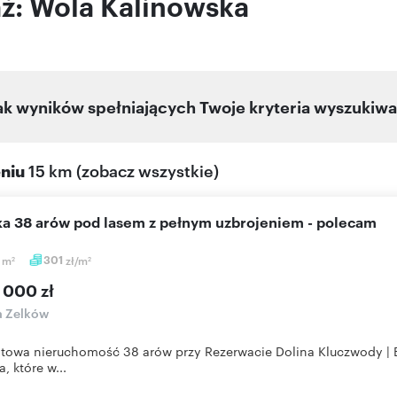
aż: Wola Kalinowska
ak wyników spełniających Twoje kryteria wyszukiwa
eniu
15 km
(
zobacz wszystkie
)
łka 38 arów pod lasem z pełnym uzbrojeniem - polecam
7
m
301
zł/m
2
2
 000 zł
a Zelków
atowa nieruchomość 38 arów przy Rezerwacie Dolina Kluczwody |
, które w...