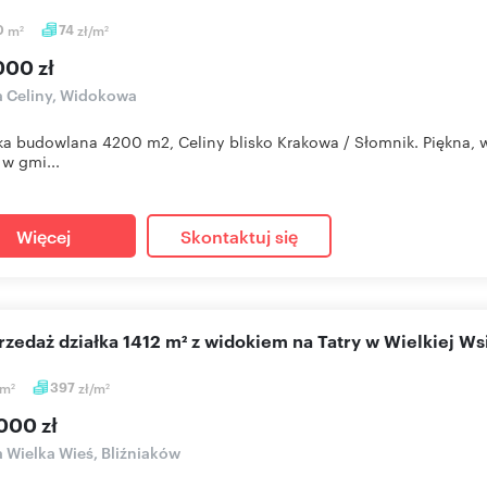
0
m
74
zł/m
2
2
000 zł
a Celiny, Widokowa
łka budowlana 4200 m2, Celiny blisko Krakowa / Słomnik. Piękna,
 w gmi...
Więcej
Skontaktuj się
przedaż działka 1412 m² z widokiem na Tatry w Wielkiej Ws
m
397
zł/m
2
2
000 zł
a Wielka Wieś, Bliźniaków