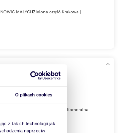
OWIC MAŁYCHZielona część Krakowa |
)
O plikach cookies
czenie przy Parku Tetmajera | Kameralna
ąc z takich technologii jak
 wychodzenia naprzeciw