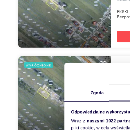
EKSKL
Bezpoś
Dzia
WYRÓŻNIONE
903
1 259
Zgoda
działk
DZIAŁ
Odpowiedzialne wykorzysta
zabudo
Wraz z
naszymi 1022 partn
pliki cookie, w celu wyświet