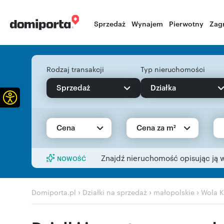
Sprzedaż
Wynajem
Pierwotny
Zag
Rodzaj transakcji
Typ nieruchomości
Sprzedaż
Działka
Otwórz pasek narzędzi
Cena
Cena za m²
Znajdź nieruchomość opisując ją 
NOWOŚĆ
›
›
›
Domiporta.pl
Działki na sprzedaż
małopolskie
Wola K