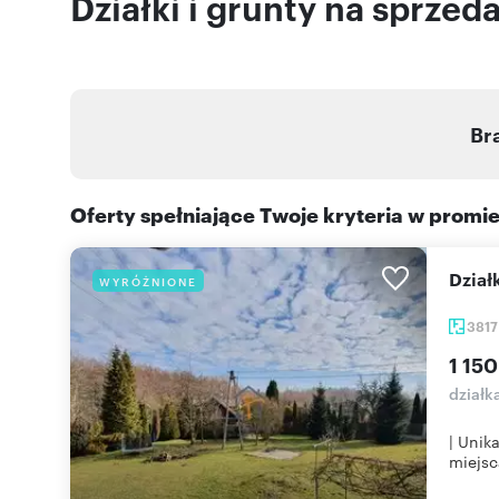
Działki i grunty na sprzed
Br
Oferty spełniające Twoje kryteria w promi
Dzia
WYRÓŻNIONE
381
1 150
działk
| Unik
miejsca