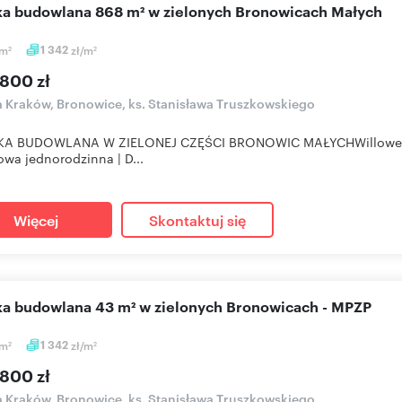
ałka budowlana 868 m² w zielonych Bronowicach Małych
m
1 342
zł/m
2
2
 800 zł
a Kraków, Bronowice, ks. Stanisława Truszkowskiego
KA BUDOWLANA W ZIELONEJ CZĘŚCI BRONOWIC MAŁYCHWillowe oto
wa jednorodzinna | D...
Więcej
Skontaktuj się
ałka budowlana 43 m² w zielonych Bronowicach - MPZP
m
1 342
zł/m
2
2
 800 zł
a Kraków, Bronowice, ks. Stanisława Truszkowskiego