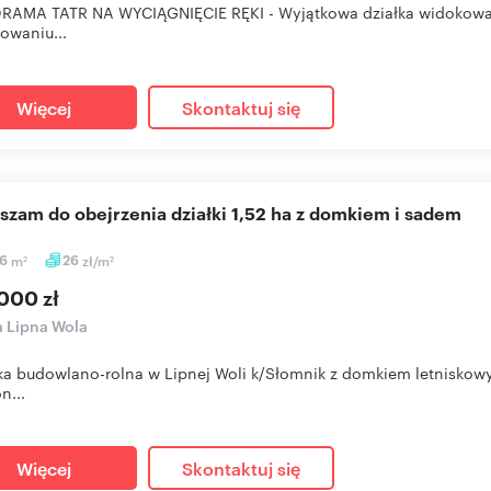
RAMA TATR NA WYCIĄGNIĘCIE RĘKI - Wyjątkowa działka widokowa 14
owaniu...
Więcej
Skontaktuj się
aszam do obejrzenia działki 1,52 ha z domkiem i sadem
66
m
26
zł/m
2
2
000 zł
a Lipna Wola
łka budowlano-rolna w Lipnej Woli k/Słomnik z domkiem letnisko
n...
Więcej
Skontaktuj się