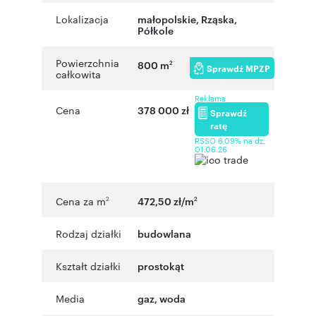
Lokalizacja
małopolskie
,
Rząska
,
Półkole
Powierzchnia
800 m
2
Sprawdź MPZP
całkowita
Reklama
Cena
378 000 zł
Sprawdź
ratę
RSSO 6,09% na dz.
01.06.26
Cena za m
472,50 zł/m
2
2
Rodzaj działki
budowlana
Kształt działki
prostokąt
Media
gaz, woda