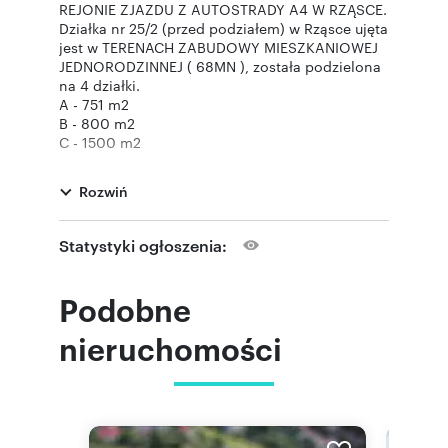
REJONIE ZJAZDU Z AUTOSTRADY A4 W RZĄSCE.
Działka nr 25/2 (przed podziałem) w Rząsce ujęta
jest w TERENACH ZABUDOWY MIESZKANIOWEJ
JEDNORODZINNEJ ( 68MN ), została podzielona
na 4 działki.
A - 751 m2
B - 800 m2
C - 1500 m2
Działka drogowa o szerokości 5 m
Podstawowym przeznaczeniem terenów MN jest
Rozwiń
zabudowa mieszkaniowa jednorodzinna
wolnostojąca z możliwością wydzielenia w
budynku mieszkalnym lokalu na cele usługowe
Statystyki ogłoszenia:
również zabudowa mieszkaniowa jednorodzinna
bliźniacza;. Łączna powierzchnia
zainwestowania z zakresu przeznaczenia
Podobne
dopuszczalnego nie może przekroczyć 60%
wyznaczonego wskaźnika dopuszczalnej
nieruchomości
powierzchni zainwestowania.
Wskaźnik powierzchni terenu biologicznie
czynnego nie może być niższy niż 40%.
Powierzchnia nowo wydzielanych działek
budowlanych nie może być mniejsza niż 700
m2 a szerokość nie mniejsza niż 18 m.