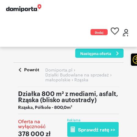
Dodaj
ogłoszenie
Następna oferta
Powrót
›
Domiporta.pl
›
Działki Budowlane na sprzedaż
›
małopolskie
Rząska
Działka 800 m² z mediami, asfalt,
Rząska (blisko autostrady)
Rząska
,
Półkole
- 800,0m
2
Reklama
Oferta na
wyłączność
Sprawdź ratę >>
378 000
zł