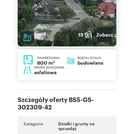
13
Zobacz galerię
POWIERZCHNIA
RODZAJ DZIAŁKI
2
budowlana
800 m
DROGA DOJAZDOWA
asfaltowa
Szczegóły oferty BS5-GS-
302309-42
Kategoria
Działki i grunty na
sprzedaż