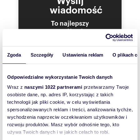
Ukształtowanie działki: płaska |
wiadomość
Kształt działki: prostokąt |
Ogrodzenie działki: częściowo ogrodzona |
Warunki zabudowy: MPZP |
To najlepszy
Zabudowa działki: brak |
sposób, aby
właściciel
::LINK DO STRONY |
oferty
sadurscy.pl/offer/BS5-GS-302309
szybko się z
Zgoda
Szczegóły
Ustawienia reklam
O plikach c
::KONTAKT DO AGENTA |
Tobą
skontaktował!
pokaż telefon
+48 7
Odpowiedzialne wykorzystanie Twoich danych
skontaktuj się
robert
Wraz z
naszymi 1022 partnerami
przetwarzamy Twoje
osobiste dane, np. adres IP, korzystając z takich
::DANE BIURA |
Oddział BS5, Nowa Huta |
technologii jak pliki cookie, w celu wyświetlania
Bracia Sadurscy Dariusz Sadurski |
spersonalizowanych reklam i treści, analizowania tychże,
Os. Kazimierzowskie 36 |
wychodzenia naprzeciw oczekiwaniom użytkowników i
rozwoju produktów. Masz wybór odnośnie tego, kto
pokaż telefon
12 2
używa Twoich danych i w jakich celach to robi.