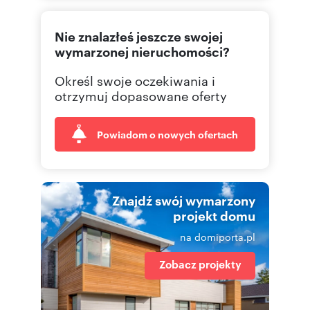
12 265
Pokaż telefon
Nie znalazłeś jeszcze swojej
502 10
Pokaż telefon
wymarzonej nieruchomości?
Określ swoje oczekiwania i
otrzymuj dopasowane oferty
Powiadom o nowych ofertach
Znajdź swój wymarzony
projekt domu
na domiporta.pl
Zobacz projekty