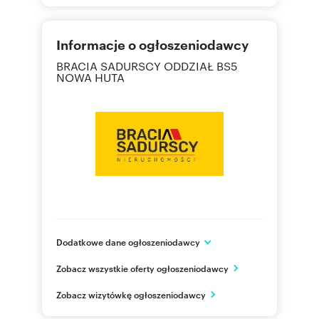
Informacje o ogłoszeniodawcy
BRACIA SADURSCY ODDZIAŁ BS5
NOWA HUTA
Dodatkowe dane ogłoszeniodawcy
Os. Kazimierzowskie 36
Zobacz wszystkie oferty ogłoszeniodawcy
Kraków
małopolskie
PL
Zobacz wizytówkę ogłoszeniodawcy