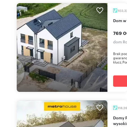
103,3
Dom w
769 0
dom R
Brak pod
gwarancj
klucz,Po
118,2
Domy Premium w Janikowie (gotowe 2026) z
wysoki