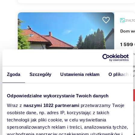
214,7
Dom w
1 599
dom Sw
Polecamy
o powier
Zgoda
Szczegóły
Ustawienia reklam
O plikach c
projektu 
Odpowiedzialne wykorzystanie Twoich danych
Wraz z
naszymi 1022 partnerami
przetwarzamy Twoje
osobiste dane, np. adres IP, korzystając z takich
technologii jak pliki cookie, w celu wyświetlania
m
70
2
spersonalizowanych reklam i treści, analizowania tychże,
Urokliwy domek letniskowy z ogrodem w
wychodzenia naprzeciw oczekiwaniom użytkowników i