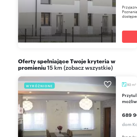
Przyjazn
Poznani
dostępem
Oferty spełniające Twoje kryteria w
promieniu
15 km
(
zobacz wszystkie
)
m
92
WYRÓŻNIONE
2
Przytulny dom z ogrodem (92 m², 4 pokoje) i
możliw
689 9
dom Ko
Przytul