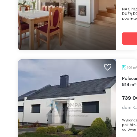
NA SPR
DUŻĄ DZ
powierzc
m
101
Polecam nowoczesny dom 101 m² z dużą działką
814 m²
739 0
dom Ka
Wykończ
pok./dz.
od Swar