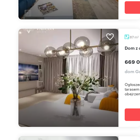
m
87
2
Dom z
669 0
dom Go
Ogłosze
tarasem
obejrzeni