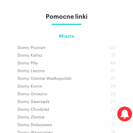
Pomocne linki
Miasta
Domy Poznań
123
Domy Kalisz
51
Domy Piła
44
Domy Leszno
27
Domy Ostrów Wielkopolski
27
Domy Konin
24
Domy Gniezno
23
Domy Swarzędz
23
Domy Chodzież
22
Domy Złotów
17
Domy Dolaszewo
17
Domy Wągrowiec
16