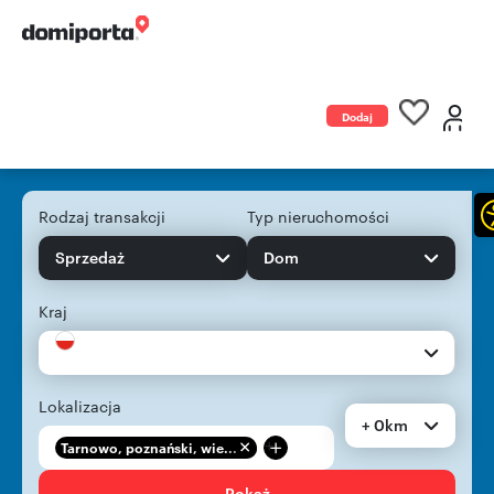
Dodaj
ogłoszenie
Rodzaj transakcji
Typ nieruchomości
Sprzedaż
Dom
Kraj
Lokalizacja
+ 0km
+
Tarnowo, poznański, wie...
Pokaż