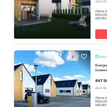
dom Kó
Oferta 
EKOLOG
NATURY
130,3
Energooszczędny bliźniak 130 m² z garażem
(nowoc
847 5
dom D
Oferta 
EKOLOG
NATURY