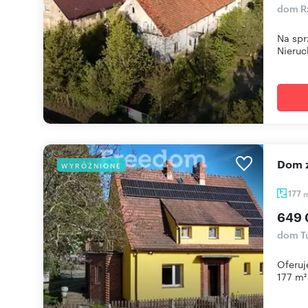
dom R
Na spr
Nieruc
Dom 
WYRÓŻNIONE
177
649 
dom T
Oferuj
177 m² 