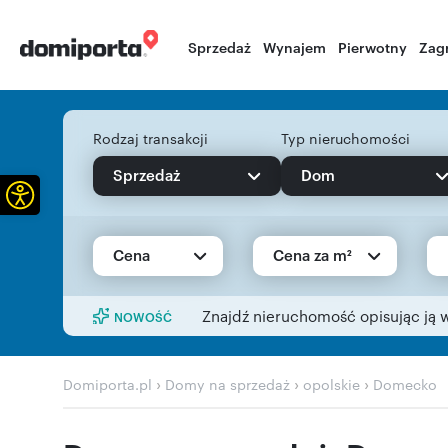
Sprzedaż
Wynajem
Pierwotny
Zag
Rodzaj transakcji
Typ nieruchomości
Sprzedaż
Dom
Otwórz pasek narzędzi
Cena
Cena za m²
Znajdź nieruchomość opisując ją 
NOWOŚĆ
›
›
›
Domiporta.pl
Domy na sprzedaż
opolskie
Domecko