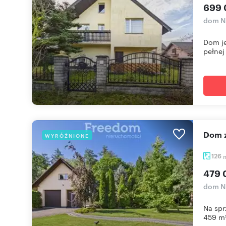
699 
dom Ni
Dom je
pełnej 
Dom
WYRÓŻNIONE
126
479 
dom Ni
Na spr
459 m²