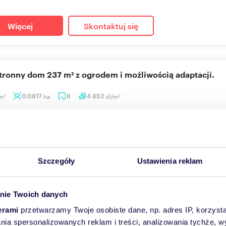
Więcej
Skontaktuj się
stronny dom 237 m² z ogrodem i możliwością adaptacji.
m
0,0817
ha
8
4 852
zł/m
2
2
 000 zł
emodlin, Elizy Orzeszkowej 3
zedaż wyjątkowy dom jednorodzinny położony w jednej z najbardzi
kowe...
Szczegóły
Ustawienia reklam
Więcej
Skontaktuj się
nie Twoich danych
erami
przetwarzamy Twoje osobiste dane, np. adres IP, korzystaj
lania spersonalizowanych reklam i treści, analizowania tychże,