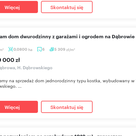
Więcej
Skontaktuj się
cam dom dwurodzinny z garażami i ogrodem na Dąbrowie
m
0,0800
ha
6
5 309
zł/m
2
2
9 000 zł
ąbrowa, H. Dąbrowskiego
emy na sprzedaż dom jednorodzinny typu kostka, wybudowany w 1
skiego. ...
Więcej
Skontaktuj się