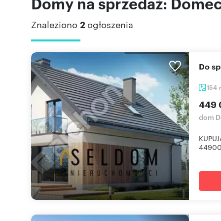
Domy na sprzedaż: Dome
Znaleziono
2
ogłoszenia
Do 
154
449 
dom D
KUPUJ
449000