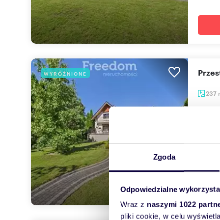
Prze
WYRÓŻNIONE
237
1 150
dom Ni
Na spr
Orzesz
Zgoda
Odpowiedzialne wykorzysta
Wraz z
naszymi 1022 partn
pliki cookie, w celu wyświet