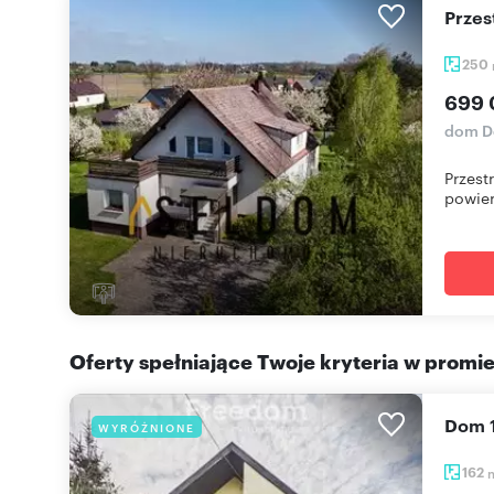
Prze
250
699 
dom D
Przest
powier
Oferty spełniające Twoje kryteria w promi
Dom
WYRÓŻNIONE
162