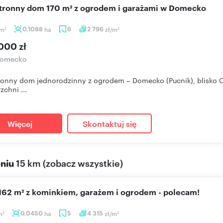
stronny dom 170 m² z ogrodem i garażami w Domecko
m
0,1088
ha
6
2 796
zł/m
2
2
000 zł
omecko
ronny dom jednorodzinny z ogrodem – Domecko (Pucnik), blisko 
zchni ...
Więcej
Skontaktuj się
eniu
15 km
(
zobacz wszystkie
)
 162 m² z kominkiem, garażem i ogrodem - polecam!
m
0,0450
ha
5
4 315
zł/m
2
2