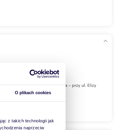
ej spokojnych części Niemodlina – przy ul. Elizy
O plikach cookies
ąc z takich technologii jak
 wychodzenia naprzeciw