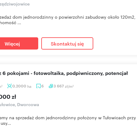
zędziwojowice
zedaż dom jednorodzinny o powierzchni zabudowy około 120m2, 
homość ...
Więcej
Skontaktuj się
z 6 pokojami - fotowoltaika, podpiwniczony, potencjał
m
0,2000
ha
6
3 667
zł/m
2
2
000 zł
ułowice, Dworcowa
emy na sprzedaż dom jednorodzinny położony w Tułowicach przy 
usy...