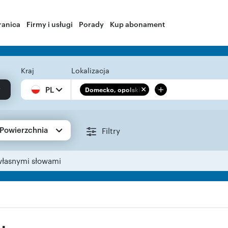
ranica
Firmy i usługi
Porady
Kup abonament
Kraj
Lokalizacja
+
PL
Domecko, opolskie
Powierzchnia
Filtry
własnymi słowami