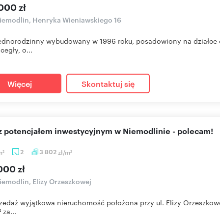
000 zł
emodlin, Henryka Wieniawskiego 16
dnorodzinny wybudowany w 1996 roku, posadowiony na działce o 
cegły, o...
Więcej
Skontaktuj się
 z potencjałem inwestycyjnym w Niemodlinie - polecam!
m
2
3 802
zł/m
2
2
000 zł
emodlin, Elizy Orzeszkowej
zedaż wyjątkowa nieruchomość położona przy ul. Elizy Orzeszkowe
 za...