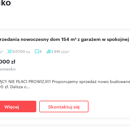
cko
sprzedania nowoczesny dom 154 m² z garażem w spokojnej 
m
0,0700
ha
6
2 916
zł/m
2
2
000 zł
omecko
ĄCY NIE PŁACI PROWIZJI!!! Proponujemy sprzedaż nowo budowan
 zł. Dalsza c...
Więcej
Skontaktuj się