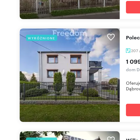
Pole
WYRÓŻNIONE
207
1 09
dom D
Oferuj
Dąbrow