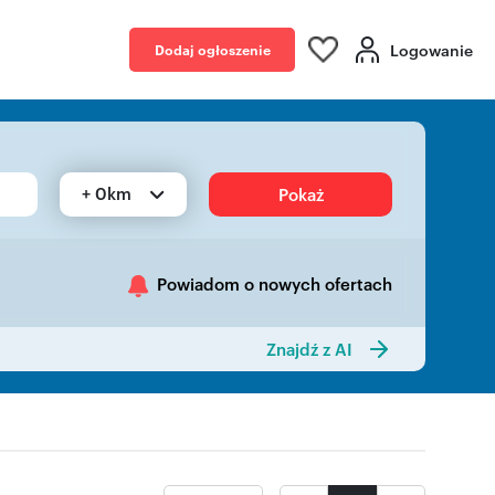
Logowanie
Dodaj ogłoszenie
+ 0km
Pokaż
Powiadom o nowych ofertach
Znajdź z AI