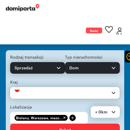
Dodaj
ogłoszenie
Rodzaj transakcji
Typ nieruchomości
Sprzedaż
Dom
Kraj
Lokalizacja
+ 0km
+
Bielany, Warszawa, mazo...
Pokaż