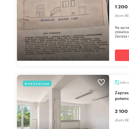
1 200
dom Wa
Na sprz
zlokaliz
Zacisza w
m
398
WYRÓŻNIONE
Zapraszam do obejrzenia domu 398 m² z
potenc
2 100
dom Wa