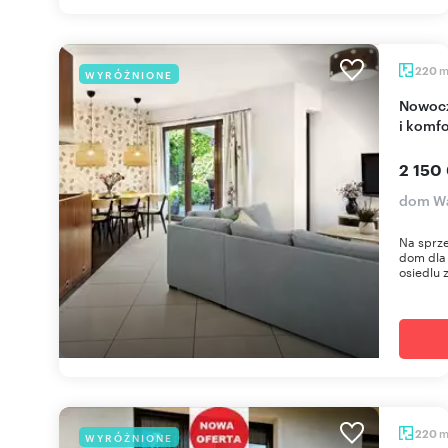
220
WYRÓŻNIONE
Nowoczesny dom 220 m² z garażem - prywatność
i komfo
2 150
dom Wa
Na sprz
dom dla 
osiedlu 
220
WYRÓŻNIONE