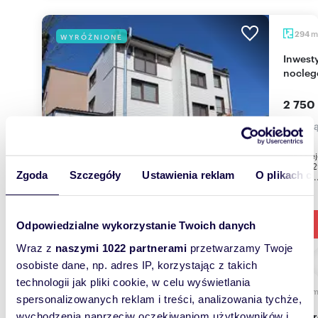
m
294
WYRÓŻNIONE
Inwestycyjny dom z 14 pokojami i 23 miejscami
nocle
2 750
dom Zą
Ząbki re
o pow. 2
Zgoda
Szczegóły
Ustawienia reklam
O plikach c
działają.
Odpowiedzialne wykorzystanie Twoich danych
Wraz z
naszymi 1022 partnerami
przetwarzamy Twoje
osobiste dane, np. adres IP, korzystając z takich
technologii jak pliki cookie, w celu wyświetlania
308
WYRÓŻNIONE
spersonalizowanych reklam i treści, analizowania tychże,
Przestronny 11-pokojowy dom z garażami i
wychodzenia naprzeciw oczekiwaniom użytkowników i