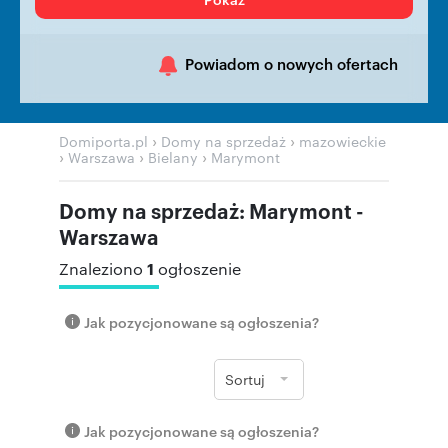
Powiadom o nowych ofertach
›
›
Domiporta.pl
Domy na sprzedaż
mazowieckie
›
›
›
Warszawa
Bielany
Marymont
Domy na sprzedaż: Marymont -
Warszawa
1
Znaleziono
ogłoszenie
Jak pozycjonowane są ogłoszenia?
Sortuj
Jak pozycjonowane są ogłoszenia?