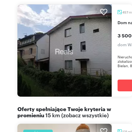
m
457
dom n
3 500
dom Wa
Nieruch
zlokaliz
Bielan, 8
Oferty spełniające Twoje kryteria w
promieniu
15 km
(
zobacz wszystkie
)
m
131
2