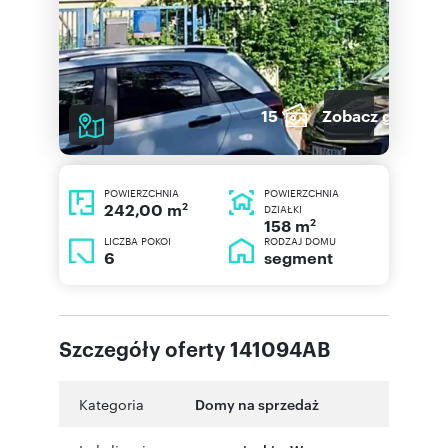
15
Zobacz galerię
POWIERZCHNIA
POWIERZCHNIA
2
242,00 m
DZIAŁKI
2
158 m
LICZBA POKOI
RODZAJ DOMU
6
segment
Szczegóły oferty 141094AB
Kategoria
Domy na sprzedaż