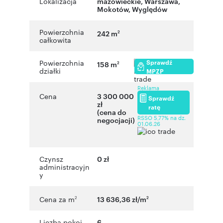
Lokalizacja
mazowieckie
,
Warszawa
,
Mokotów
,
Wyględów
Powierzchnia
242 m
2
całkowita
Sprawdź
Powierzchnia
158 m
2
działki
MPZP
Reklama
Cena
3 300 000
Sprawdź
zł
ratę
(cena do
RSSO 5,77% na dz.
negocjacji)
01.06.26
Czynsz
0 zł
administracyjn
y
Cena za m
13 636,36 zł/m
2
2
Liczba pokoi
6