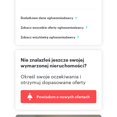
Dodatkowe dane ogłoszeniodawcy
Wańkowicza 7 lok U1
Zobacz wszystkie oferty ogłoszeniodawcy
Warszawa
mazowieckie
PL
Zobacz wizytówkę ogłoszeniodawcy
+48668
Pokaż telefon
Nie znalazłeś jeszcze swojej
222990
Pokaż telefon
wymarzonej nieruchomości?
Określ swoje oczekiwania i
668 84
Pokaż telefon
otrzymuj dopasowane oferty
Powiadom o nowych ofertach