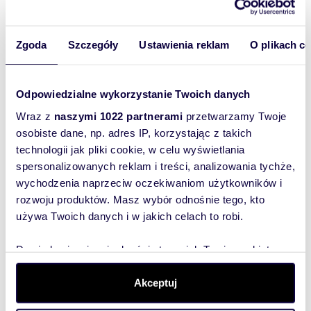
zapytaj o szczegóły.
Zgoda
Szczegóły
Ustawienia reklam
O plikach c
Numer oferty: 141094AB
m
ha
200
0,0330
6
106
2
zł/m
11 750
19 8
2
Dom bliźniak 200m2 z
Urokliwy dom na Mokotowie z
Odpowiedzialne wykorzystanie Twoich danych
na
potencjałem inwestycyjnym i
garaż
osobnym wejściem
Wraz z
naszymi 1022 partnerami
przetwarzamy Twoje
2 10
2 350 000 zł
osobiste dane, np. adres IP, korzystając z takich
dom Wa
Polska
cego
dom Warszawa, Mokotów, Sadyba
technologii jak pliki cookie, w celu wyświetlania
spersonalizowanych reklam i treści, analizowania tychże,
wychodzenia naprzeciw oczekiwaniom użytkowników i
rozwoju produktów. Masz wybór odnośnie tego, kto
używa Twoich danych i w jakich celach to robi.
Wyślij
wiadomość
Dowiedz się więcej odnośnie tego, jak Twoje osobiste
dane są przetwarzane oraz ustaw własne preferencje w
sekcji szczegółów
. W Deklaracji plików cookie możesz
Akceptuj
To najlepszy
zmienić lub wycofać swoją zgodę w dowolnej chwili.
sposób, aby