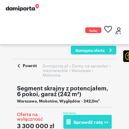
Dodaj
ogłoszenie
Następna oferta
Powrót
›
›
Domiporta.pl
Domy na sprzedaż
›
›
mazowieckie
Warszawa
Mokotów
Segment skrajny z potencjałem,
6 pokoi, garaż (242 m²)
Warszawa
,
Mokotów
,
Wyględów
- 242,0m
2
Reklama
Oferta na
wyłączność
Sprawdź ratę >>
3 300 000
zł