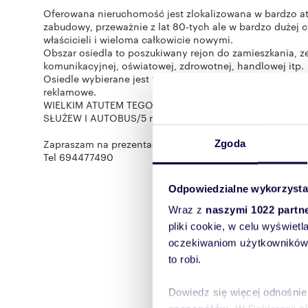
Oferowana nieruchomość jest zlokalizowana w bardzo atr
zabudowy, przeważnie z lat 80-tych ale w bardzo dużej
właścicieli i wieloma całkowicie nowymi.
Obszar osiedla to poszukiwany rejon do zamieszkania, ze 
komunikacyjnej, oświatowej, zdrowotnej, handlowej itp.
Osiedle wybierane jest także bardzo chętnie na siedziby f
reklamowe.
WIELKIM ATUTEM TEGO MIEJSCA JEST DOSTĘP DO KOMU
SŁUŻEW I AUTOBUS/5 min/,TRAMWAJ 7min.
Zapraszam na prezentację
Zgoda
Tel 694477490
Odpowiedzialne wykorzysta
Wraz z
naszymi 1022 partn
pliki cookie, w celu wyświet
oczekiwaniom użytkowników i
to robi.
Dowiedz się więcej odnośnie