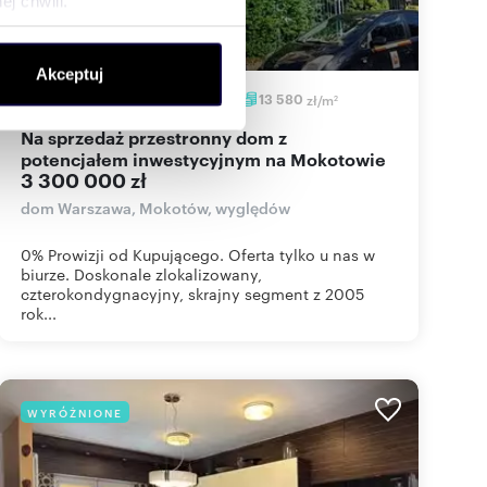
j chwili.
ołecznościowe i analizować
Akceptuj
artnerom społecznościowym,
243
m
0,0158
ha
6
13 580
zł/m
2
2
anymi od Ciebie lub
Na sprzedaż przestronny dom z
potencjałem inwestycyjnym na Mokotowie
3 300 000 zł
dom Warszawa, Mokotów, wyględów
0% Prowizji od Kupującego. Oferta tylko u nas w
biurze. Doskonale zlokalizowany,
czterokondygnacyjny, skrajny segment z 2005
rok...
WYRÓŻNIONE