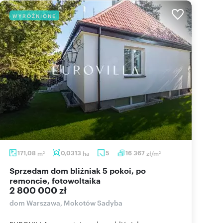
WYRÓŻNIONE
171,08
m
0,0313
ha
5
16 367
zł/m
2
2
Sprzedam dom bliźniak 5 pokoi, po
remoncie, fotowoltaika
2 800 000 zł
dom Warszawa, Mokotów Sadyba