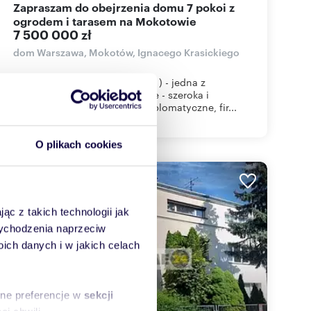
Zapraszam do obejrzenia domu 7 pokoi z
ogrodem i tarasem na Mokotowie
7 500 000 zł
dom Warszawa, Mokotów, Ignacego Krasickiego
Ulica Krasickiego ( MOKOTÓW ) - jedna z
piękniejszych ulic w Warszawie - szeroka i
zielona.Przedstawicielstwa dyplomatyczne, fir...
O plikach cookies
WYRÓŻNIONE
ąc z takich technologii jak
 wychodzenia naprzeciw
ch danych i w jakich celach
sne preferencje w
sekcji