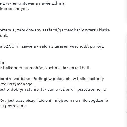
ie z wyremontowaną nawierzchnią.
ednorodzinnych.
piżarnia, zabudowany szafami/garderoba/korytarz i klatka
dek.
a 52,90m i zawiera - salon z tarasem/wschód/, pokój z
90m.
z balkonem na zachód, kuchnia, łazienka i hall.
bardzo zadbane. Podłogi w pokojach, w hallu i schody
brze utrzymanego.
t w dobrym stanie, tak samo łazienki - przestronne , z
który jest oazą ciszy i zieleni, miejscem na miłe spędzenie
na ugoszczenie