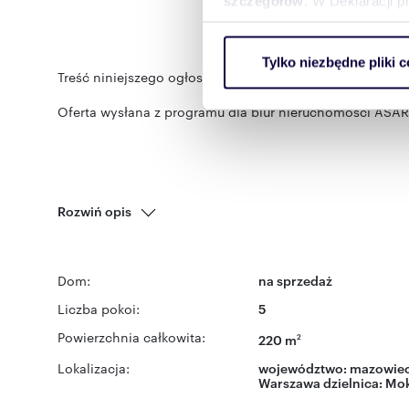
szczegółów
. W Deklaracji 
Wykorzystujemy pliki cookie 
Tylko niezbędne pliki c
ruch w naszej witrynie. Inf
Treść niniejszego ogłoszenia nie stanowi oferty handlo
reklamowym i analitycznym. 
Oferta wysłana z programu dla biur nieruchomości ASAR
uzyskanymi podczas korzysta
Rozwiń opis
Dom:
na sprzedaż
Liczba pokoi:
5
Powierzchnia całkowita:
220 m
2
Lokalizacja:
województwo:
mazowiec
Warszawa
dzielnica:
Mo