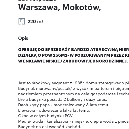
Warszawa, Mokotów,
220 m
2
Opis
OFERUJĘ DO SPRZEDAŻY BARDZO ATRAKCYJNĄ NI
DZIAŁKĄ O POW 256M2- W POSZUKIWANYM PRZEZ 
W ENKLAWIE NISKIEJ ZABUDOWYJEDNORODZINNEJ.
Jest to środkowy segment z 1985r, domu szeregowego 
Budynek murowany/pustak/ z wysokim parterem i piętrem
nadziemiem przeznaczonym na cele gospodarcze i tech
Bryła budynku posiada 2 balkony i duży taras.
Dach kryty papą - modernizowany 3 lata temu.
Elewacja - odświeżana kilka lat temu.
Okna w całym budynku PCV.
Media- woda i kanalizacja - miejskie, ciepła woda z pie
Budynek na osi wschód-zachód.