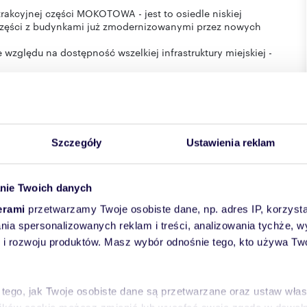
akcyjnej części MOKOTOWA - jest to osiedle niskiej
 części z budynkami już zmodernizowanymi przez nowych
względu na dostępność wszelkiej infrastruktury miejskiej -
irm, z działalnością nie uciążliwą dla sąsiadów np. firmy
NIKACJI MIEJSKIEJ KAZDEGO RODZAJU -NAJBLIŻEJ METRO
Szczegóły
Ustawienia reklam
nie Twoich danych
erami
przetwarzamy Twoje osobiste dane, np. adres IP, korzystaj
lania spersonalizowanych reklam i treści, analizowania tychże,
 rozwoju produktów. Masz wybór odnośnie tego, kto używa Twoi
 tego, jak Twoje osobiste dane są przetwarzane oraz ustaw wła