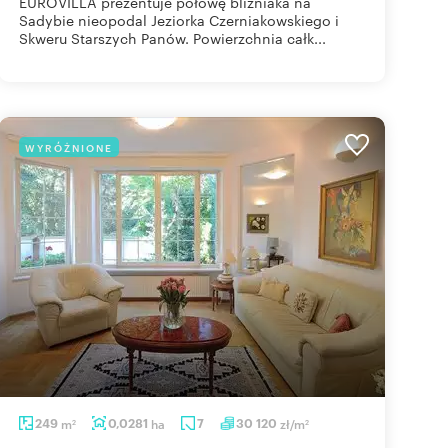
EUROVILLA prezentuje połowę bliźniaka na
Sadybie nieopodal Jeziorka Czerniakowskiego i
Skweru Starszych Panów. Powierzchnia całk...
WYRÓŻNIONE
249
m
0,0281
ha
7
30 120
zł/m
2
2