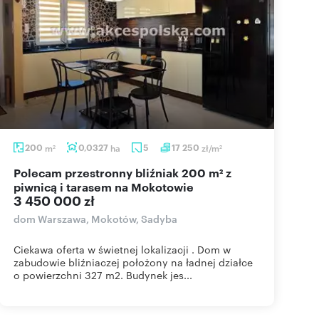
200
m
0,0327
ha
5
17 250
zł/m
2
2
Polecam przestronny bliźniak 200 m² z
piwnicą i tarasem na Mokotowie
3 450 000 zł
dom Warszawa, Mokotów, Sadyba
Ciekawa oferta w świetnej lokalizacji . Dom w
zabudowie bliźniaczej położony na ładnej działce
o powierzchni 327 m2. Budynek jes...