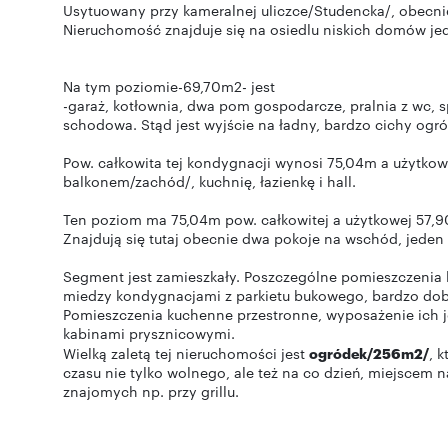
Usytuowany przy kameralnej uliczce/Studencka/, obecn
Nieruchomość znajduje się na osiedlu niskich domów j
Na tym poziomie-69,70m2- jest
-garaż, kotłownia, dwa pom gospodarcze, pralnia z wc, s
schodowa. Stąd jest wyjście na ładny, bardzo cichy ogró
Pow. całkowita tej kondygnacji wynosi 75,04m a użytkow
balkonem/zachód/, kuchnię, łazienkę i hall.
Ten poziom ma 75,04m pow. całkowitej a użytkowej 57,
Znajdują się tutaj obecnie dwa pokoje na wschód, jeden 
Segment jest zamieszkały. Poszczególne pomieszczenia 
miedzy kondygnacjami z parkietu bukowego, bardzo do
Pomieszczenia kuchenne przestronne, wyposażenie ich jes
kabinami prysznicowymi.
Wielką zaletą tej nieruchomości jest
ogródek/256m2/
, 
czasu nie tylko wolnego, ale też na co dzień, miejscem 
znajomych np. przy grillu.