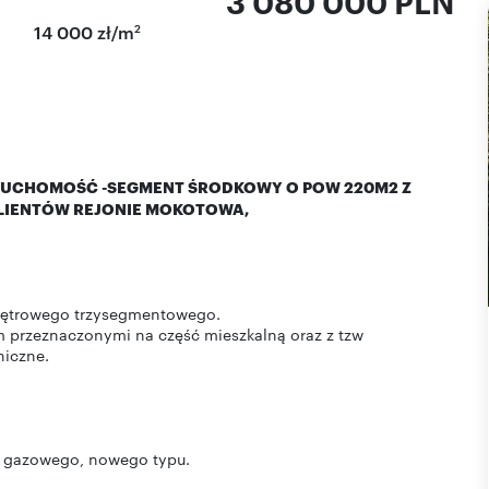
3 080 000 PLN
2
14 000 zł/m
ERUCHOMOŚĆ -SEGMENT ŚRODKOWY O POW 220M2 Z
KLIENTÓW REJONIE MOKOTOWA,
piętrowego trzysegmentowego.
 przeznaczonymi na część mieszkalną oraz z tzw
niczne.
ca gazowego, nowego typu.