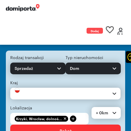
Dodaj
ogłoszenie
Rodzaj transakcji
Typ nieruchomości
Sprzedaż
Dom
Kraj
Lokalizacja
+ 0km
+
Krzyki, Wrocław, dolnoś...
Pokaż