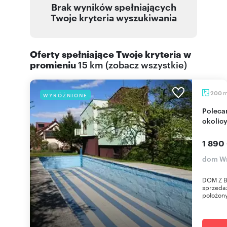
Brak wyników spełniających
Twoje kryteria wyszukiwania
Oferty spełniające Twoje kryteria w
promieniu
15 km
(
zobacz wszystkie
)
200
WYRÓŻNIONE
Polecam dom z basenem 200 m² w spokojnej
okolic
1 890
dom Wr
DOM Z 
sprzedaż
położony