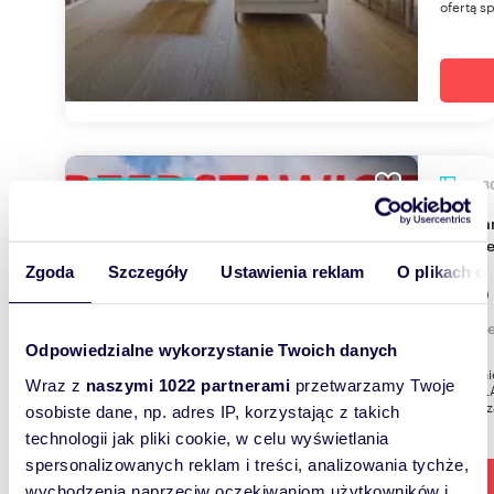
ofertą s
153,3
WYRÓŻNIONE
Polecam nowoczesny bliźniak 153 m² z garażem i
ogrod
Zgoda
Szczegóły
Ustawienia reklam
O plikach c
1 200
dom Że
Odpowiedzialne wykorzystanie Twoich danych
Położeni
Wraz z
naszymi 1022 partnerami
przetwarzamy Twoje
WROCŁAW
dom w za
osobiste dane, np. adres IP, korzystając z takich
technologii jak pliki cookie, w celu wyświetlania
spersonalizowanych reklam i treści, analizowania tychże,
wychodzenia naprzeciw oczekiwaniom użytkowników i