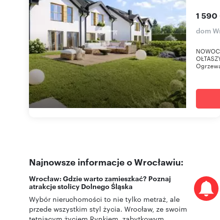
1 590
dom Wr
NOWOCZ
OŁTASZY
Ogrzewa
Najnowsze informacje o Wrocławiu:
Wrocław: Gdzie warto zamieszkać? Poznaj
atrakcje stolicy Dolnego Śląska
Wybór nieruchomości to nie tylko metraż, ale
przede wszystkim styl życia. Wrocław, ze swoim
tętniącym życiem Rynkiem, zabytkowym