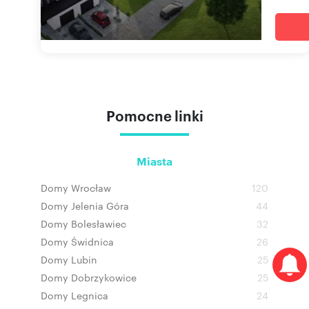
Pomocne linki
Miasta
Domy Wrocław
120
Domy Jelenia Góra
44
Domy Bolesławiec
32
Domy Świdnica
26
Domy Lubin
25
Domy Dobrzykowice
25
Domy Legnica
24