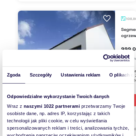
108,
Segment bliźniak z ogródkiem, nowoczesne
ogrzew
999 0
dom Św
Na sprz
Zgoda
Szczegóły
Ustawienia reklam
O plikach c
Okolice 
powierzc
Odpowiedzialne wykorzystanie Twoich danych
Wraz z
naszymi 1022 partnerami
przetwarzamy Twoje
osobiste dane, np. adres IP, korzystając z takich
technologii jak pliki cookie, w celu wyświetlania
spersonalizowanych reklam i treści, analizowania tychże,
131,8
wychodzenia naprzeciw oczekiwaniom użytkowników i