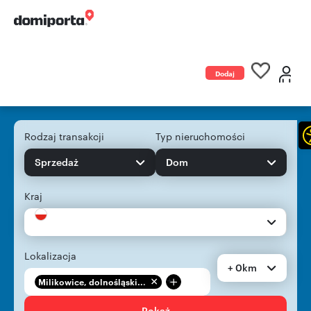
Dodaj
ogłoszenie
Rodzaj transakcji
Typ nieruchomości
Sprzedaż
Dom
Kraj
Lokalizacja
+ 0km
+
Milikowice, dolnośląski...
Pokaż