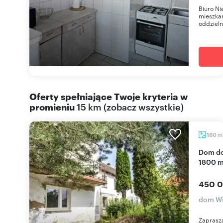
Biuro Ni
mieszka
oddzieln
Oferty spełniające Twoje kryteria w
promieniu
15 km
(
zobacz wszystkie
)
m
160
Dom do remontu z dużym potencjałem i działką
1800 
450 0
dom W
Zaprasza