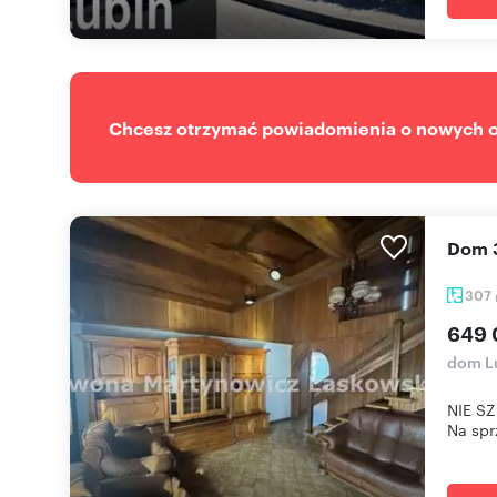
Chcesz otrzymać powiadomienia o nowych of
Dom 
307
649 
dom Lu
NIE SZ
Na spr