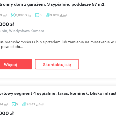
stronny dom z garażem, 3 sypialnie, poddasze 57 m2.
33
m
0,0300
ha
5
3 828
zł/m
2
2
000 zł
ubin, Władysława Komara
us Nieruchomości Lubin.Sprzedam lub zamienię na mieszkanie w
pow. około...
Więcej
Skontaktuj się
ortowy segment 4 sypialnie, taras, kominek, blisko infras
,64
m
5
9 547
zł/m
2
2
000 zł