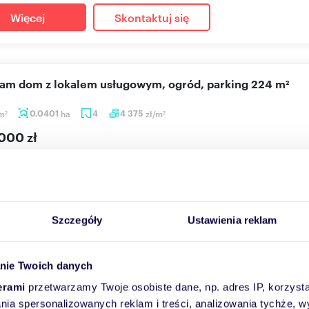
Więcej
Skontaktuj się
cam dom z lokalem usługowym, ogród, parking 224 m²
m
0,0401
ha
4
4 375
zł/m
2
2
000 zł
ubin, Wyżykowskiego
lokalem usługowym - pow. cał. 224m - os. Ustronie w Lubinie Ni
ność g...
Szczegóły
Ustawienia reklam
Więcej
Skontaktuj się
nie Twoich danych
erami
przetwarzamy Twoje osobiste dane, np. adres IP, korzystaj
lania spersonalizowanych reklam i treści, analizowania tychże,