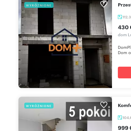
Prze
WYRÓŻNIONE
112,
430 
dom L
DomPl
Dom o 
Komf
WYRÓŻNIONE
104
999 