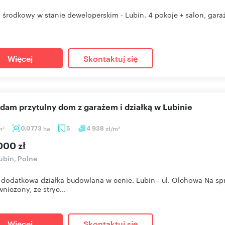
 środkowy w stanie deweloperskim - Lubin. 4 pokoje + salon, garaż
Więcej
Skontaktuj się
edam przytulny dom z garażem i działką w Lubinie
m
0,0773
ha
5
4 938
zł/m
2
2
000 zł
bin, Polne
dodatkowa działka budowlana w cenie. Lubin - ul. Olchowa Na sp
niczony, ze stryc...
Więcej
Skontaktuj się