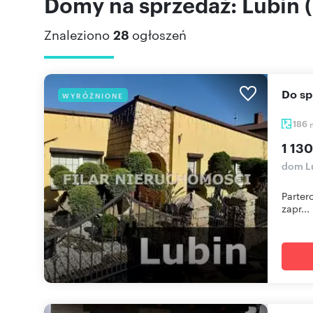
Domy na sprzedaż: Lubin (
Znaleziono
28
ogłoszeń
Do s
WYRÓŻNIONE
186
1 130
dom L
Parter
zapr...