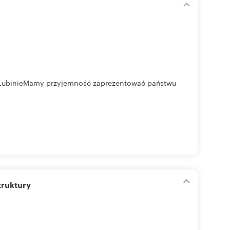
 LubinieMamy przyjemność zaprezentować państwu
truktury