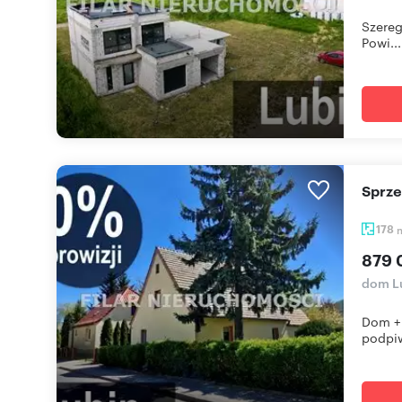
Szereg
Powi...
Sprz
178
879 
dom Lu
Dom + 
podpiw