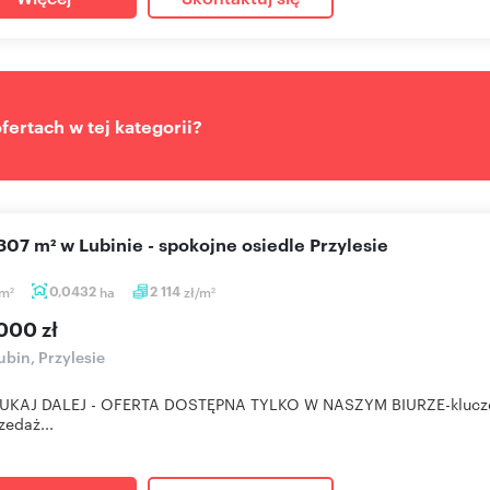
ertach w tej kategorii?
307 m² w Lubinie - spokojne osiedle Przylesie
m
0,0432
ha
2 114
zł/m
2
2
000 zł
bin, Przylesie
UKAJ DALEJ - OFERTA DOSTĘPNA TYLKO W NASZYM BIURZE-klucze w 
zedaż...