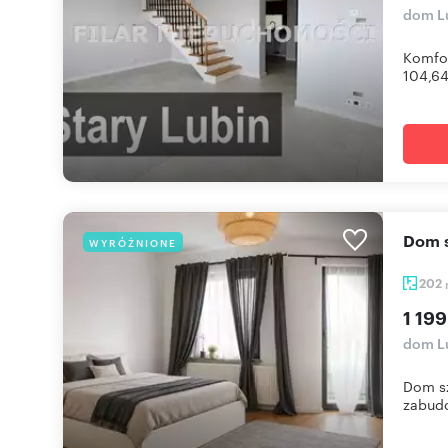
dom Lu
Komfor
104,64 
Dom
WYRÓŻNIONE
202
1 199
dom L
Dom sz
zabudo