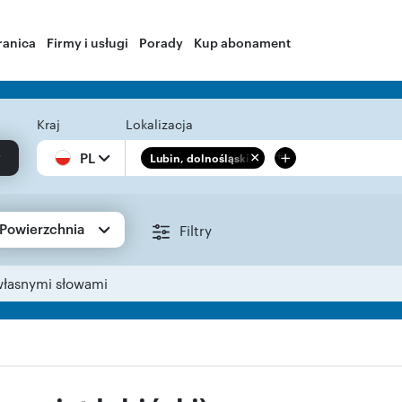
ranica
Firmy i usługi
Porady
Kup abonament
Kraj
Lokalizacja
+
PL
Lubin, dolnośląskie
Powierzchnia
Filtry
własnymi słowami