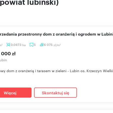
powiat lubiński)
przedania przestronny dom z oranżerią i ogrodem w Lubin
m
0,0873
ha
5
6 075
zł/m
2
2
 000 zł
ubin
owy dom z oranżerią i tarasem w zieleni - Lubin os. Krzeczyn Wielk
Więcej
Skontaktuj się