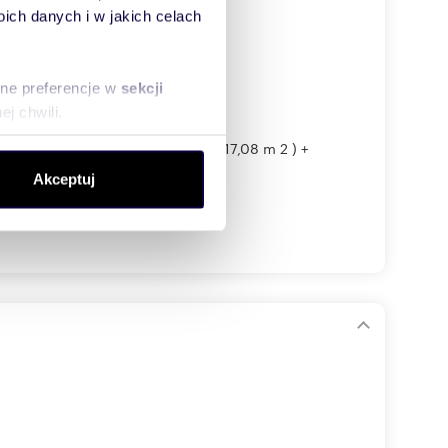
ch danych i w jakich celach
sne preferencje w
sekcji
j chwili.
. całkowita 124m 2 (w tym garaż 17,08 m 2 ) +
ołecznościowe i analizować
Akceptuj
artnerom społecznościowym,
anymi od Ciebie lub