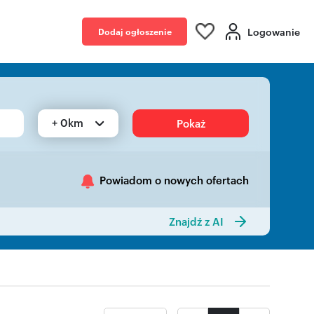
Logowanie
Dodaj ogłoszenie
+ 0km
Pokaż
Powiadom o nowych ofertach
Znajdź z AI