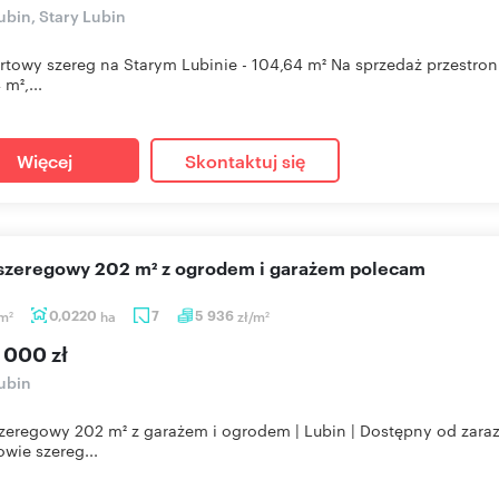
bin, Stary Lubin
towy szereg na Starym Lubinie - 104,64 m² Na sprzedaż przestron
m²,...
Więcej
Skontaktuj się
 szeregowy 202 m² z ogrodem i garażem polecam
m
0,0220
ha
7
5 936
zł/m
2
2
 000 zł
ubin
eregowy 202 m² z garażem i ogrodem | Lubin | Dostępny od zara
wie szereg...