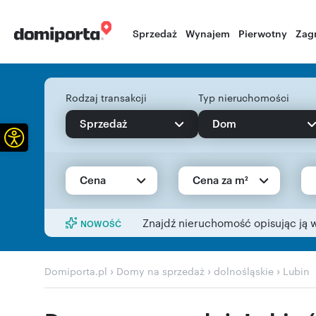
Sprzedaż
Wynajem
Pierwotny
Zag
Rodzaj transakcji
Typ nieruchomości
Sprzedaż
Dom
Otwórz pasek narzędzi
Cena
Cena za m²
Znajdź nieruchomość opisując ją 
NOWOŚĆ
›
›
›
Domiporta.pl
Domy na sprzedaż
dolnośląskie
Lubin