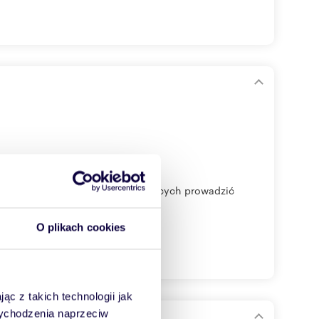
eruchomość idealna dla osób chcących prowadzić
O plikach cookies
ąc z takich technologii jak
 wychodzenia naprzeciw