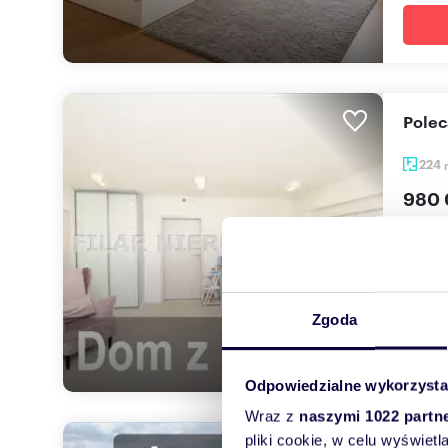
Pole
224
980 
dom L
Dom z 
działal
Zgoda
Odpowiedzialne wykorzysta
Wraz z
naszymi 1022 partn
pliki cookie, w celu wyświet