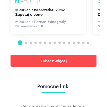
m
128,78
5
97,
2
mieszkanie na sprzedaż 129m2
mie
Zapytaj o cenę
Zapy
mieszkanie Poznań, Winogrady,
miesz
Naramowicka 100
Nara
Zobacz więcej
Pomocne linki
Ceny mieszkań na sprzedaż Jeżyce,