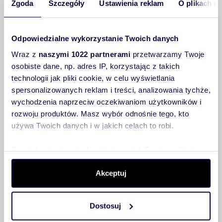
Zgoda
Szczegóły
Ustawienia reklam
O plikach c
Odpowiedzialne wykorzystanie Twoich danych
Wraz z
naszymi 1022 partnerami
przetwarzamy Twoje
osobiste dane, np. adres IP, korzystając z takich
technologii jak pliki cookie, w celu wyświetlania
spersonalizowanych reklam i treści, analizowania tychże,
wychodzenia naprzeciw oczekiwaniom użytkowników i
rozwoju produktów. Masz wybór odnośnie tego, kto
używa Twoich danych i w jakich celach to robi.
Dowiedz się więcej odnośnie tego, jak Twoje osobiste
dane są przetwarzane oraz ustaw własne preferencje w
sekcji szczegółów
. W Deklaracji plików cookie możesz
Akceptuj
zmienić lub wycofać swoją zgodę w dowolnej chwili.
Dostosuj
Wykorzystujemy pliki cookie do spersonalizowania treści
i reklam, aby oferować funkcje społecznościowe i