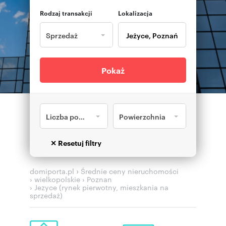
Rodzaj transakcji
Lokalizacja
Sprzedaż
Pokaż
Liczba pokoi
Powierzchnia
›
domiporta.pl
Średnie ceny nieruchomości
› wielkopolskie
› Poznan
› Jezyce (rynek pierwotny, mieszkania na
sprzedaż)