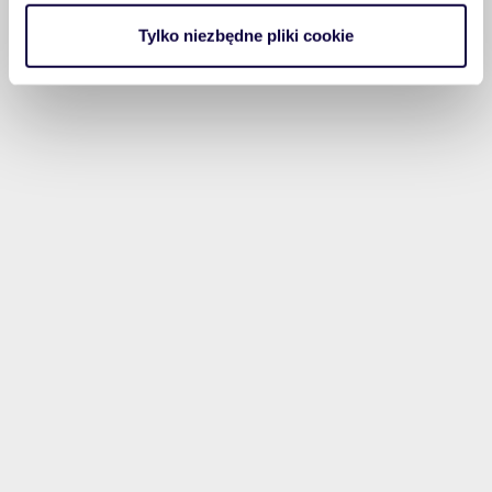
analizować ruch w naszej witrynie. Informacje o tym, jak
Tylko niezbędne pliki cookie
korzystasz z naszej witryny, udostępniamy partnerom
społecznościowym, reklamowym i analitycznym.
Partnerzy mogą połączyć te informacje z innymi danymi
otrzymanymi od Ciebie lub uzyskanymi podczas
korzystania z ich usług.