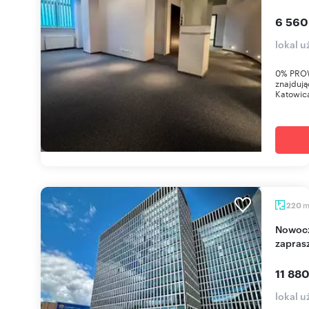
6 560
lokal 
0% PROW
znajdują
Katowic
220
Nowoczesny 220 m² biurowiec w Katowicach -
zapras
11 880
lokal 