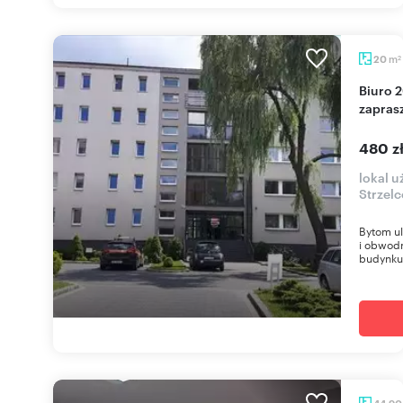
m
20
2
Biuro 20 m² przy A1, bezpłatny internet, parking
zapras
480 z
lokal 
Strzel
Bytom ul
i obwodn
budynku 