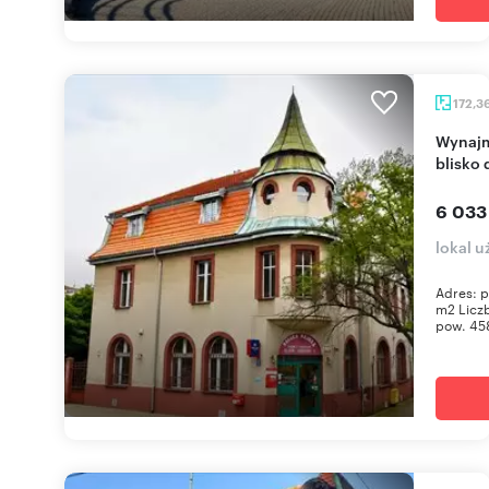
172,3
Wynajmę przestronny lokal 172 m² w Chorzowie
blisko
6 033
lokal 
Adres: p
m2 Liczb
pow. 458