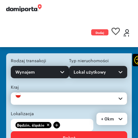
Dodaj
ogłoszenie
Rodzaj transakcji
Typ nieruchomości
Wynajem
Lokal użytkowy
Kraj
Lokalizacja
+ 0km
+
Będzin, śląskie
Pokaż