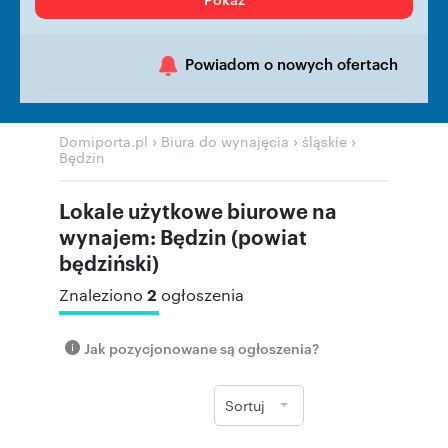
Powiadom o nowych ofertach
›
›
›
Domiporta.pl
Biura do wynajęcia
śląskie
Będzin
Lokale użytkowe biurowe na
wynajem: Będzin (powiat
będziński)
2
Znaleziono
ogłoszenia
Jak pozycjonowane są ogłoszenia?
Sortuj