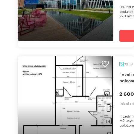
0% PROWI
podatek
220 m2 z
m
73
2
Lokal użytkowy 73 m² z dużymi witrynami -
poleca
2 600
lokal 
Przedmio
m2 usytu
położony