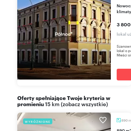
Nowoczesny lokal 100 m2 w centrum Będzina z
klimat
3 800
lokal u
Szanowni
lokal o 
Mieści si
Oferty spełniające Twoje kryteria w
promieniu
15 km
(
zobacz wszystkie
)
890
WYRÓŻNIONE
890 m