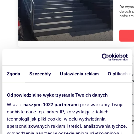
Do wynaj
dwóch p
pełni zm
m
41
2
Zgoda
Szczegóły
Ustawienia reklam
O plikach c
Nowoczesny lokal biurowy 41 m² w centrum
Sosnow
1 066
Odpowiedzialne wykorzystanie Twoich danych
lokal 
Wraz z
naszymi 1022 partnerami
przetwarzamy Twoje
osobiste dane, np. adres IP, korzystając z takich
Sosnowi
technologii jak pliki cookie, w celu wyświetlania
41m2, p
+ koszty
spersonalizowanych reklam i treści, analizowania tychże,
wychodzenia naprzeciw oczekiwaniom użytkowników i