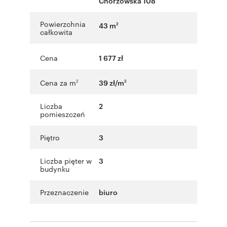
Chorzowska 108
Powierzchnia
43 m
2
całkowita
Cena
1 677 zł
Cena za m
39 zł/m
2
2
Liczba
2
pomieszczeń
Piętro
3
Liczba pięter w
3
budynku
Przeznaczenie
biuro