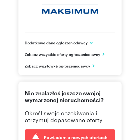
Dodatkowe dane ogłoszeniodawcy
ul. Opolska 22
Zobacz wszystkie oferty ogłoszeniodawcy
Katowice
śląskie
PL
Zobacz wizytówkę ogłoszeniodawcy
32 788
Pokaż telefon
Nie znalazłeś jeszcze swojej
wymarzonej nieruchomości?
Określ swoje oczekiwania i
otrzymuj dopasowane oferty
Powiadom o nowych ofertach