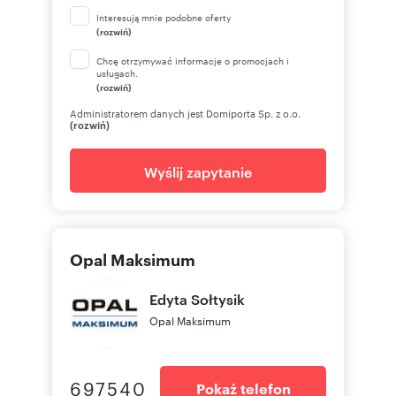
Interesują mnie podobne oferty
(rozwiń)
Chcę otrzymywać informacje o promocjach i
usługach.
(rozwiń)
Administratorem danych jest Domiporta Sp. z o.o.
(rozwiń)
Wyślij zapytanie
Opal Maksimum
Edyta
Sołtysik
Opal Maksimum
697540
Pokaż telefon