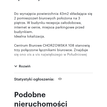
Do wynajęcia powierzchnia 43m2 składająca się
2 pomieszczeń biurowych położona na 3
piętrze. W budynku recepcja całodobowa,
internet w cenie, miejsca parkingowe przed
budynkiem.
Idealna lokalizacja.
Centrum Biurowe CHORZOWSKA 108 stanowią
trzy połączone łącznikami biurowce. Znajduje
się ono vis a vis największego w Południowej
Polsce Centrum Handlowego – Silesia City
Center. Niekwestionowanymi atutami
Rozwiń
lokalizacyjnymi są między innymi: bezpośredni
zjazd z Drogowej Trasy Średnicowej – głównej
obwodnicy Śląska, dodatkowo w odległości 3
Statystyki ogłoszenia:
km znajduje się największy w tym rejonie węzeł
autostradowy A4, co ułatwia komunikację z
miastami Aglomeracji Śląskiej. W pobliżu
Podobne
biurowca znajdują się przystanki komunikacji
miejskiej autobusowo-tramwajowej.
nieruchomości