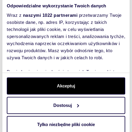
Odpowiedzialne wykorzystanie Twoich danych
Wraz z
naszymi 1022 partnerami
przetwarzamy Twoje
Wyślij
osobiste dane, np. adres IP, korzystając z takich
technologii jak pliki cookie, w celu wyświetlania
wiadomość
spersonalizowanych reklam i treści, analizowania tychże,
wychodzenia naprzeciw oczekiwaniom użytkowników i
To najlepszy
rozwoju produktów. Masz wybór odnośnie tego, kto
sposób, aby
używa Twoich danych i w jakich celach to robi.
właściciel
oferty
Dowiedz się więcej odnośnie tego, jak Twoje osobiste
szybko się z
dane są przetwarzane oraz ustaw własne preferencje w
Tobą
sekcji szczegółów
. W Deklaracji plików cookie możesz
Akceptuj
skontaktował!
zmienić lub wycofać swoją zgodę w dowolnej chwili.
Dostosuj
Wykorzystujemy pliki cookie do spersonalizowania treści
i reklam, aby oferować funkcje społecznościowe i
analizować ruch w naszej witrynie. Informacje o tym, jak
Tylko niezbędne pliki cookie
korzystasz z naszej witryny, udostępniamy partnerom