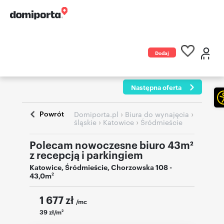
Dodaj
ogłoszenie
Następna oferta
Powrót
›
›
Domiporta.pl
Biura do wynajęcia
›
›
śląskie
Katowice
Śródmieście
Polecam nowoczesne biuro 43m²
z recepcją i parkingiem
Katowice
,
Śródmieście
,
Chorzowska 108
-
43,0m
2
1 677
zł
/mc
39 zł/m
2