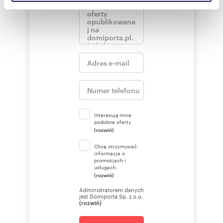
społecznościowym, reklamowym i analitycznym.
Partnerzy mogą połączyć te informacje z innymi danymi
otrzymanymi od Ciebie lub uzyskanymi podczas
korzystania z ich usług.
Interesują mnie
podobne oferty
(rozwiń)
Chcę otrzymywać
informacje o
promocjach i
usługach.
(rozwiń)
Administratorem danych
jest Domiporta Sp. z o.o.
(rozwiń)