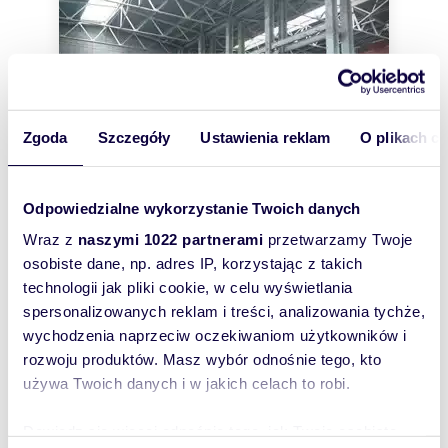
Zgoda
Szczegóły
Ustawienia reklam
O plikach c
Odpowiedzialne wykorzystanie Twoich danych
Wraz z
naszymi 1022 partnerami
przetwarzamy Twoje
m
zł/m
osobiste dane, np. adres IP, korzystając z takich
3000
13
2
2
technologii jak pliki cookie, w celu wyświetlania
Hala magazynowa 3000m² z rampami i
spersonalizowanych reklam i treści, analizowania tychże,
placem manewrowym
40 000 zł
wychodzenia naprzeciw oczekiwaniom użytkowników i
/mc
rozwoju produktów. Masz wybór odnośnie tego, kto
lokal użytkowy Katowice, Ligota
używa Twoich danych i w jakich celach to robi.
Hala magazynowa do wynajęcia w Katowicach.
Specyfikacja: - ok 3000m2 - Bramy wjazdowe z
Dowiedz się więcej odnośnie tego, jak Twoje osobiste
poziomu RAMPY dla TIR oraz poziom "0" - ...