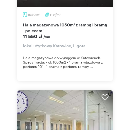
m
zł/m
1050
11
2
2
Hala magazynowa 1050m² z rampą i bramą
- polecam!
11 550 zł
/mc
lokal użytkowy Katowice, Ligota
Hala magazynowa do wynajęcia w Katowicach.
Specyfikacja: - ok 1050m2 - 1 brama wjazdowa z
poziomu "0" - 1 brama z poziomu rampy ...