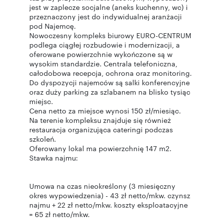
jest w zaplecze socjalne (aneks kuchenny, wc) i
przeznaczony jest do indywidualnej aranżacji
pod Najemcę.
Nowoczesny kompleks biurowy EURO-CENTRUM
podlega ciągłej rozbudowie i modernizacji, a
oferowane powierzchnie wykończone są w
wysokim standardzie. Centrala telefoniczna,
całodobowa recepcja, ochrona oraz monitoring.
Do dyspozycji najemców są salki konferencyjne
oraz duży parking za szlabanem na blisko tysiąc
miejsc.
Cena netto za miejsce wynosi 150 zł/miesiąc.
Na terenie kompleksu znajduje się również
restauracja organizująca cateringi podczas
szkoleń.
Oferowany lokal ma powierzchnię 147 m2.
Stawka najmu:
Umowa na czas nieokreślony (3 miesięczny
okres wypowiedzenia) - 43 zł netto/mkw. czynsz
najmu + 22 zł netto/mkw. koszty eksploatacyjne
= 65 zł netto/mkw.