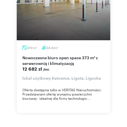
m
zł/m
373
34
2
2
Nowoczesne biuro open space 373 m² z
serwerownią i klimatyzacją
12 682 zł
/mc
lokal użytkowy Katowice, Ligota, Ligocka
Oferta dostępna tylko w VERITAS Nieruchomości.
Przedstawiam ofertę wynajmu powierzchni
biurowej - idealnej dla firmy technologic...