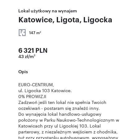
Lokal użytkowy na wynajem
Katowice, Ligota, Ligocka
147 m
2
6 321 PLN
43 zł/m
2
Opis
EURO-CENTRUM,
ul. Ligocka 103 Katowice.
0% PROWIZJI
Zadzwoń jeśli ten lokal nie spełnia Twoich
oczekiwań - postaram się znaleźć inny.
Do wynajęcia lokal handlowo-usługowy
położony w Parku Naukowo-Technologicznym w
Katowicach przy ul Ligockiej 103. Lokal
parterowy, z niezależnym wejściem z chodnika,
tuż przy przystanku autobusowym, wyposażony