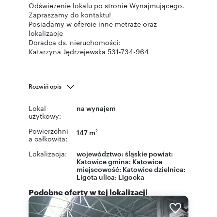
Odświeżenie lokalu po stronie Wynajmującego.
Zapraszamy do kontaktu!
Posiadamy w ofercie inne metraże oraz
lokalizacje
Doradca ds. nieruchomości:
Katarzyna Jędrzejewska 531-734-964
Rozwiń opis
Lokal
na wynajem
użytkowy:
Powierzchni
147 m
2
a całkowita:
Lokalizacja:
województwo:
śląskie
powiat:
Katowice
gmina:
Katowice
miejscowość:
Katowice
dzielnica:
Ligota
ulica:
Ligocka
Podobne oferty w tej lokalizacji