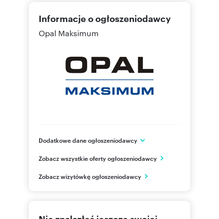
par. 1 Kodeksu Cywilnego.
Informacje o ogłoszeniodawcy
Opal Maksimum
Numer oferty: KC
Dodatkowe dane ogłoszeniodawcy
ul. Opolska 22
Zobacz wszystkie oferty ogłoszeniodawcy
Katowice
śląskie
PL
Zobacz wizytówkę ogłoszeniodawcy
32 788
Pokaż telefon
Nie znalazłeś jeszcze swojej