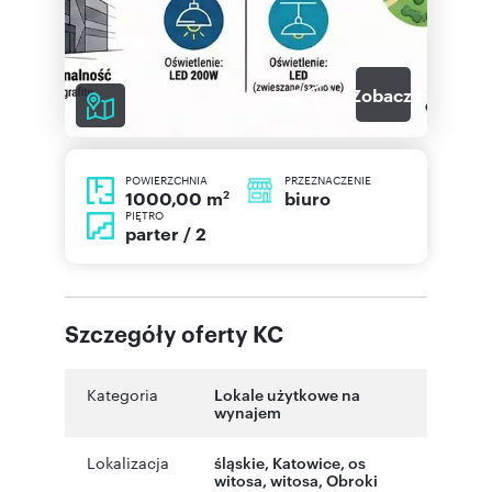
5
Zobacz galerię
POWIERZCHNIA
PRZEZNACZENIE
2
biuro
1000,00 m
PIĘTRO
parter / 2
Szczegóły oferty KC
Kategoria
Lokale użytkowe na
wynajem
Lokalizacja
śląskie
,
Katowice
,
os
witosa
,
witosa
,
Obroki