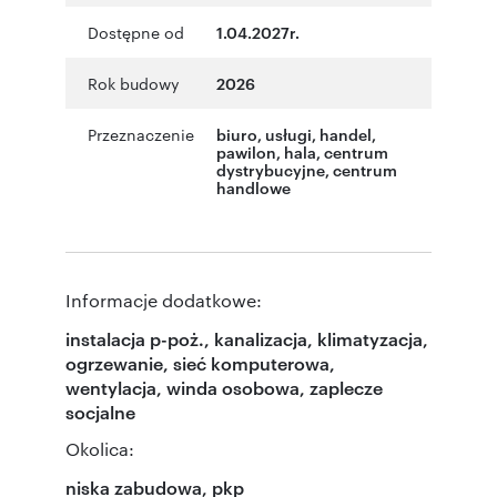
Dostępne od
1.04.2027r.
Rok budowy
2026
Przeznaczenie
biuro
,
usługi
,
handel
,
pawilon
,
hala
,
centrum
dystrybucyjne
,
centrum
handlowe
Informacje dodatkowe:
instalacja p-poż., kanalizacja, klimatyzacja,
ogrzewanie, sieć komputerowa,
wentylacja, winda osobowa, zaplecze
socjalne
Okolica:
niska zabudowa, pkp