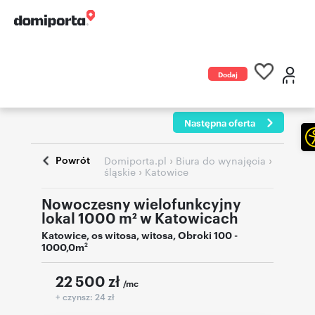
Dodaj
ogłoszenie
Następna oferta
Powrót
›
›
Domiporta.pl
Biura do wynajęcia
›
śląskie
Katowice
Nowoczesny wielofunkcyjny
lokal 1000 m² w Katowicach
Katowice
,
os witosa
,
witosa
,
Obroki 100
-
1000,0m
2
22 500
zł
/mc
+ czynsz: 24 zł