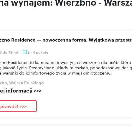
 na wynajem: Wierzbno - Wars
eczno Residence — nowoczesna forma. Wyjątkowa przestr
3 do 79 m
2 - 4 pokoje
2
zno Residence to kameralna inwestycja stworzona dla osób, które 
 jakość życia. Przemyślane układy mieszkań, ponadczasowy desig
e warunki do komfortowego życia w miejskim otoczeniu.
zno, Wojska Polskiego
j informacji >>>
prawdź! >>>