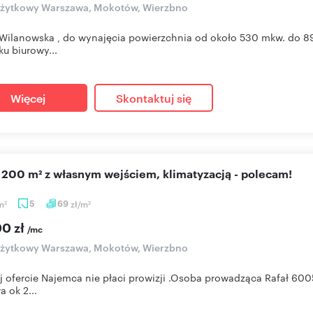
użytkowy Warszawa, Mokotów, Wierzbno
Wilanowska , do wynajęcia powierzchnia od około 530 mkw. do 8
u biurowy...
Więcej
Skontaktuj się
o 200 m² z własnym wejściem, klimatyzacją - polecam!
m
5
69
zł/m
2
2
00 zł
/mc
użytkowy Warszawa, Mokotów, Wierzbno
ej ofercie Najemca nie płaci prowizji .Osoba prowadząca Rafał 6
a ok 2...