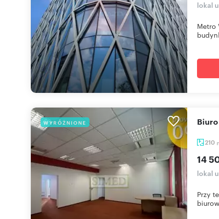
lokal 
Metro 
budynk
Biur
WYRÓŻNIONE
210
14 5
lokal 
Przy t
biurow