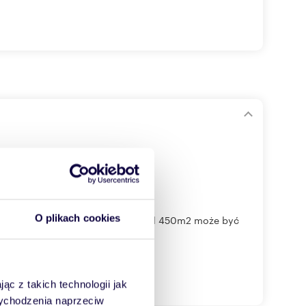
O plikach cookies
rdzo dużo linii autobusowych .Lokal 450m2 może być
ąc z takich technologii jak
 wychodzenia naprzeciw