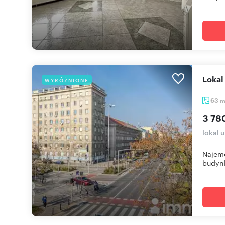
Loka
WYRÓŻNIONE
63
3 78
lokal 
Najemc
budynk