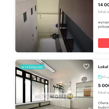
14 0
lokal 
wynajm
pokoje
Loka
WYRÓŻNIONE
57
m
5 00
lokal 
Oferta
budynk