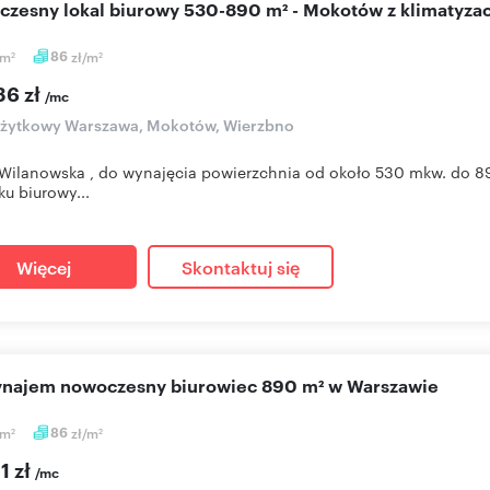
oczesny lokal biurowy 530-890 m² - Mokotów z klimatyzac
m
86
zł/m
2
2
36 zł
/mc
użytkowy Warszawa, Mokotów, Wierzbno
Wilanowska , do wynajęcia powierzchnia od około 530 mkw. do 8
u biurowy...
Więcej
Skontaktuj się
wynajem nowoczesny biurowiec 890 m² w Warszawie
m
86
zł/m
2
2
1 zł
/mc