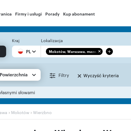
ranica
Firmy i usługi
Porady
Kup abonament
Kraj
Lokalizacja
+
PL
Mokotów, Warszawa, mazo...
Powierzchnia
Filtry
Wyczyść kryteria
własnymi słowami
›
›
awa
Mokotów
Wierzbno