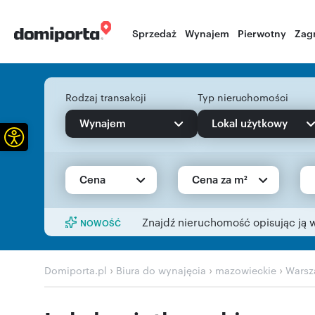
Sprzedaż
Wynajem
Pierwotny
Zag
Rodzaj transakcji
Typ nieruchomości
Wynajem
Lokal użytkowy
Otwórz pasek narzędzi
Cena
Cena za m²
Znajdź nieruchomość opisując ją 
NOWOŚĆ
›
›
›
Domiporta.pl
Biura do wynajęcia
mazowieckie
Warsz