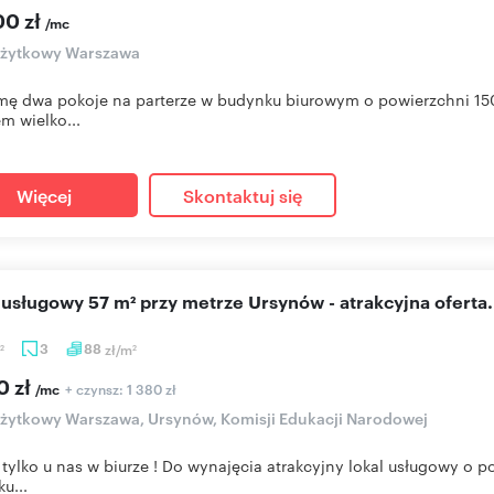
00 zł
/mc
użytkowy Warszawa
ę dwa pokoje na parterze w budynku biurowym o powierzchni 15
m wielko...
Więcej
Skontaktuj się
l usługowy 57 m² przy metrze Ursynów - atrakcyjna oferta.
3
88
zł/m
2
2
0 zł
+ czynsz: 1 380 zł
/mc
użytkowy Warszawa, Ursynów, Komisji Edukacji Narodowej
 tylko u nas w biurze ! Do wynajęcia atrakcyjny lokal usługowy o
u...