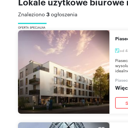
Lokale użytkowe biurowe
Znaleziono
3
ogłoszenia
OFERTA SPECJALNA
Pias
od 4
Piasec
wysoką
idealn
Piasec
Więce
S