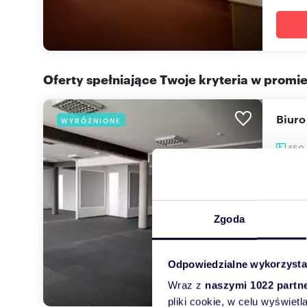
Oferty spełniające Twoje kryteria w promi
Biur
WYRÓŻNIONE
450
30 0
lokal
Zgoda
Wynajm
wynaję
Odpowiedzialne wykorzysta
Wraz z
naszymi 1022 partn
pliki cookie, w celu wyświet