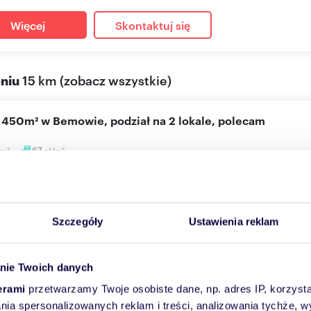
Więcej
Skontaktuj się
eniu
15 km
(
zobacz wszystkie
)
o 450m² w Bemowie, podział na 2 lokale, polecam
m
67
zł/m
2
2
00 zł
/mc
 użytkowy Warszawa, Bemowo
Szczegóły
Ustawienia reklam
ę bardzo ładne biuro 2 piętro super lokalizacja metro sklepy,ba
ty...
nie Twoich danych
Więcej
Skontaktuj się
erami
przetwarzamy Twoje osobiste dane, np. adres IP, korzystaj
lania spersonalizowanych reklam i treści, analizowania tychże,