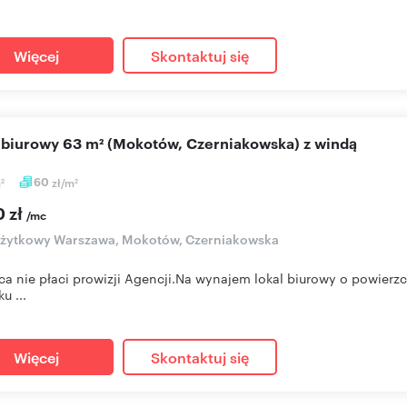
Więcej
Skontaktuj się
l biurowy 63 m² (Mokotów, Czerniakowska) z windą
m
60
zł/m
2
2
0 zł
/mc
użytkowy Warszawa, Mokotów, Czerniakowska
a nie płaci prowizji Agencji.Na wynajem lokal biurowy o powierz
u ...
Więcej
Skontaktuj się