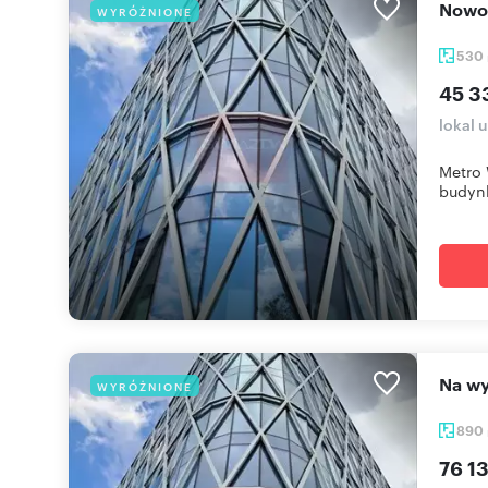
Now
WYRÓŻNIONE
530
45 3
lokal 
Metro 
budynk
Na 
WYRÓŻNIONE
890
76 13