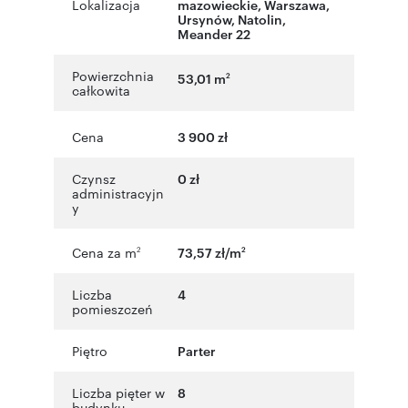
Lokalizacja
mazowieckie
,
Warszawa
,
Ursynów
,
Natolin
,
Meander 22
Powierzchnia
53,01 m
2
całkowita
Cena
3 900 zł
Czynsz
0 zł
administracyjn
y
Cena za m
73,57 zł/m
2
2
Liczba
4
pomieszczeń
Piętro
Parter
Liczba pięter w
8
budynku