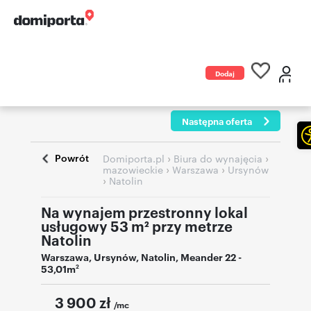
Dodaj
ogłoszenie
Następna oferta
Powrót
›
›
Domiporta.pl
Biura do wynajęcia
›
›
mazowieckie
Warszawa
Ursynów
›
Natolin
Na wynajem przestronny lokal
usługowy 53 m² przy metrze
Natolin
Warszawa
,
Ursynów
,
Natolin
,
Meander 22
-
53,01m
2
3 900
zł
/mc