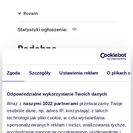
W lokalu przez ponad 20 lat z powodzeniem
funkcjonował sklep spożywczy, co pokazuje jego
Rozwiń
potencjał biznesowy i rozpoznawalność w
okolicy. Sprawdzi się zarówno pod handel,
usługi, jak i działalność biurową.
Statystyki ogłoszenia:
Najważniejsze atuty:
• lokal narożny z dużymi witrynami
Podobne
• powierzchnia 53 m² – ustawna i łatwa do
aranżacji
nieruchomości
• przyłącze mocy 20 kW – duże możliwości dla
gastronomii lub usług
• klimatyzacja, monitoring, wentylacja
Zgoda
Szczegóły
Ustawienia reklam
O plikach c
mechaniczna
• bardzo dobra lokalizacja – blisko stacji metra
Natolin
Odpowiedzialne wykorzystanie Twoich danych
• ugruntowana historia działalności w tym
miejscu
Wraz z
naszymi 1022 partnerami
przetwarzamy Twoje
osobiste dane, np. adres IP, korzystając z takich
Warunki najmu:
Cena: 3900 zł netto + opłaty licznikowe
technologii jak pliki cookie, w celu wyświetlania
Czynsz administracyjny po stronie właściciela
spersonalizowanych reklam i treści, analizowania tychże,
wychodzenia naprzeciw oczekiwaniom użytkowników i