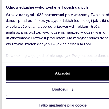
przesz
Odpowiedzialne wykorzystanie Twoich danych
Wraz z
naszymi 1022 partnerami
przetwarzamy Twoje osob
16 481
dane, np. adres IP, korzystając z takich technologii jak pliki 
lokal 
w celu wyświetlania spersonalizowanych reklam i treści,
Jerozo
analizowania tychże, wychodzenia naprzeciw oczekiwaniom
Budynek 
użytkowników i rozwoju produktów. Masz wybór odnośnie te
z dwóch
kto używa Twoich danych i w jakich celach to robi.
legendar
Dowiedz się więcej odnośnie tego, jak Twoje osobiste dane 
przetwarzane oraz ustaw własne preferencje w
sekcji
szczegółów
. W Deklaracji plików cookie możesz zmienić lu
wycofać swoją zgodę w dowolnej chwili.
Akceptuj
m
Wykorzystujemy pliki cookie do spersonalizowania treści i r
222
Dostosuj
aby oferować funkcje społecznościowe i analizować ruch w 
Nowoczesny lokal biurowy 222 m2 - duże
witrynie. Informacje o tym, jak korzystasz z naszej witryny,
przesz
udostępniamy partnerom społecznościowym, reklamowym i
Tylko niezbędne pliki cookie
11 988
analitycznym. Partnerzy mogą połączyć te informacje z inn