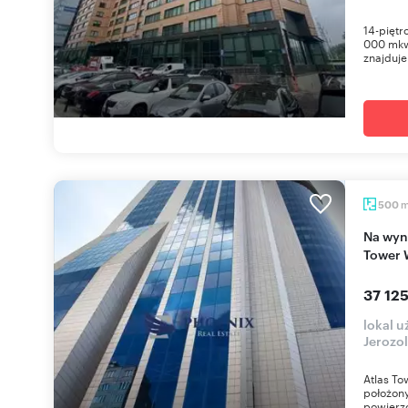
14-piętr
000 mkw.
znajduje 
500
Na wynajem nowoczesny lokal 400 m² w Atlas
Tower 
37 125
lokal 
Jerozo
Atlas T
położon
powierzc