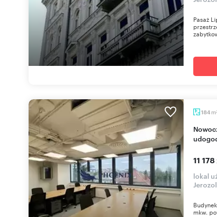
Pasaż Li
przestrz
zabytkow
m
184
Nowoczesny biurowiec 184 m² z parkingiem i
udogod
11 178
lokal 
Jerozo
Budynek 
mkw. po