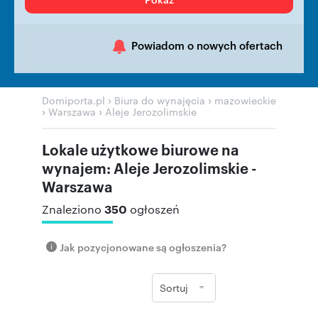
Powiadom o nowych ofertach
›
›
Domiporta.pl
Biura do wynajęcia
mazowieckie
›
›
Warszawa
Aleje Jerozolimskie
Lokale użytkowe biurowe na
wynajem: Aleje Jerozolimskie -
Warszawa
350
Znaleziono
ogłoszeń
Jak pozycjonowane są ogłoszenia?
Sortuj