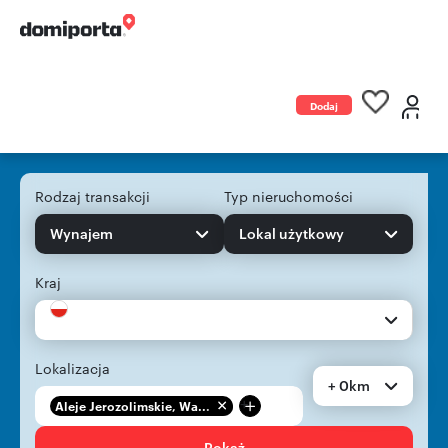
Dodaj
ogłoszenie
Rodzaj transakcji
Typ nieruchomości
Wynajem
Lokal użytkowy
Kraj
Lokalizacja
+ 0km
+
Aleje Jerozolimskie, Wa...
Pokaż