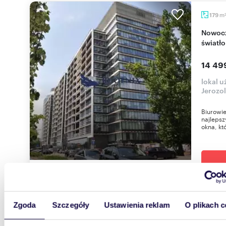
m
179
Nowoczesny biurowiec na Ochocie, 14600 m²,
światło
14 49
lokal 
Jerozo
Biurowie
najleps
okna, kt
Zgoda
Szczegóły
Ustawienia reklam
O plikach c
m
293
Nowoczesny lokal biurowy 293 m² z dużymi