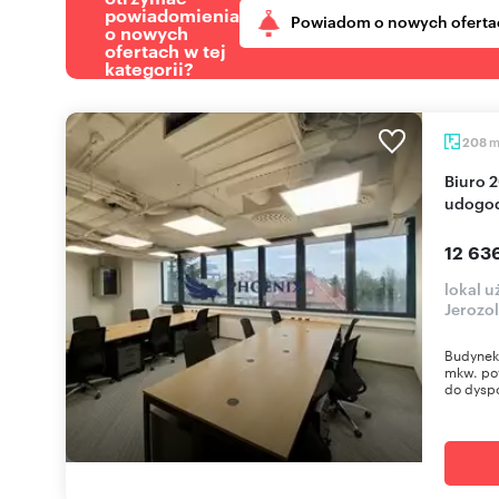
powiadomienia
Powiadom o nowych oferta
o nowych
ofertach w tej
kategorii?
208
Biuro 208 m² w centrum Warszawy, pełne
udogod
12 63
lokal 
Jerozo
Budynek 
mkw. po
do dyspo