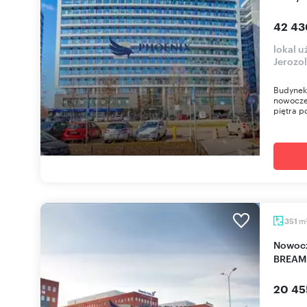
42 43
lokal 
Jerozo
Budynek 
nowoczes
piętra p
m
351
Nowoczesny biurowiec 351 m2 z certyfikatem
BREAM
20 45