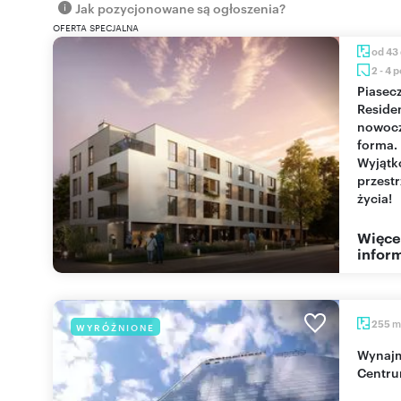
Jak pozycjonowane są ogłoszenia?
OFERTA SPECJALNA
od 43
2 - 4 
Piaseczno
Reside
nowoc
forma.
Wyjąt
przest
życia!
Więce
inform
m
255
WYRÓŻNIONE
Wynajmę nowoczesny lokal biurowy 255 m² w
Centr