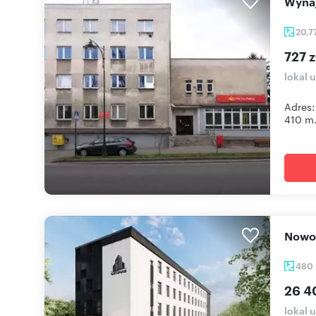
Wyn
20,7
727 z
lokal 
Adres:
410 m.
Now
480
26 4
lokal 