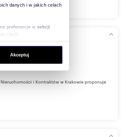
ch danych i w jakich celach
sne preferencje w
sekcji
j chwili.
ołecznościowe i analizować
Akceptuj
artnerom społecznościowym,
anymi od Ciebie lub
ł Nieruchomości i Kontraktów w Krakowie proponuje