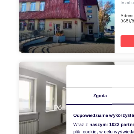
lokal 
Adres:
3651/8 
Atra
10
m
550 
Zgoda
lokal 
Szanow
Odpowiedzialne wykorzysta
Krakow
Wraz z
naszymi 1022 partn
pliki cookie, w celu wyświet