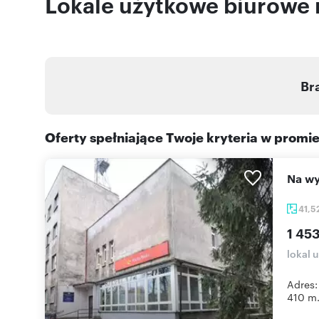
Lokale użytkowe biurowe 
Br
Oferty spełniające Twoje kryteria w promi
Na w
41,5
1 453
lokal 
Adres:
410 m.