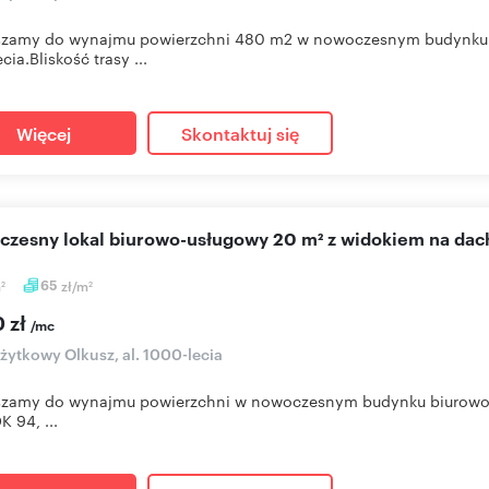
szamy do wynajmu powierzchni 480 m2 w nowoczesnym budynku bi
ia.Bliskość trasy ...
Więcej
Skontaktuj się
oczesny lokal biurowo-usługowy 20 m² z widokiem na dac
m
65
zł/m
2
2
0 zł
/mc
użytkowy Olkusz, al. 1000-lecia
zamy do wynajmu powierzchni w nowoczesnym budynku biurowo - 
K 94, ...