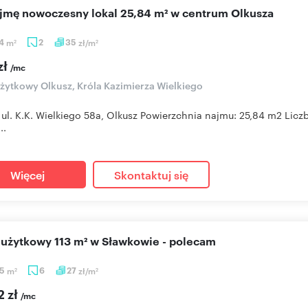
ajmę nowoczesny lokal 25,84 m² w centrum Olkusza
84
m
2
35
zł/m
2
2
zł
/mc
użytkowy Olkusz, Króla Kazimierza Wielkiego
 ul. K.K. Wielkiego 58a, Olkusz Powierzchnia najmu: 25,84 m2 Liczb
..
Więcej
Skontaktuj się
l użytkowy 113 m² w Sławkowie - polecam
65
m
6
27
zł/m
2
2
2 zł
/mc