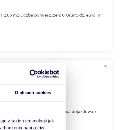
12,65 m2 Liczba pomieszczeń: 6 Grunt: dz. ewid. nr
O plikach cookies
o w centrum Olkusza! Świetna trasa dojazdowa z
ąc z takich technologii jak
 wychodzenia naprzeciw