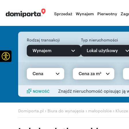
Sprzedaż
Wynajem
Pierwotny
Zag
Rodzaj transakcji
Typ nieruchomości
Wynajem
Lokal użytkowy
Otwórz pasek narzędzi
Cena
Cena za m²
Znajdź nieruchomość opisując ją 
NOWOŚĆ
›
›
›
Domiporta.pl
Biura do wynajęcia
małopolskie
Klucze