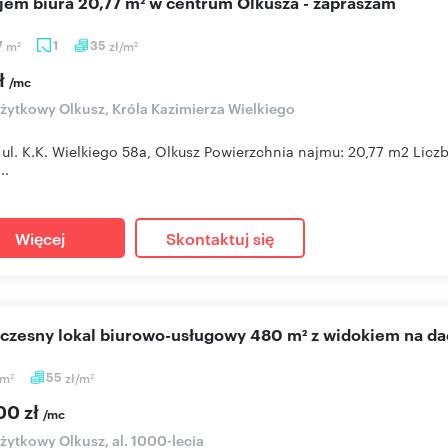
ajem biura 20,77 m² w centrum Olkusza - zapraszam
7
m
1
35
zł/m
2
2
ł
/mc
użytkowy Olkusz, Króla Kazimierza Wielkiego
 ul. K.K. Wielkiego 58a, Olkusz Powierzchnia najmu: 20,77 m2 Liczb
..
Więcej
Skontaktuj się
oczesny lokal biurowo-usługowy 480 m² z widokiem na d
m
55
zł/m
2
2
00 zł
/mc
użytkowy Olkusz, al. 1000-lecia