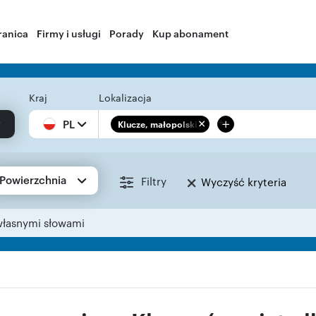
ranica
Firmy i usługi
Porady
Kup abonament
Kraj
Lokalizacja
+
PL
Klucze, małopolskie
Powierzchnia
Filtry
Wyczyść kryteria
własnymi słowami