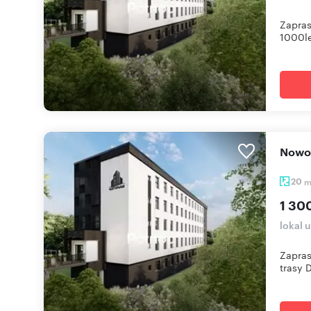
Zapra
1000lec
Now
20
1 30
lokal 
Zapras
trasy D