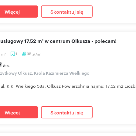
Więcej
Skontaktuj się
l usługowy 17,52 m² w centrum Olkusza - polecam!
2
m
1
35
zł/m
2
2
zł
/mc
użytkowy Olkusz, Króla Kazimierza Wielkiego
 ul. K.K. Wielkiego 58a, Olkusz Powierzchnia najmu: 17,52 m2 Liczb
Więcej
Skontaktuj się