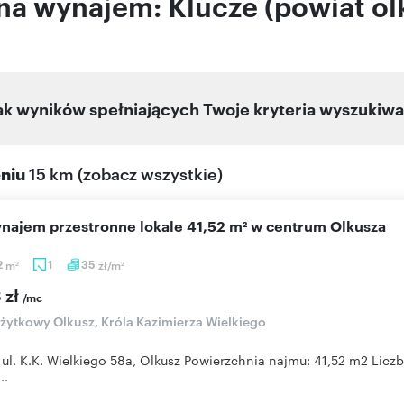
na wynajem: Klucze (powiat ol
ak wyników spełniających Twoje kryteria wyszukiwa
eniu
15 km
(
zobacz wszystkie
)
ynajem przestronne lokale 41,52 m² w centrum Olkusza
2
m
1
35
zł/m
2
2
 zł
/mc
użytkowy Olkusz, Króla Kazimierza Wielkiego
 ul. K.K. Wielkiego 58a, Olkusz Powierzchnia najmu: 41,52 m2 Liczb
..