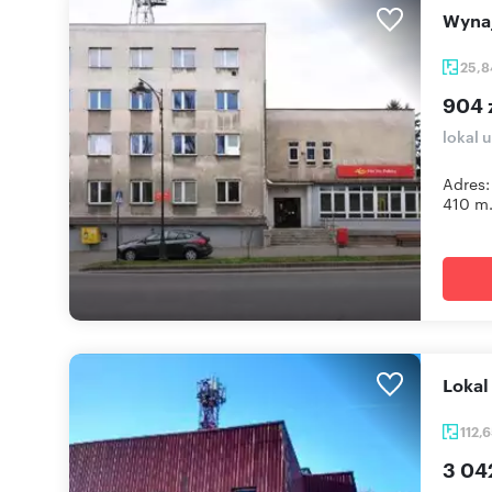
Wyn
25,
904 
lokal 
Adres:
410 m.
Loka
112,
3 04