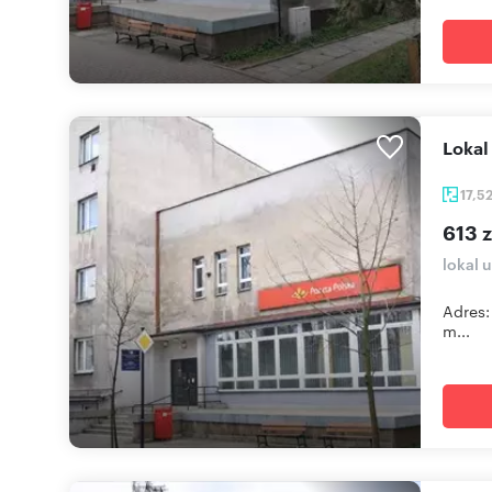
Loka
17,5
613 
lokal 
Adres:
m...