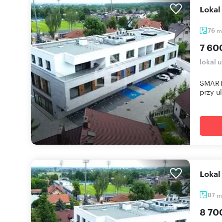
Loka
76
m
7 60
lokal 
SMART 
przy ul
Loka
87
m
8 70