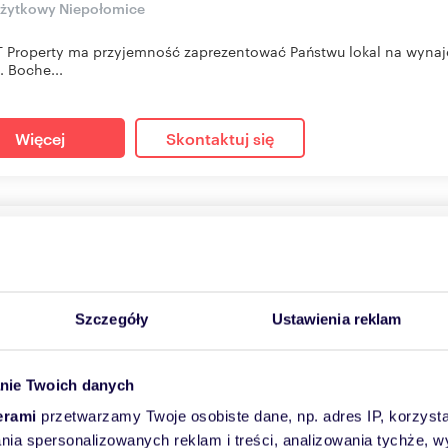
użytkowy Niepołomice
Property ma przyjemność zaprezentować Państwu lokal na wynaj
. Boche...
Więcej
Skontaktuj się
l użytkowy 400 m2 z wyposażeniem, chłodnie, magazyny
m
43
zł/m
2
2
00 zł
/mc
Szczegóły
Ustawienia reklam
użytkowy Nowe Brzesko, Nowy Rynek
on prezentujeLokal dwupoziomowy o powierzchni łącznej przeszł
nie Twoich danych
350 m...
erami
przetwarzamy Twoje osobiste dane, np. adres IP, korzystaj
lania spersonalizowanych reklam i treści, analizowania tychże,