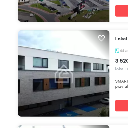
Loka
44
3 52
lokal 
SMART 
przy ul