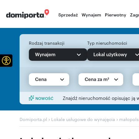
Sprzedaż
Wynajem
Pierwotny
Zag
Rodzaj transakcji
Typ nieruchomości
Wynajem
Lokal użytkowy
Otwórz pasek narzędzi
Cena
Cena za m²
Znajdź nieruchomość opisując ją 
NOWOŚĆ
›
›
Domiporta.pl
Lokale usługowe do wynajęcia
małopols