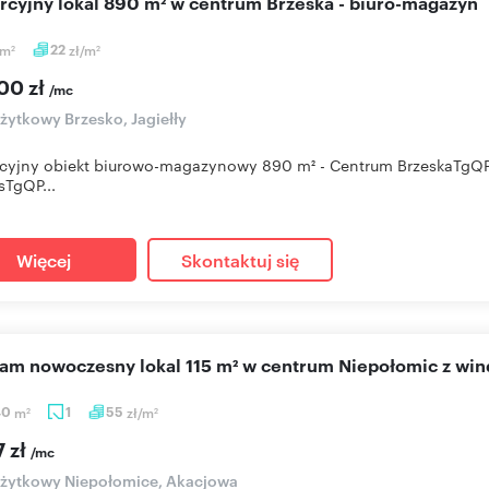
rcyjny lokal 890 m² w centrum Brzeska - biuro-magazyn
m
22
zł/m
2
2
00 zł
/mc
użytkowy Brzesko, Jagiełły
yjny obiekt biurowo-magazynowy 890 m² - Centrum BrzeskaTgQPH
sTgQP...
Więcej
Skontaktuj się
cam nowoczesny lokal 115 m² w centrum Niepołomic z win
40
m
1
55
zł/m
2
2
7 zł
/mc
użytkowy Niepołomice, Akacjowa