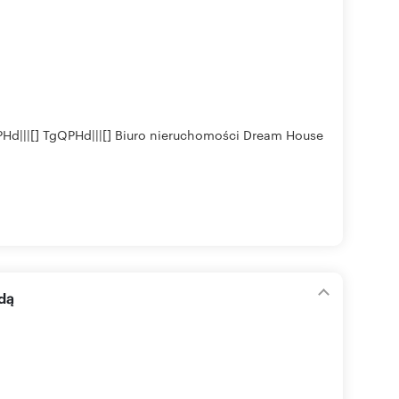
d|||[] TgQPHd|||[] Biuro nieruchomości Dream House
dą