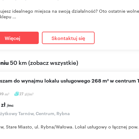
ujesz idealnego miejsca na swoją działalność? Oto ostatnie wo
klepu ...
Więcej
Skontaktuj się
eniu
50 km
(
zobacz wszystkie
)
aszam do wynajmu lokalu usługowego 268 m² w centrum
,99
m
27
zł/m
2
2
 zł
/mc
użytkowy Tarnów, Centrum, Rybna
ów, Stare Miasto, ul. Rybna/Wałowa. Lokal usługowy o łącznej pow.