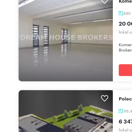
Kome
890
20 0
lokal 
Komerc
Broker
Pole
115,
6 34
lokal 