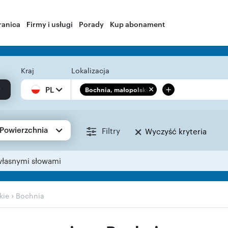
ranica
Firmy i usługi
Porady
Kup abonament
Kraj
Lokalizacja
+
PL
Bochnia, małopolskie
Powierzchnia
Filtry
Wyczyść kryteria
własnymi słowami
›
kie
Bochnia