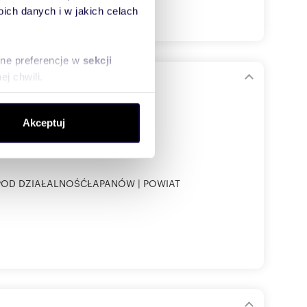
ch danych i w jakich celach
sne preferencje w
sekcji
j chwili.
ość medyczną
ołecznościowe i analizować
Akceptuj
artnerom społecznościowym,
anymi od Ciebie lub
 POD DZIAŁALNOŚĆŁAPANÓW | POWIAT