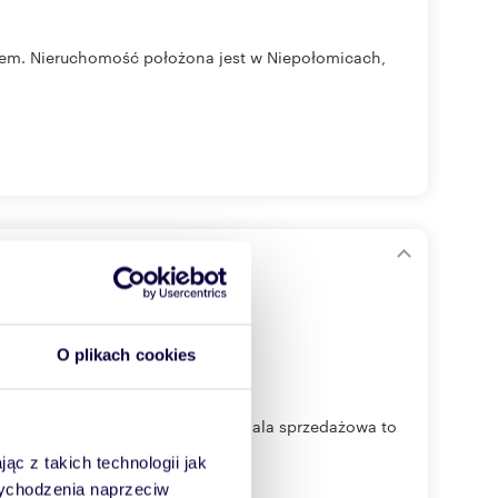
em. Nieruchomość położona jest w Niepołomicach,
O plikach cookies
o 400 m2, warto zaznaczyć, że hala sprzedażowa to
ąc z takich technologii jak
 wychodzenia naprzeciw