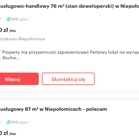
l usługowo-handlowy 76 m² (stan deweloperski) w Niepo
100
zł/m
2
2
0 zł
/mc
użytkowy Niepołomice
Property ma przyjemność zaprezentować Państwu lokal na wynaj
. Boche...
Więcej
Skontaktuj się
l usługowy 87 m² w Niepołomicach - polecam
100
zł/m
2
2
0 zł
/mc