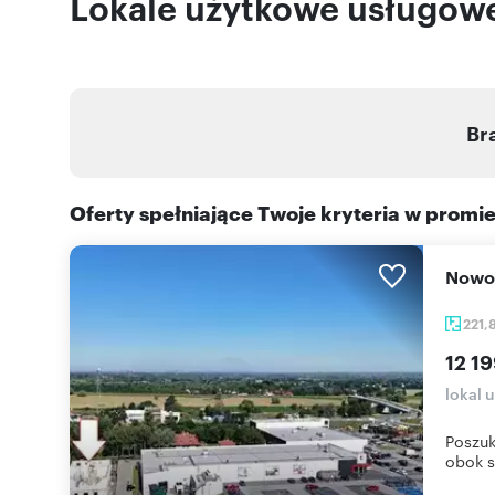
Lokale użytkowe usługow
Br
Oferty spełniające Twoje kryteria w promi
Nowo
221,
12 19
lokal 
Poszuk
obok s