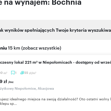
e na wynajem: Bochnia
ak wyników spełniających Twoje kryteria wyszukiwa
eniu
15 km
(
zobacz wszystkie
)
czesny lokal 221 m² w Niepołomicach - dostępny od wrze
80
m
1
55
zł/m
2
2
9 zł
/mc
użytkowy Niepołomice, Akacjowa
ujesz idealnego miejsca na swoją działalność? Oto ostatni wol
klepu sp...