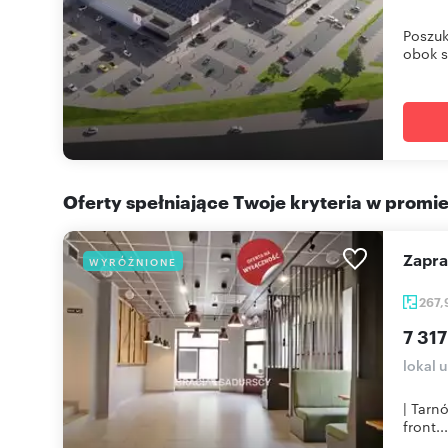
Poszuk
obok s
Oferty spełniające Twoje kryteria w promi
Zapr
WYRÓŻNIONE
267
7 317
lokal 
| Tarn
front...