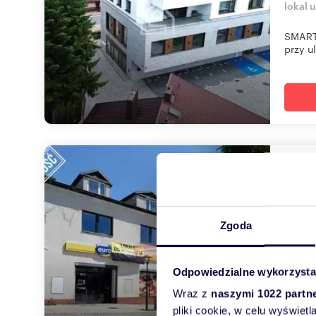
lokal 
SMART 
przy ul
Loka
350
15 0
Zgoda
lokal 
Emmers
Odpowiedzialne wykorzysta
około 
Wraz z
naszymi 1022 partn
pliki cookie, w celu wyświet