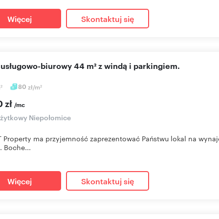
Więcej
Skontaktuj się
l usługowo-biurowy 44 m² z windą i parkingiem.
m
80
zł/m
2
2
0 zł
/mc
użytkowy Niepołomice
Property ma przyjemność zaprezentować Państwu lokal na wynaj
. Boche...
Więcej
Skontaktuj się