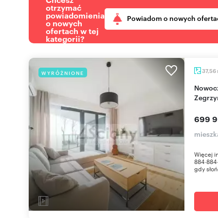
otrzymać
powiadomienia
Powiadom o nowych oferta
o nowych
ofertach w tej
kategorii?
37,56
WYRÓŻNIONE
Nowoczesny apartament z tarasem nad Zalewem
Zegrzy
699 9
mieszk
Więcej 
884∙884∙
gdy słoń