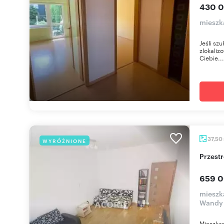
430 0
mieszk
Jeśli sz
zlokaliz
Ciebie...
37,50
WYRÓŻNIONE
Przes
659 0
mieszk
Wandy
Mieszkan