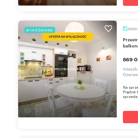
69,69
WYRÓŻNIONE
Przestronne 3-pokojowe mieszkanie 70 m² z
balkon
869 0
mieszk
Czerwo
Na sprze
Prądnik 
sprzedaż