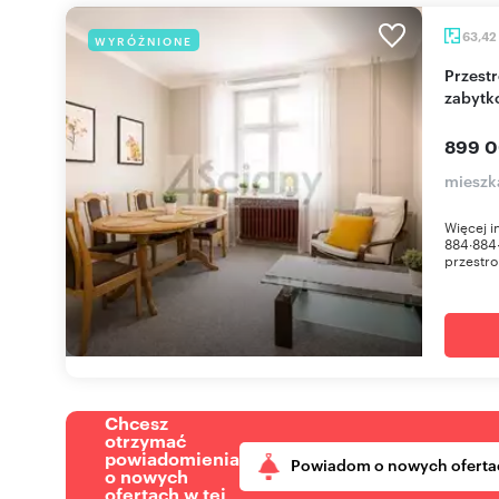
63,42
WYRÓŻNIONE
Przestronne 2-pokojowe mieszkanie w
zabytk
899 0
mieszk
Więcej 
884∙884
przestro
Chcesz
otrzymać
powiadomienia
Powiadom o nowych oferta
o nowych
ofertach w tej