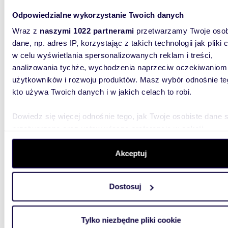
Odpowiedzialne wykorzystanie Twoich danych
Wraz z
naszymi 1022 partnerami
przetwarzamy Twoje osob
dane, np. adres IP, korzystając z takich technologii jak pliki 
m
44
WYRÓŻNIONE
2
w celu wyświetlania spersonalizowanych reklam i treści,
Na sprzedaż 44 m² mieszkanie z basenem i
analizowania tychże, wychodzenia naprzeciw oczekiwaniom
prywat
użytkowników i rozwoju produktów. Masz wybór odnośnie te
kto używa Twoich danych i w jakich celach to robi.
390 0
mieszk
Dowiedz się więcej odnośnie tego, jak Twoje osobiste dane 
przetwarzane oraz ustaw własne preferencje w
sekcji
Na sprz
szczegółów
. W Deklaracji plików cookie możesz zmienić lu
kameral
Narwią, 
wycofać swoją zgodę w dowolnej chwili.
Akceptuj
Wykorzystujemy pliki cookie do spersonalizowania treści i r
Dostosuj
aby oferować funkcje społecznościowe i analizować ruch w 
witrynie. Informacje o tym, jak korzystasz z naszej witryny,
udostępniamy partnerom społecznościowym, reklamowym i
Tylko niezbędne pliki cookie
analitycznym. Partnerzy mogą połączyć te informacje z inn