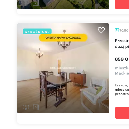
70,50
WYRÓŻNIONE
Przestronne 4-pokojowe mieszkanie z loggią i
dużą p
859 0
mieszka
Mackie
Kraków, 
mieszkan
przestro