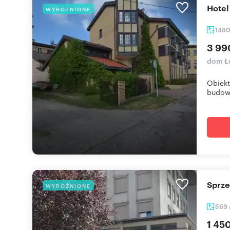
Hot
WYRÓŻNIONE
148
3 99
dom Łe
Obiekt
budowl
Sprz
WYRÓŻNIONE
569
1 45