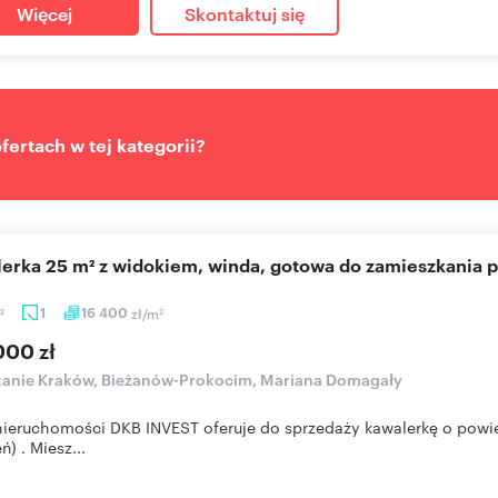
Więcej
Skontaktuj się
ertach w tej kategorii?
lerka 25 m² z widokiem, winda, gotowa do zamieszkania 
1
16 400
zł/m
2
2
000 zł
kanie Kraków, Bieżanów-Prokocim, Mariana Domagały
nieruchomości DKB INVEST oferuje do sprzedaży kawalerkę o powi
ń) . Miesz...