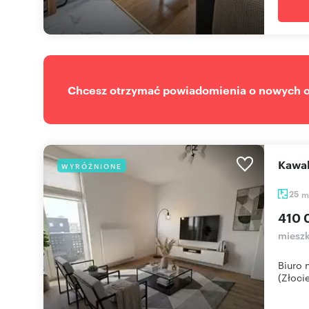
Chcesz otrzymać powiadomienia o nowych of
Kawa
WYRÓŻNIONE
25
m
410 
miesz
Biuro 
(Złocie