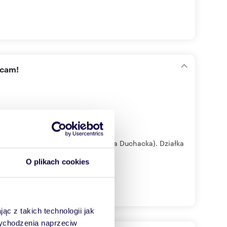
ecam!
y ul.Dobczyckiej w Krakowie (Wola Duchacka). Działka
O plikach cookies
ąc z takich technologii jak
 wychodzenia naprzeciw