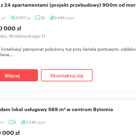
el z 24 apartamentami (projekt przebudowy) 900m od mor
0
m
0,1117
ha
24
2 696
zł/m
2
2
0 000 zł
ba, Wróblewskiego 11
 hotelowy/ pensjonat położony tuż przy kanale portowym, oddal
ane...
Więcej
Skontaktuj się
edam lokal usługowy 569 m² w centrum Bytomia
m
8
2 548
zł/m
2
2
0 000 zł