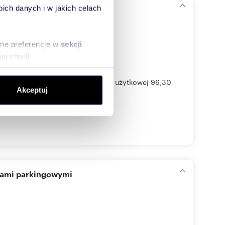
ch danych i w jakich celach
sne preferencje w
sekcji
j chwili.
ołecznościowe i analizować
, w zabudowie bliźniaczej o pow. użytkowej 96,30
Akceptuj
artnerom społecznościowym,
anymi od Ciebie lub
cami parkingowymi