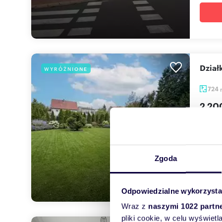
Dzia
WYRÓŻNIONE
724
2 20
działk
Biuro 
zabud.
Zgoda
Odpowiedzialne wykorzysta
Wraz z
naszymi 1022 partn
pliki cookie, w celu wyświet