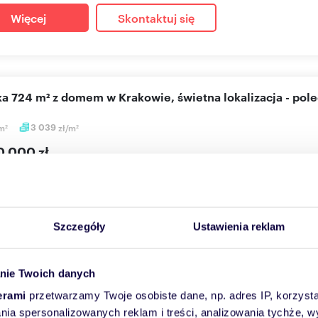
Więcej
Skontaktuj się
łka 724 m² z domem w Krakowie, świetna lokalizacja - pol
m
3 039
zł/m
2
2
0 000 zł
a Kraków, Podgórze Duchackie, Dobczycka
nieruchomości DKB INVEST oferuje na sprzedaż 7 arową działkę prz
..
Szczegóły
Ustawienia reklam
Więcej
Skontaktuj się
nie Twoich danych
erami
przetwarzamy Twoje osobiste dane, np. adres IP, korzystaj
lania spersonalizowanych reklam i treści, analizowania tychże,