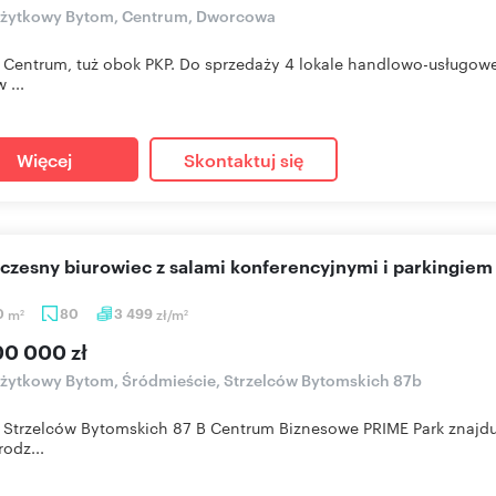
 użytkowy Bytom, Centrum, Dworcowa
Centrum, tuż obok PKP. Do sprzedaży 4 lokale handlowo-usługow
 ...
Więcej
Skontaktuj się
czesny biurowiec z salami konferencyjnymi i parkingiem
0
m
80
3 499
zł/m
2
2
00 000 zł
użytkowy Bytom, Śródmieście, Strzelców Bytomskich 87b
Strzelców Bytomskich 87 B Centrum Biznesowe PRIME Park znajduj
rodz...