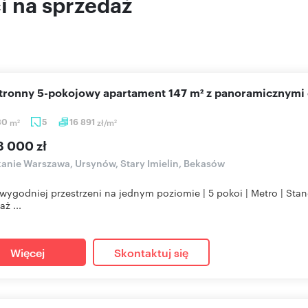
 na sprzedaż
stronny 5-pokojowy apartament 147 m² z panoramicznymi
30
m
5
16 891
zł/m
2
2
8 000 zł
anie Warszawa, Ursynów, Stary Imielin, Bekasów
wygodniej przestrzeni na jednym poziomie | 5 pokoi | Metro | St
ż ...
Więcej
Skontaktuj się