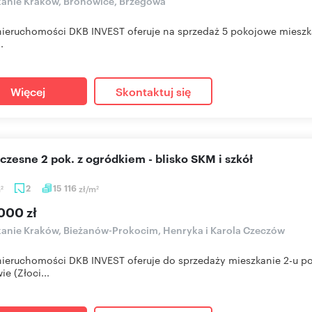
anie Kraków, Bronowice, Brzegowa
nieruchomości DKB INVEST oferuje na sprzedaż 5 pokojowe mieszka
.
Więcej
Skontaktuj się
czesne 2 pok. z ogródkiem - blisko SKM i szkół
m
2
15 116
zł/m
2
2
000 zł
anie Kraków, Bieżanów-Prokocim, Henryka i Karola Czeczów
nieruchomości DKB INVEST oferuje do sprzedaży mieszkanie 2-u 
ie (Złoci...