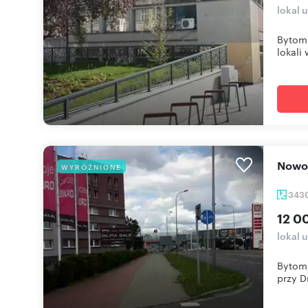
lokal
Bytom 
lokali w
Nowo
WYRÓŻNIONE
343
12 0
lokal 
Bytom 
przy D