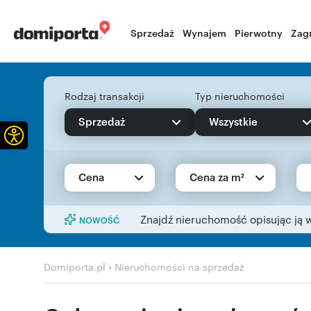
Sprzedaż
Wynajem
Pierwotny
Zag
Rodzaj transakcji
Typ nieruchomości
Sprzedaż
Wszystkie
Otwórz pasek narzędzi
Cena
Cena za m²
Znajdź nieruchomość opisując ją 
NOWOŚĆ
›
Domiporta.pl
Nieruchomości na sprzedaż