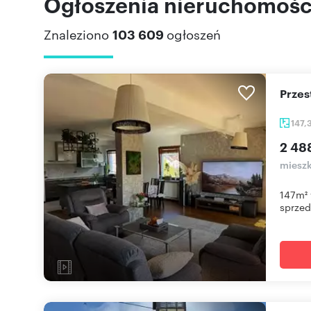
Ogłoszenia nieruchomości
Znaleziono
103 609
ogłoszeń
Prze
147,
2 48
mieszk
147m² 
sprzeda