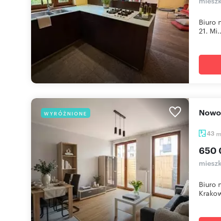
mieszk
Biuro 
21. Mi..
Nowo
WYRÓŻNIONE
43
650 
mieszk
Biuro 
Krakow