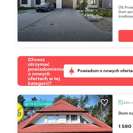
0% Prowi
Dom spr
środkow
Chcesz
otrzymać
powiadomienia
Powiadom o nowych oferta
o nowych
ofertach w tej
kategorii?
280
WYRÓŻNIONE
dom n
1 590