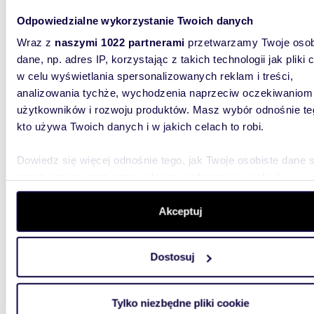
Atrakcyjne 28 m² mieszkanie w Legionowie z
nowocz
Odpowiedzialne wykorzystanie Twoich danych
Wraz z
naszymi 1022 partnerami
przetwarzamy Twoje osob
315 0
dane, np. adres IP, korzystając z takich technologii jak pliki 
mieszk
w celu wyświetlania spersonalizowanych reklam i treści,
analizowania tychże, wychodzenia naprzeciw oczekiwaniom
Oferuje
centraln
użytkowników i rozwoju produktów. Masz wybór odnośnie te
4-piętro
kto używa Twoich danych i w jakich celach to robi.
Dowiedz się więcej odnośnie tego, jak Twoje osobiste dane 
przetwarzane oraz ustaw własne preferencje w
sekcji
szczegółów
. W Deklaracji plików cookie możesz zmienić lu
wycofać swoją zgodę w dowolnej chwili.
Akceptuj
m
43
WYRÓŻNIONE
2
Wykorzystujemy pliki cookie do spersonalizowania treści i r
2-pokojowe mieszkanie z loggią i piwnicą -
Dostosuj
aby oferować funkcje społecznościowe i analizować ruch w 
polec
witrynie. Informacje o tym, jak korzystasz z naszej witryny,
udostępniamy partnerom społecznościowym, reklamowym i
435 0
Tylko niezbędne pliki cookie
analitycznym. Partnerzy mogą połączyć te informacje z inn