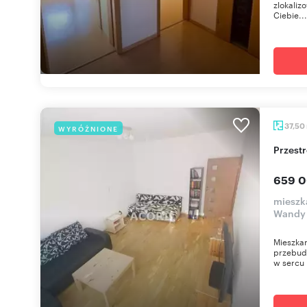
zlokaliz
Ciebie...
37,50
WYRÓŻNIONE
Przes
659 0
mieszk
Wandy
Mieszkan
przebud
w sercu 