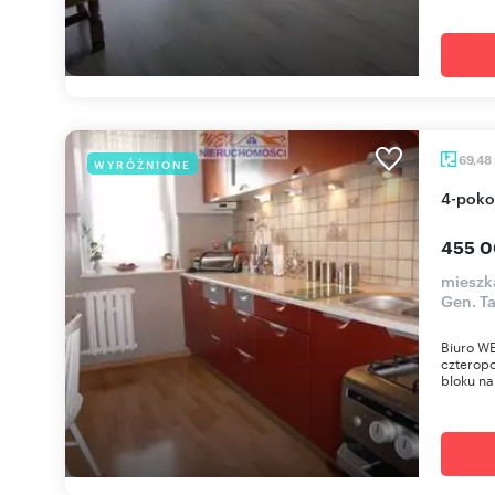
69,48
WYRÓŻNIONE
4-pok
455 0
mieszka
Gen. T
Biuro WE
czterop
bloku na