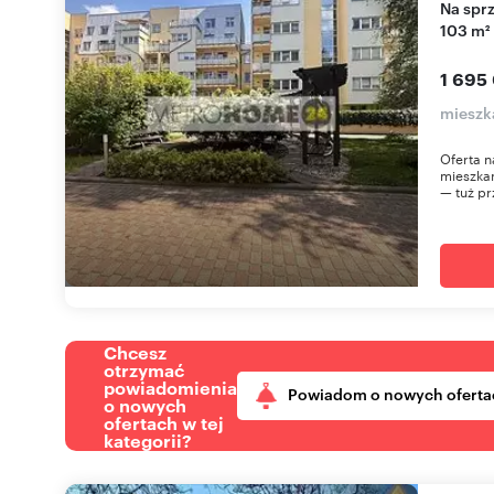
Na sprzedaż przestronne 4-pokojowe mieszkanie
103 m²
1 695
mieszk
Oferta n
mieszkan
— tuż pr
Chcesz
otrzymać
powiadomienia
Powiadom o nowych oferta
o nowych
ofertach w tej
kategorii?