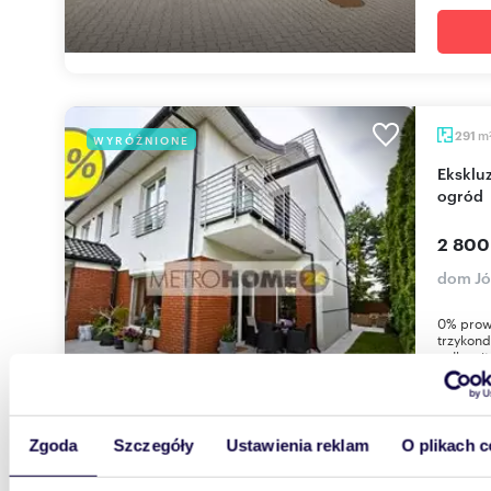
m
291
WYRÓŻNIONE
Ekskluzywny dom 291 m² z garażem - tarasy i
ogród
2 800
dom Jó
0% prow
trzykond
całkowit
Zgoda
Szczegóły
Ustawienia reklam
O plikach c