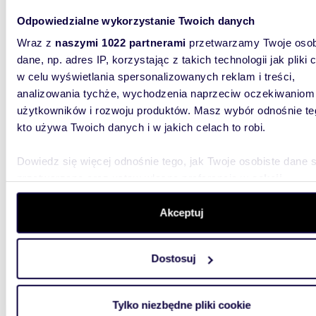
Odpowiedzialne wykorzystanie Twoich danych
m
72
WYRÓŻNIONE
2
Wraz z
naszymi 1022 partnerami
przetwarzamy Twoje osob
Polecam elegancki 72 m² apartament w inwestycji
dane, np. adres IP, korzystając z takich technologii jak pliki 
Belved
w celu wyświetlania spersonalizowanych reklam i treści,
analizowania tychże, wychodzenia naprzeciw oczekiwaniom
1 797 
użytkowników i rozwoju produktów. Masz wybór odnośnie te
mieszk
kto używa Twoich danych i w jakich celach to robi.
0% Prowi
Dwupoko
Dowiedz się więcej odnośnie tego, jak Twoje osobiste dane 
ekskluzy
przetwarzane oraz ustaw własne preferencje w
sekcji
szczegółów
. W Deklaracji plików cookie możesz zmienić lu
wycofać swoją zgodę w dowolnej chwili.
Akceptuj
Wykorzystujemy pliki cookie do spersonalizowania treści i r
Dostosuj
aby oferować funkcje społecznościowe i analizować ruch w 
witrynie. Informacje o tym, jak korzystasz z naszej witryny,
m
71
WYRÓŻNIONE
2
udostępniamy partnerom społecznościowym, reklamowym i
Tylko niezbędne pliki cookie
Ekskluzywne 2-pokojowe mieszkanie z
analitycznym. Partnerzy mogą połączyć te informacje z inn