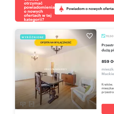
otrzymać
powiadomienia
Powiadom o nowych oferta
o nowych
ofertach w tej
kategorii?
70,50
WYRÓŻNIONE
Przestronne 4-pokojowe mieszkanie z loggią i
dużą p
859 0
mieszka
Mackie
Kraków, 
mieszkan
przestro