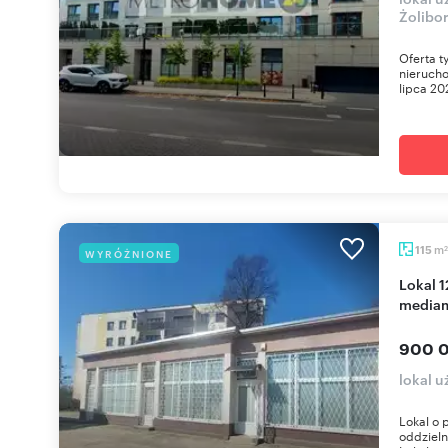
Żolibor
Oferta t
nieruch
lipca 20
m
115
WYRÓŻNIONE
2
Lokal 124 m² z 3 wejściami, klimatyzacją i
media
900 0
lokal 
Lokal o 
oddziel