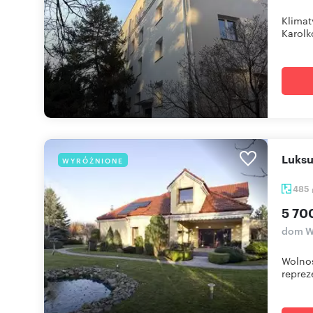
Klimat
Karolk
Luks
WYRÓŻNIONE
485
5 70
dom W
Wolnos
reprez