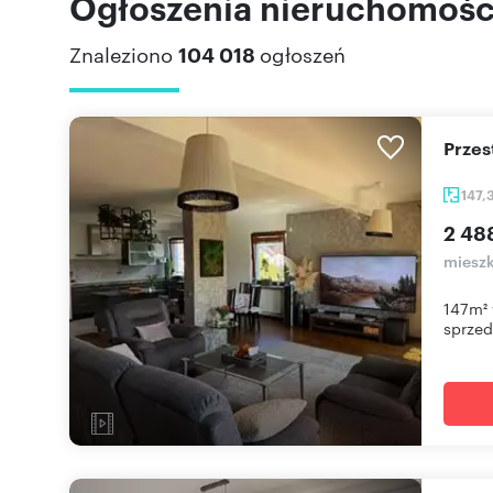
Ogłoszenia nieruchomości
Znaleziono
104 018
ogłoszeń
Prze
147,
2 48
mieszk
147m² 
sprzeda