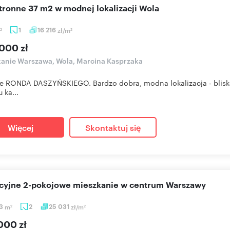
stronne 37 m2 w modnej lokalizacji Wola
1
16 216
zł/m
2
2
000 zł
anie Warszawa, Wola, Marcina Kasprzaka
e RONDA DASZYŃSKIEGO. Bardzo dobra, modna lokalizacja - bliska 
 ka...
Więcej
Skontaktuj się
akcyjne 2-pokojowe mieszkanie w centrum Warszawy
93
m
2
25 031
zł/m
2
2
000 zł