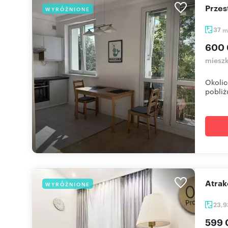
Prze
WYRÓŻNIONE
37
m
600 
mieszk
Okolic
pobliżu
Atr
WYRÓŻNIONE
23,
599 