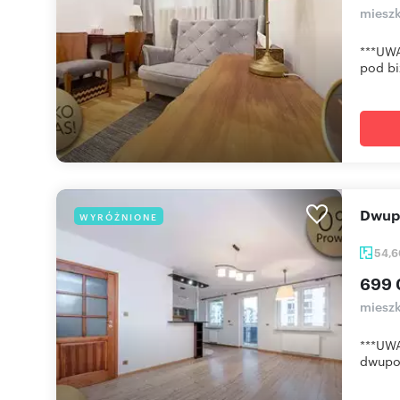
mieszk
***UWA
pod bi
Dwu
WYRÓŻNIONE
54,
699 
mieszk
***UWA
dwupok