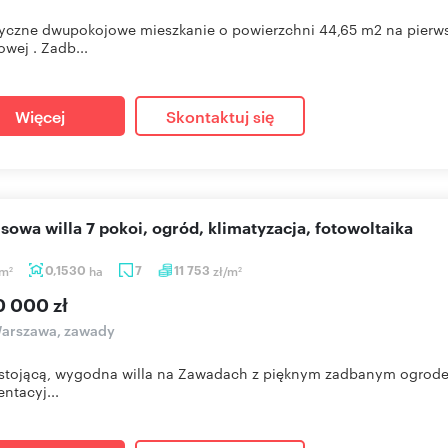
yczne dwupokojowe mieszkanie o powierzchni 44,65 m2 na pierwsz
owej . Zadb...
Więcej
Skontaktuj się
usowa willa 7 pokoi, ogród, klimatyzacja, fotowoltaika
m
0,1530
ha
7
11 753
zł/m
2
2
0 000 zł
arszawa, zawady
tojącą, wygodna willa na Zawadach z pięknym zadbanym ogrodem
entacyj...