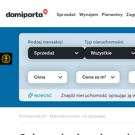
Sprzedaż
Wynajem
Pierwotny
Zag
Rodzaj transakcji
Typ nieruchomości
Sprzedaż
Wszystkie
Otwórz pasek narzędzi
Cena
Cena za m²
Znajdź nieruchomość opisując ją 
NOWOŚĆ
›
Domiporta.pl
Nieruchomości na sprzedaż