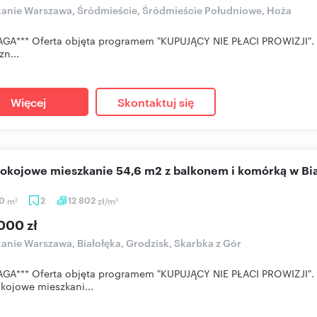
anie Warszawa, Śródmieście, Śródmieście Południowe, Hoża
GA*** Oferta objęta programem "KUPUJĄCY NIE PŁACI PROWIZJI". O
zn...
Więcej
Skontaktuj się
pokojowe mieszkanie 54,6 m2 z balkonem i komórką w Bi
60
m
2
12 802
zł/m
2
2
000 zł
anie Warszawa, Białołęka, Grodzisk, Skarbka z Gór
GA*** Oferta objęta programem "KUPUJĄCY NIE PŁACI PROWIZJI". 
ojowe mieszkani...