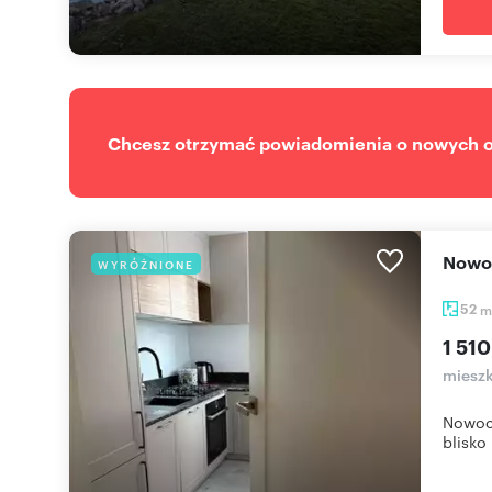
Chcesz otrzymać powiadomienia o nowych of
Now
WYRÓŻNIONE
52
m
1 510
mieszk
Nowocz
blisko 