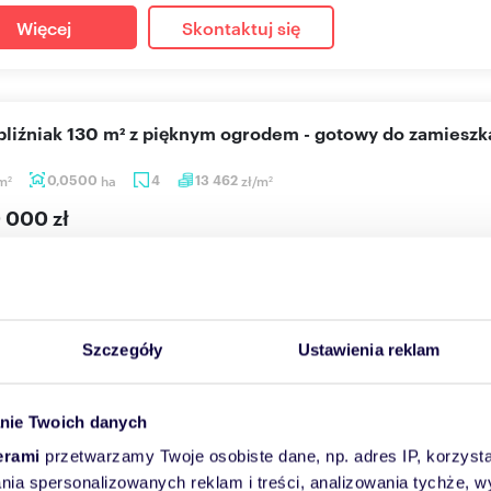
Więcej
Skontaktuj się
bliźniak 130 m² z pięknym ogrodem - gotowy do zamieszk
m
0,0500
ha
4
13 462
zł/m
2
2
 000 zł
orkowo, Akacjowa
 do zamieszkania dom bliźniak z wyjątkowym ogrodem Dom, do kt
 detalu –...
Szczegóły
Ustawienia reklam
Więcej
Skontaktuj się
nie Twoich danych
erami
przetwarzamy Twoje osobiste dane, np. adres IP, korzystaj
lania spersonalizowanych reklam i treści, analizowania tychże,