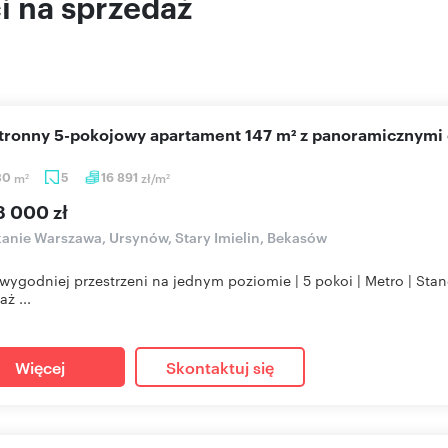
 na sprzedaż
stronny 5-pokojowy apartament 147 m² z panoramicznymi
30
m
5
16 891
zł/m
2
2
8 000 zł
anie Warszawa, Ursynów, Stary Imielin, Bekasów
wygodniej przestrzeni na jednym poziomie | 5 pokoi | Metro | St
ż ...
Więcej
Skontaktuj się