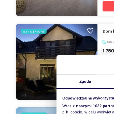
Dom 
WYRÓŻNIONE
130
1 750
dom B
Gotowy
każdym
Zgoda
Odpowiedzialne wykorzysta
Wraz z
naszymi 1022 partn
pliki cookie, w celu wyświet