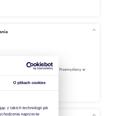
ania
órego wystarczy wnieść walizki. Przemyślany w
O plikach cookies
ąc z takich technologii jak
 wychodzenia naprzeciw