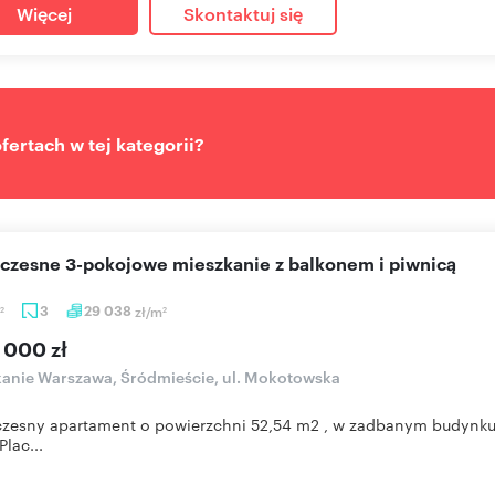
Więcej
Skontaktuj się
ertach w tej kategorii?
oczesne 3-pokojowe mieszkanie z balkonem i piwnicą
3
29 038
zł/m
2
2
 000 zł
anie Warszawa, Śródmieście, ul. Mokotowska
esny apartament o powierzchni 52,54 m2 , w zadbanym budynku z l
Plac...