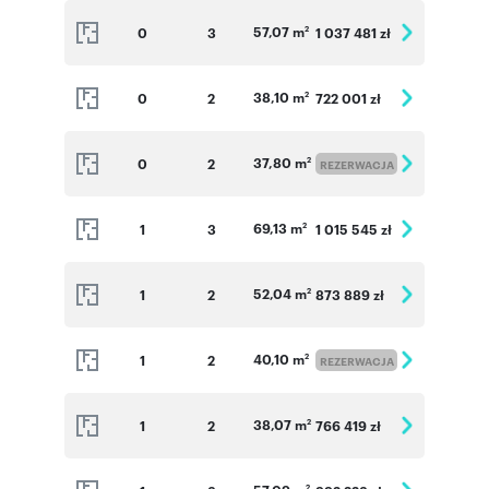
57,07 m
0
3
1 037 481 zł
2
38,10 m
0
2
722 001 zł
2
37,80 m
0
2
2
REZERWACJA
69,13 m
1
3
1 015 545 zł
2
52,04 m
1
2
873 889 zł
2
40,10 m
1
2
2
REZERWACJA
38,07 m
1
2
766 419 zł
2
2