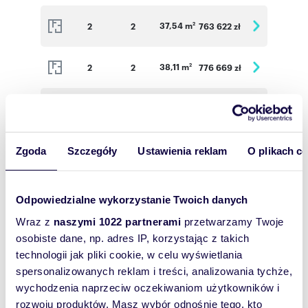
37,54 m
2
2
763 622 zł
2
38,11 m
2
2
776 669 zł
2
57,11 m
2
3
1 060 900 zł
2
38,62 m
2
2
770 359 zł
2
Zgoda
Szczegóły
Ustawienia reklam
O plikach c
38,58 m
2
2
771 557 zł
2
Odpowiedzialne wykorzystanie Twoich danych
Wraz z
naszymi 1022 partnerami
przetwarzamy Twoje
26,73 m
2
1
530 784 zł
2
osobiste dane, np. adres IP, korzystając z takich
technologii jak pliki cookie, w celu wyświetlania
spersonalizowanych reklam i treści, analizowania tychże,
71,47 m
2
3
2
REZERWACJA
wychodzenia naprzeciw oczekiwaniom użytkowników i
rozwoju produktów. Masz wybór odnośnie tego, kto