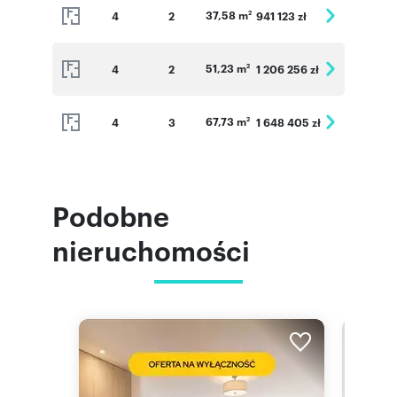
37,58 m
4
2
941 123 zł
2
51,23 m
4
2
1 206 256 zł
2
67,73 m
4
3
1 648 405 zł
2
Podobne
nieruchomości