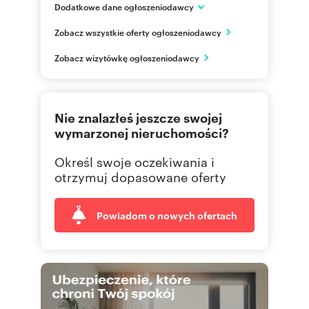
Dodatkowe dane ogłoszeniodawcy
Megapolis
Zobacz wszystkie oferty ogłoszeniodawcy
ul. Rzemieślnicza 26
Kraków
Zobacz wizytówkę ogłoszeniodawcy
małopolskie
12 300
Pokaż telefon
Nie znalazłeś jeszcze swojej
wymarzonej nieruchomości?
Określ swoje oczekiwania i
otrzymuj dopasowane oferty
Powiadom o nowych ofertach