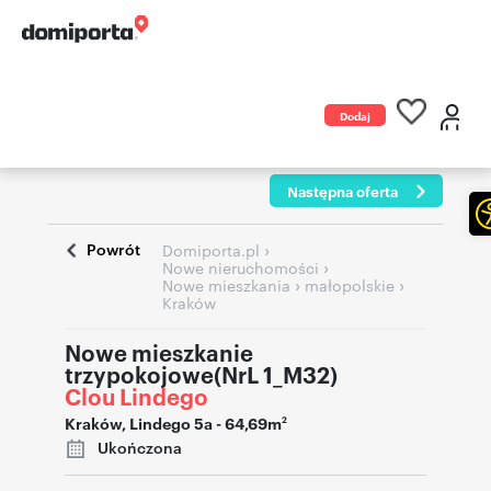
Dodaj
ogłoszenie
Następna oferta
Powrót
›
Domiporta.pl
›
Nowe nieruchomości
›
›
Nowe mieszkania
małopolskie
Kraków
Nowe mieszkanie
trzypokojowe(NrL 1_M32)
Clou Lindego
Kraków
,
Lindego 5a
- 64,69m
2
Ukończona