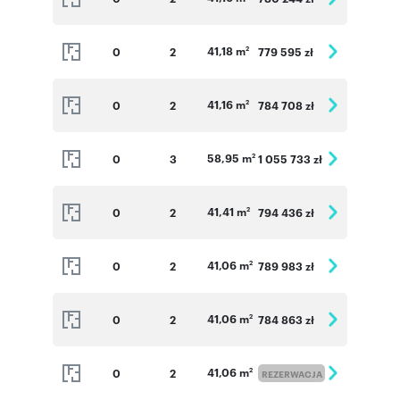
Poczta (799 m, 12 minut spacerem)
Lekarz (847 m, 12 minut spacerem)
41,18 m
0
2
779 595 zł
2
Numer oferty: L 1_M32
41,16 m
0
2
784 708 zł
2
58,95 m
0
3
1 055 733 zł
2
41,41 m
0
2
794 436 zł
2
41,06 m
0
2
789 983 zł
2
41,06 m
0
2
784 863 zł
2
41,06 m
0
2
2
REZERWACJA