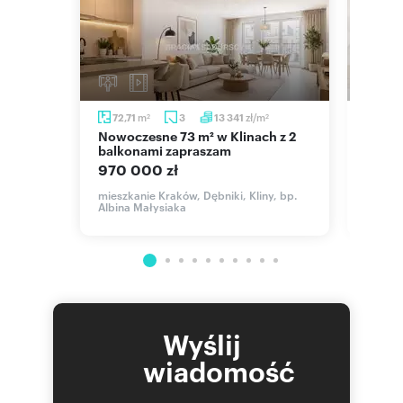
m
m
zł/m
72,71
3
13 341
60,
2
2
2
Nowoczesne 73 m² w Klinach z 2
Wyjątkowe 4-pokojowe
balkonami zapraszam
miesz
Mieści
970 000 zł
1 210
mieszkanie Kraków, Dębniki, Kliny, bp.
Albina Małysiaka
mieszk
Krowod
Wyślij
wiadomość