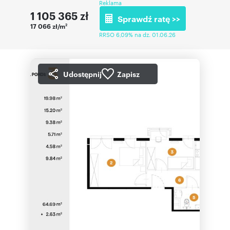
Reklama
1 105 365
zł
Sprawdź ratę >>
17 066 zł/m
2
RRSO 6,09% na dz. 01.06.26
Udostępnij
Zapisz