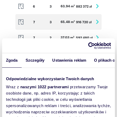
63,94 m
6
3
882 372 zł
2
65,48 m
7
3
916 720 zł
2
37,03 m
7
2
592 480 zł
2
63,94 m
7
3
895 160 zł
2
Zgoda
Szczegóły
Ustawienia reklam
O plikach c
65,48 m
8
3
916 720 zł
2
Odpowiedzialne wykorzystanie Twoich danych
37,03 m
8
2
592 480 zł
2
Wraz z
naszymi 1022 partnerami
przetwarzamy Twoje
osobiste dane, np. adres IP, korzystając z takich
technologii jak pliki cookie, w celu wyświetlania
37,03 m
9
2
592 480 zł
2
spersonalizowanych reklam i treści, analizowania tychże,
wychodzenia naprzeciw oczekiwaniom użytkowników i
30,09 m
9
1
490 467 zł
2