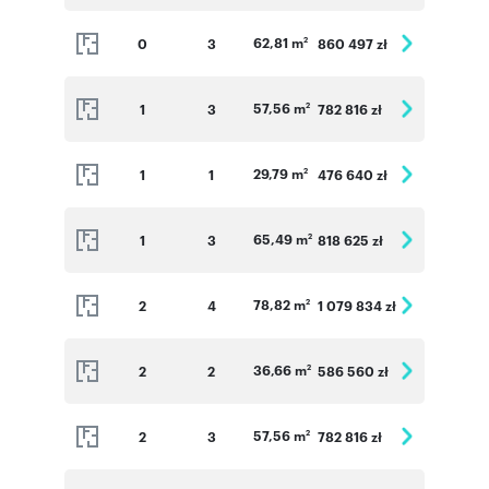
62,81 m
0
3
860 497 zł
Numer oferty: KR6_B_10_3
2
57,56 m
1
3
782 816 zł
2
29,79 m
1
1
476 640 zł
2
65,49 m
1
3
818 625 zł
2
78,82 m
2
4
1 079 834 zł
2
36,66 m
2
2
586 560 zł
2
57,56 m
2
3
782 816 zł
2