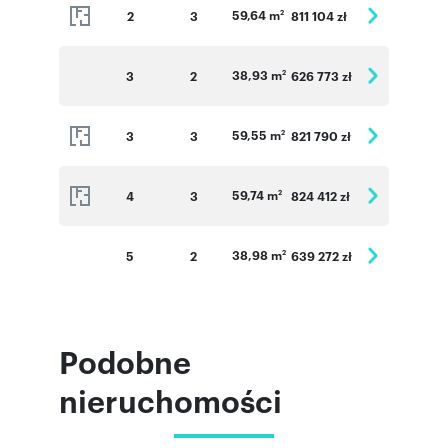
59,64 m
2
3
811 104 zł
2
38,93 m
3
2
626 773 zł
2
59,55 m
3
3
821 790 zł
2
59,74 m
4
3
824 412 zł
2
38,98 m
5
2
639 272 zł
2
Podobne
nieruchomości