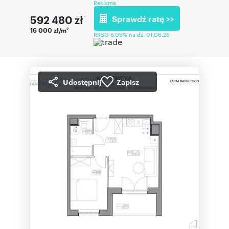
Reklama
592 480
zł
Sprawdź ratę >>
16 000 zł/m
2
RRSO 6,09% na dz. 01.06.26
Udostępnij
Zapisz