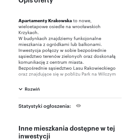
Apartamenty Krakowska
to nowe,
wieloetapowe osiedle na wrocławskich
Krzykach.
W budynkach znajdziemy funkcjonalne
mieszkania z ogródkami lub balkonami.
Inwestycja połączy w sobie bezpośrednie
sąsiedztwo terenów zielonych oraz doskonałą
komunikację z centrum miasta.
Bezpośrednie sąsiedztwo Lasu Rakowieckiego
oraz znajdujące się w pobliżu Park na Wilczym
Kącie oraz Park Wschodni umilą weekendowy
wypoczynek na świeżym powietrzu. Kładką
Rozwiń
Siedlecką jak i Aleją Wielkiej Wyspy szybko
dotrzemy do Wrocławskiego ZOO i pod Halę
Stulecia co sprzyja rowerowym wyprawom i
Statystyki ogłoszenia:
spacerom.
Przystanki tramwajowe i autobusowe przy ul.
Krakowskiej ułatwi dotarcie w dowolny zakątek
Inne mieszkania dostępne w tej
miasta.
Świetnie rozwinięta infrastruktura okolicy
inwestycji
gwarantuje szeroką dostępność sklepów i usług.