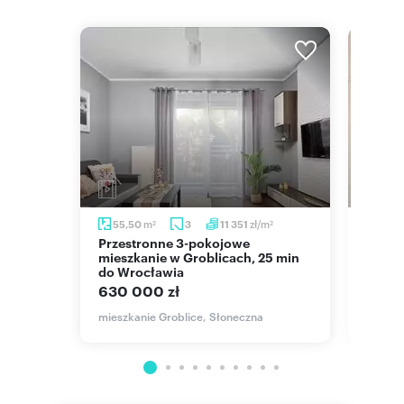
m
m
zł/m
55,50
3
11 351
40,6
2
2
2
Przestronne 3-pokojowe
Nowoczesne 2 pokoje z balkonem i
mieszkanie w Groblicach, 25 min
miejs
do Wrocławia
428 
630 000 zł
mieszk
mieszkanie Groblice, Słoneczna