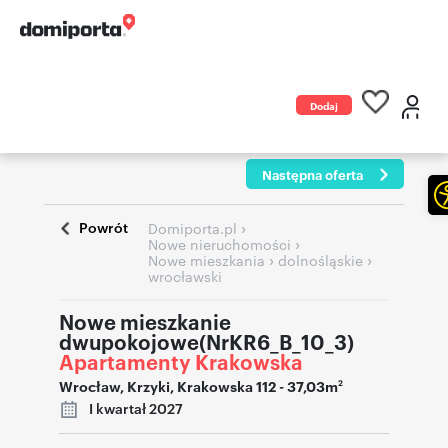
Dodaj
ogłoszenie
Następna oferta
Powrót
›
Domiporta.pl
›
Nowe nieruchomości
›
›
Nowe mieszkania
dolnośląskie
wrocławski
Nowe mieszkanie
dwupokojowe(NrKR6_B_10_3)
Apartamenty Krakowska
Wrocław
,
Krzyki
,
Krakowska 112
- 37,03m
2
I kwartał 2027