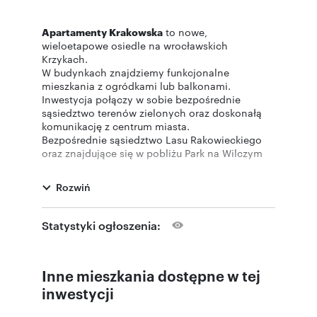
Apartamenty Krakowska
to nowe,
wieloetapowe osiedle na wrocławskich
Krzykach.
W budynkach znajdziemy funkcjonalne
mieszkania z ogródkami lub balkonami.
Inwestycja połączy w sobie bezpośrednie
sąsiedztwo terenów zielonych oraz doskonałą
komunikację z centrum miasta.
Bezpośrednie sąsiedztwo Lasu Rakowieckiego
oraz znajdujące się w pobliżu Park na Wilczym
Kącie oraz Park Wschodni umilą weekendowy
wypoczynek na świeżym powietrzu. Kładką
Rozwiń
Siedlecką jak i Aleją Wielkiej Wyspy szybko
dotrzemy do Wrocławskiego ZOO i pod Halę
Stulecia co sprzyja rowerowym wyprawom i
Statystyki ogłoszenia:
spacerom.
Przystanki tramwajowe i autobusowe przy ul.
Krakowskiej ułatwi dotarcie w dowolny zakątek
Inne mieszkania dostępne w tej
miasta.
Świetnie rozwinięta infrastruktura okolicy
inwestycji
gwarantuje szeroką dostępność sklepów i usług.
Do dyspozycji mieszkańców oddamy