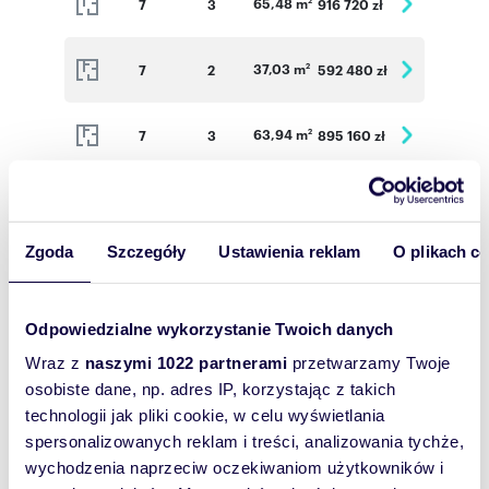
65,48 m
7
3
916 720 zł
2
37,03 m
7
2
592 480 zł
2
63,94 m
7
3
895 160 zł
2
65,48 m
8
3
916 720 zł
2
Zgoda
Szczegóły
Ustawienia reklam
O plikach c
37,03 m
8
2
592 480 zł
2
Odpowiedzialne wykorzystanie Twoich danych
37,03 m
9
2
592 480 zł
2
Wraz z
naszymi 1022 partnerami
przetwarzamy Twoje
osobiste dane, np. adres IP, korzystając z takich
30,09 m
9
1
490 467 zł
2
technologii jak pliki cookie, w celu wyświetlania
spersonalizowanych reklam i treści, analizowania tychże,
63,94 m
9
3
907 948 zł
2
wychodzenia naprzeciw oczekiwaniom użytkowników i