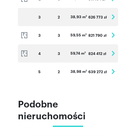
38,93 m
3
2
626 773 zł
2
59,55 m
3
3
821 790 zł
2
59,74 m
4
3
824 412 zł
2
38,98 m
5
2
639 272 zł
2
Podobne
nieruchomości