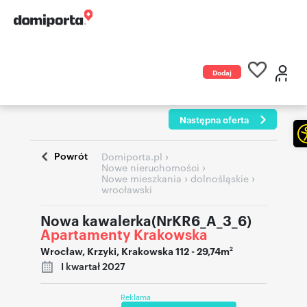
Dodaj
ogłoszenie
Następna oferta
Powrót
›
Domiporta.pl
›
Nowe nieruchomości
›
›
Nowe mieszkania
dolnośląskie
wrocławski
Nowa kawalerka(NrKR6_A_3_6)
Apartamenty Krakowska
Wrocław
,
Krzyki
,
Krakowska 112
- 29,74m
2
I kwartał 2027
Reklama