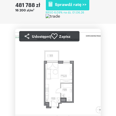
481 788
zł
Sprawdź ratę >>
16 200 zł/m
2
RRSO 6,09% na dz. 01.06.26
Udostępnij
Zapisz