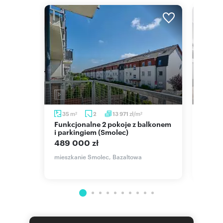
m
zł/m
35
2
13 971
55,
2
2
Funkcjonalne 2 pokoje z balkonem
Przestronne 3-pokojowe
rodem
i parkingiem (Smolec)
miesz
do Wr
489 000 zł
630 
mieszkanie Smolec, Bazaltowa
mieszk