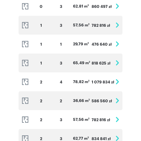
62,81 m
0
3
860 497 zł
Numer oferty: KR6_A_3_6
2
57,56 m
1
3
782 816 zł
2
29,79 m
1
1
476 640 zł
2
65,49 m
1
3
818 625 zł
2
78,82 m
2
4
1 079 834 zł
2
36,66 m
2
2
586 560 zł
2
57,56 m
2
3
782 816 zł
2
62,77 m
2
3
834 841 zł
2