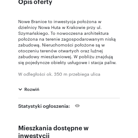
Opis oferty
Nowe Branice to inwestycja położona w
dzielnicy Nowa Huta w Krakowie przy ul.
Szymańskiego. To nowoczesna architektura
położona na terenie zagospodarowanym niską
zabudową. Nieruchomości położone są w
otoczeniu terenów otwartych oraz luźnej
zabudowy mieszkaniowej. W pobliżu znajdują
się pojedyncze obiekty usługowe i stacja paliw.
W odległości ok. 350 m przebiega ulica
Igołomska stanowiąca część drogi krajowej nr
79. W pobliżu inwestycji dostępna będzie
Rozwiń
komunikacja miejska – przystanek autobusowy,
który będzie znajdował się bezpośrednio przy
osiedlu, umożliwi mieszkańcom dogodny dojazd
Statystyki ogłoszenia:
do pracy, szkoły czy centrum. Pętla tramwajowa
oddalona o ok. 1,5 km umożliwia bezpieczny i
szybki transport do każdego miejsca w
Mieszkania dostępne w
Krakowie. Dodatkowym atutem inwestycji jest
bliskość obwodnicy miasta, przebiegająca
inwestycji