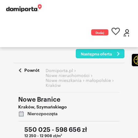
Dodaj
ogłoszenie
Następna oferta
Powrót
›
Domiporta.pl
›
Nowe nieruchomości
›
›
Nowe mieszkania
małopolskie
Kraków
Nowe Branice
Kraków
,
Szymańskiego
Nierozpoczęta
550 025 - 598 656
zł
12 250 - 12 908 zł/m
2