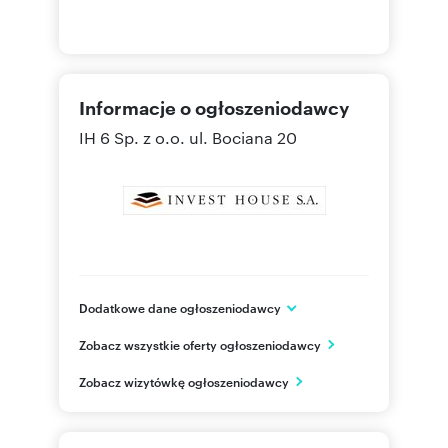
Informacje o ogłoszeniodawcy
IH 6 Sp. z o.o.
ul. Bociana 20
Dodatkowe dane ogłoszeniodawcy
IH 6 Sp. z o.o.
Zobacz wszystkie oferty ogłoszeniodawcy
ul. Bociana 20
Kraków
Zobacz wizytówkę ogłoszeniodawcy
małopolskie
12 416
Pokaż telefon