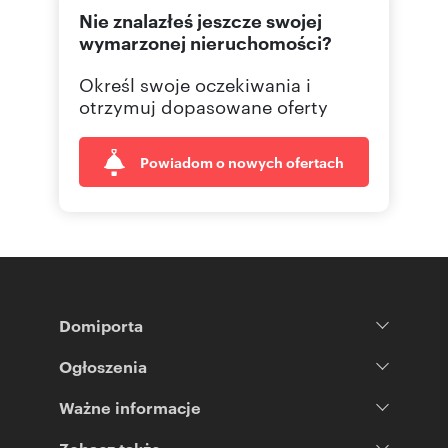
Nie znalazłeś jeszcze swojej
509 24
Pokaż telefon
wymarzonej nieruchomości?
Określ swoje oczekiwania i
otrzymuj dopasowane oferty
Powiadom o nowych ofertach
Domiporta
Ogłoszenia
Ważne informacje