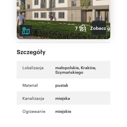
7
Zobacz galerię
Szczegóły
Lokalizacja
małopolskie
,
Kraków
,
Szymańskiego
Materiał
pustak
Kanalizacja
miejska
Ogrzewanie
miejskie