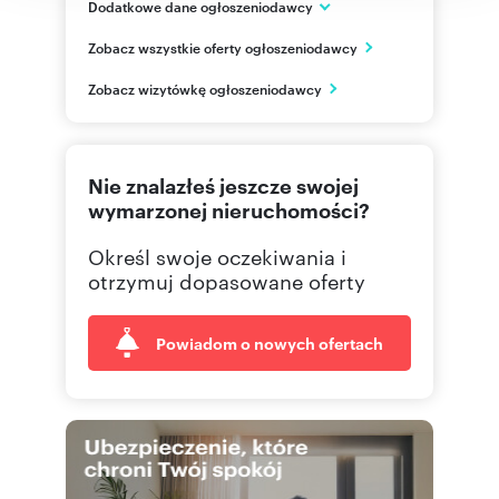
Dodatkowe dane ogłoszeniodawcy
Marszałkowska 85 lok 91
Zobacz wszystkie oferty ogłoszeniodawcy
Warszawa
mazowieckie
PL
Zobacz wizytówkę ogłoszeniodawcy
535 00
Pokaż telefon
Nie znalazłeś jeszcze swojej
wymarzonej nieruchomości?
Określ swoje oczekiwania i
otrzymuj dopasowane oferty
Powiadom o nowych ofertach