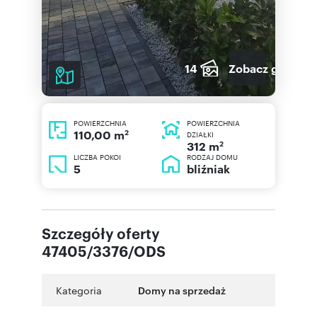
14
Zobacz galerię
POWIERZCHNIA
POWIERZCHNIA
2
110,00 m
DZIAŁKI
2
312 m
LICZBA POKOI
RODZAJ DOMU
5
bliźniak
Szczegóły oferty
47405/3376/ODS
Kategoria
Domy na sprzedaż