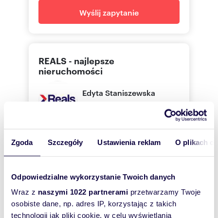
Wyślij zapytanie
REALS - najlepsze
nieruchomości
Edyta
Staniszewska
REALS - najlepsze nieruchomości
733 99
Pokaż telefon
Zgoda
Szczegóły
Ustawienia reklam
O plikach c
Odpowiedzialne wykorzystanie Twoich danych
Zostaw telefon, oddzwonimy
Wraz z
naszymi 1022 partnerami
przetwarzamy Twoje
bezpłatnie
osobiste dane, np. adres IP, korzystając z takich
technologii jak pliki cookie, w celu wyświetlania