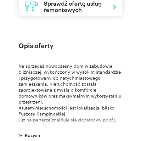
Sprawdź ofertę usług
remontowych
Opis oferty
Na sprzedaż nowoczesny dom w zabudowie
bliźniaczej, wykończony w wysokim standardzie
i przygotowany do natychmiastowego
zamieszkania. Nieruchomość została
zaprojektowana z myślą o komforcie
domowników oraz maksymalnym wykorzystaniu
przestrzeni.
Atutem nieruchomości jest lokalizacja, blisko
Puszczy Kampinoskiej.
Już na parterze znajduje się dodatkowy pokój,
który może pełnić funkcję sypialni, gabinetu lub
pokoju dla osoby starszej. Obok usytuowana jest
Rozwiń
łazienka z bez progowym prysznicem, co czyni