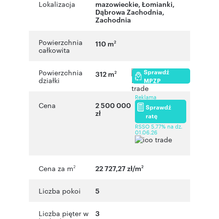
Lokalizacja
mazowieckie
,
Łomianki
,
Dąbrowa Zachodnia
,
Zachodnia
Powierzchnia
110 m
2
całkowita
Sprawdź
Powierzchnia
312 m
2
działki
MPZP
Reklama
Cena
2 500 000
Sprawdź
zł
ratę
RSSO 5,77% na dz.
01.06.26
Cena za m
22 727,27 zł/m
2
2
Liczba pokoi
5
Liczba pięter w
3