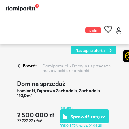
Dodaj
ogłoszenie
Następna oferta
Powrót
›
›
Domiporta.pl
Domy na sprzedaż
›
mazowieckie
Łomianki
Dom na sprzedaż
Łomianki
,
Dąbrowa Zachodnia
,
Zachodnia
-
110,0m
2
Reklama
2 500 000
zł
Sprawdź ratę >>
22 727,27 zł/m
2
RRSO 5,77% na dz. 01.06.26