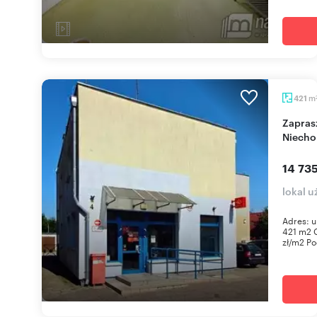
m
421
Zapraszam do wynajmu 421 m² lokalu w centrum
Niecho
14 735
lokal 
Adres: u
421 m2 G
zł/m2 Po