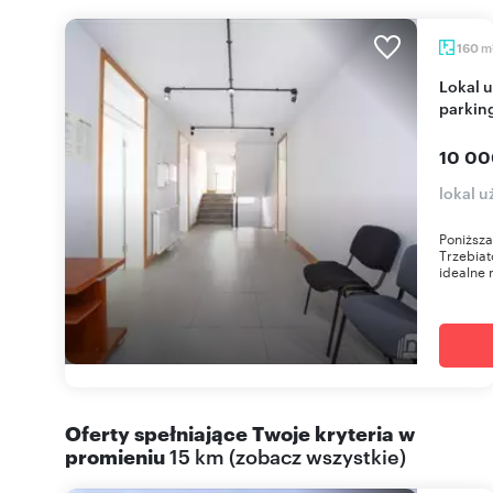
m
160
Lokal usługowy 160 m2 w centrum Trzebiatowa z
parkin
10 00
lokal 
Poniższa
Trzebiat
idealne 
Oferty spełniające Twoje kryteria w
promieniu
15 km
(
zobacz wszystkie
)