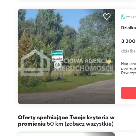
2213
Dział
3 300
działk
Nieruch
powieci
Dźwirzyn
Oferty spełniające Twoje kryteria w
promieniu
50 km
(
zobacz wszystkie
)