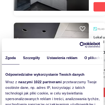
70,40
Lokal użytkowy 70,4 m2 - duża witryna i dogodny
dojazd
4 000
Zgoda
Szczegóły
Ustawienia reklam
O plikach c
lokal 
Kołobrze
70,4 m2 
Odpowiedzialne wykorzystanie Twoich danych
użytkowy
Wraz z
naszymi 1022 partnerami
przetwarzamy Twoje
osobiste dane, np. adres IP, korzystając z takich
technologii jak pliki cookie, w celu wyświetlania
spersonalizowanych reklam i treści, analizowania tychże,
wychodzenia naprzeciw oczekiwaniom użytkowników i