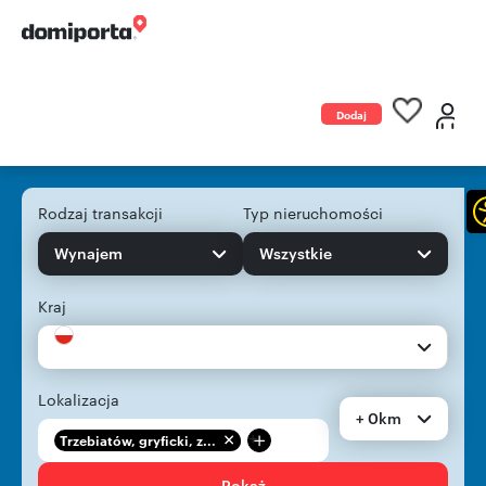
Dodaj
ogłoszenie
Rodzaj transakcji
Typ nieruchomości
Wynajem
Wszystkie
Kraj
Lokalizacja
+ 0km
+
Trzebiatów, gryficki, z...
Pokaż