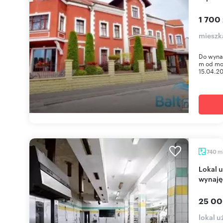
1 700 
mieszk
Do wyna
m od mor
15.04.20
m
740
Lokal użytkowy 740 m2 z halą i mieszkaniem do
wynaję
25 00
lokal 