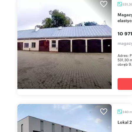
531,3
Magazyn na wynajem 531 m² w Świdwinie -
elasty
10 971
magazyn
Adres: P
531,30 m
obręb 9,
240
Lokal