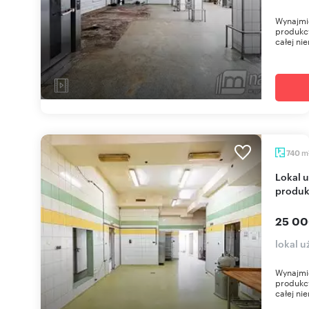
Wynajmie
produkcy
całej ni
m
740
Lokal użytkowy 740 m² w Niechorzu - hala
produk
25 00
lokal 
Wynajmie
produkcy
całej ni