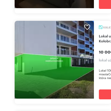
108,8
Lokal użytkowy 108 m² z ogródkiem w West Park
Kołobr
10 00
lokal 
Lokal 10
miastaCe
która nie