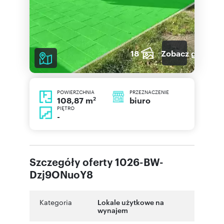
18
Zobacz galerię
POWIERZCHNIA
PRZEZNACZENIE
2
biuro
108,87 m
PIĘTRO
-
Szczegóły oferty 1026-BW-
Dzj9ONuoY8
Kategoria
Lokale użytkowe na
wynajem