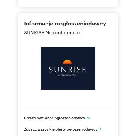
Informacje o ogłoszeniodawcy
SUNRISE Nieruchomości
Dodatkowe dane ogłoszeniodawcy
ul. Ratuszowa 12/4B lok 1
Zobacz wszystkie oferty ogłoszeniodawcy
Kołobrzeg
zachodniopomorskie