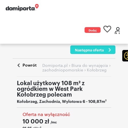
Dodaj
ogłoszenie
Następna oferta
Powrót
›
›
Domiporta.pl
Biura do wynajęcia
›
zachodniopomorskie
Kołobrzeg
Lokal użytkowy 108 m² z
ogródkiem w West Park
Kołobrzeg polecam
Kołobrzeg
,
Zachodnia
,
Wylotowa 6
- 108,87m
2
Oferta na wyłączność
10 000
zł
/mc
91,85 zł/m
2