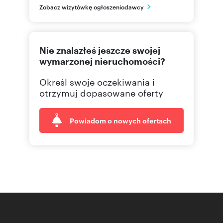
PL
Zobacz wizytówkę ogłoszeniodawcy
662 00
Pokaż telefon
Nie znalazłeś jeszcze swojej
wymarzonej nieruchomości?
Określ swoje oczekiwania i
otrzymuj dopasowane oferty
Powiadom o nowych ofertach