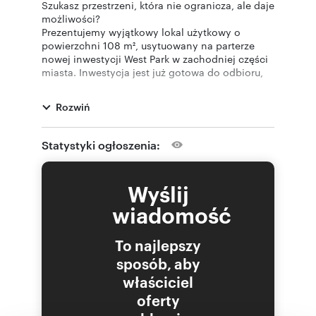
Szukasz przestrzeni, która nie ogranicza, ale daje
możliwości?
Prezentujemy wyjątkowy lokal użytkowy o
powierzchni 108 m², usytuowany na parterze
nowej inwestycji West Park w zachodniej części
miasta. Inwestycja jest już gotowa do odbioru,
dzięki czemu możesz od razu rozpocząć swoją
działalność bez czekania na zakończenie
Rozwiń
budowy.
To miejsce, które dzięki swojemu standardowi i
Statystyki ogłoszenia:
udogodnieniom może stać się restauracją,
kawiarnią, eleganckim biurem, gabinetem
usługowym lub showroomem – wybór należy do
Wyślij
Ciebie.
wiadomość
Atuty lokalu, które dają Ci przewagę:
Doskonała baza dla gastronomii – lokal został
To najlepszy
przystosowany pod działalność kulinarną,
wyposażony w wentylację hybrydową i
sposób, aby
separator tłuszczów przy kanalizacji.
właściciel
Ogródek 28 m² – prywatna przestrzeń na
oferty
świeżym powietrzu, idealna na ogródek
restauracyjny, strefę relaksu czy kameralne