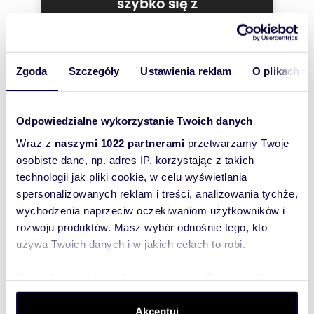
szybko się z
spotkania biznesowe.
Tobą
Uniwersalny charakter – przestrzeń, która
skontaktował!
sprawdzi się jako restauracja, kawiarnia, biuro,
gabinet usługowy czy showroom.
Duże witryny – świetna ekspozycja i naturalne
Zgoda
Szczegóły
Ustawienia reklam
O plikach c
światło, które dodają wnętrzu prestiżu i
przyjaznej atmosfery.
Nowoczesna architektura – West Park to
inwestycja łącząca atrakcyjny design,
Odpowiedzialne wykorzystanie Twoich danych
funkcjonalność i prestiżową lokalizację.
Wraz z
naszymi 1022 partnerami
przetwarzamy Twoje
Dlaczego tu warto prowadzić biznes?
osobiste dane, np. adres IP, korzystając z takich
Gastronomia: klimatyczna restauracja, kawiarnia
technologii jak pliki cookie, w celu wyświetlania
lub bistro z ogródkiem – miejsce, które
spersonalizowanych reklam i treści, analizowania tychże,
przyciągnie klientów.
Biuro: nowoczesna i reprezentacyjna siedziba
wychodzenia naprzeciw oczekiwaniom użytkowników i
firmy w prestiżowej inwestycji.
rozwoju produktów. Masz wybór odnośnie tego, kto
Usługi: gabinety, studio fitness, showroom –
używa Twoich danych i w jakich celach to robi.
elastyczna przestrzeń dopasowana do Twoich
potrzeb.
Dowiedz się więcej odnośnie tego, jak Twoje osobiste
Warunki najmu:
dane są przetwarzane oraz ustaw własne preferencje w
Interesują mnie
czynsz: 10 000 zł netto/miesiąc + 23% VAT
podobne oferty
sekcji szczegółów
. W Deklaracji plików cookie możesz
Akceptuj