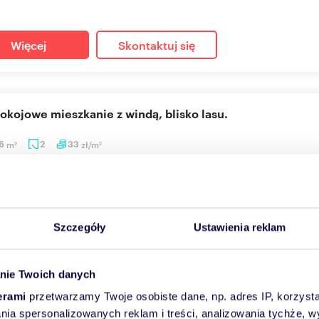
Więcej
Skontaktuj się
okojowe mieszkanie z windą, blisko lasu.
26
m
2
33
zł/m
2
2
 zł
+ czynsz: 700 zł
/mc
anie Police, Kardynała Stefana Wyszyńskiego
ajęcia dwupokojowe mieszkanie o powierzchni 45,26 m², usytuowa
Szczegóły
Ustawienia reklam
s...
nie Twoich danych
Więcej
Skontaktuj się
erami
przetwarzamy Twoje osobiste dane, np. adres IP, korzystaj
lania spersonalizowanych reklam i treści, analizowania tychże,