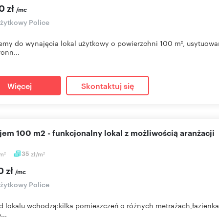
0 zł
/mc
użytkowy Police
emy do wynajęcia lokal użytkowy o powierzchni 100 m², usytuowa
ronn...
Więcej
Skontaktuj się
ajem 100 m2 - funkcjonalny lokal z możliwością aranżacji
m
35
zł/m
2
2
0 zł
/mc
użytkowy Police
d lokalu wchodzą:kilka pomieszczeń o różnych metrażach,łazienka
...