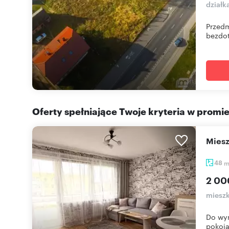
działk
Przedm
bezdot
Oferty spełniające Twoje kryteria w promi
Mie
48
2 00
mieszk
Do wyn
pokoja