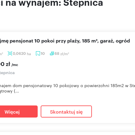
i na wynajem: Stepnica
ajmę pensjonat 10 pokoi przy plaży, 185 m², garaż, ogród
m
0,0620
ha
10
68
zł/m
2
2
00 zł
/mc
tepnica
ajem dom pensjonatowy 10 pokojowy o powierzchni 185m2 w Step
trowy (...
Więcej
Skontaktuj się