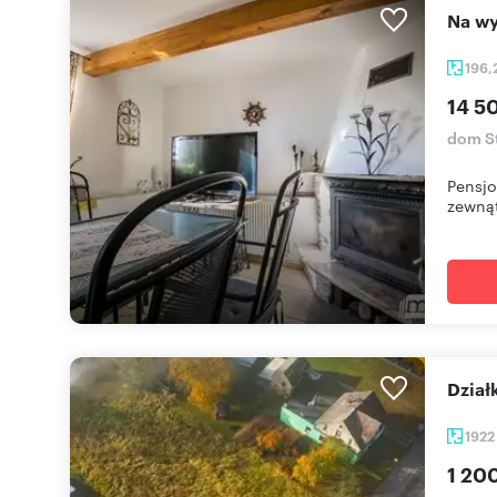
Na w
196
14 5
dom S
Pensjo
zewnąt
Dzi
192
1 200