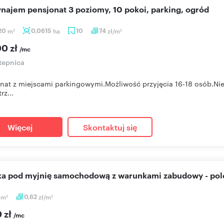
ynajem pensjonat 3 poziomy, 10 pokoi, parking, ogród
,20
m
0,0615
ha
10
74
zł/m
2
2
00 zł
/mc
tepnica
nat z miejscami parkingowymi.Możliwość przyjęcia 16-18 osób.Ni
rz...
Więcej
Skontaktuj się
ałka pod myjnię samochodową z warunkami zabudowy - po
2
m
0,62
zł/m
2
2
 zł
/mc