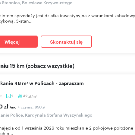
a Stepnica, Bolesława Krzywoustego
iotem sprzedaży jest działka inwestycyjna z warunkami zabudo
ykową, 3-stan...
Więcej
Skontaktuj się
eniu
15 km
(
zobacz wszystkie
)
szkanie 48 m² w Policach - zapraszam
m
2
42
zł/m
2
2
0 zł
+ czynsz: 850 zł
/mc
anie Police, Kardynała Stefana Wyszyńskiego
ajęcia od 1 września 2026 roku mieszkanie 2 pokojowe położone n
ch n...