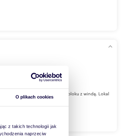
ne na 3. piętrze w 8-piętrowym bloku z windą. Lokal
O plikach cookies
ąc z takich technologii jak
 wychodzenia naprzeciw