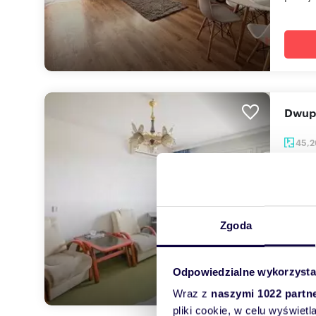
Dwup
45,
1 500
mieszk
Do wyn
Zgoda
składa 
Odpowiedzialne wykorzysta
Wraz z
naszymi 1022 partn
pliki cookie, w celu wyświet