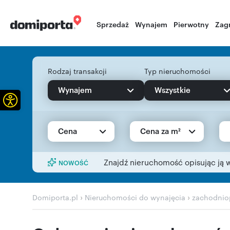
Sprzedaż
Wynajem
Pierwotny
Zag
Rodzaj transakcji
Typ nieruchomości
Wynajem
Wszystkie
Otwórz pasek narzędzi
Cena
Cena za m²
Znajdź nieruchomość opisując ją 
NOWOŚĆ
›
›
Domiporta.pl
Nieruchomości do wynajęcia
zachodnio