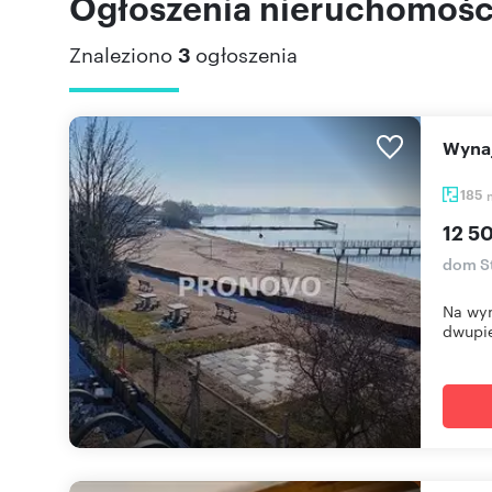
Ogłoszenia nieruchomośc
Znaleziono
3
ogłoszenia
Wyn
185
12 5
dom S
Na wyn
dwupię