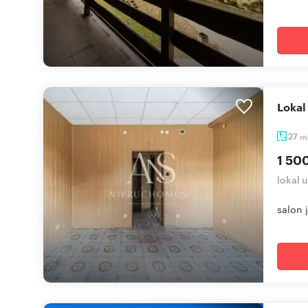
Loka
27
m
1 500
lokal 
salon 