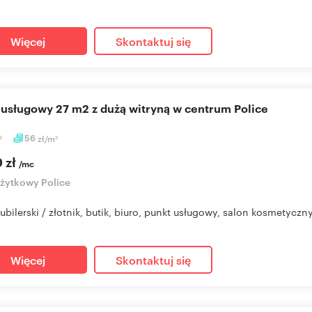
Więcej
Skontaktuj się
l usługowy 27 m2 z dużą witryną w centrum Police
56
zł/m
2
2
 zł
/mc
użytkowy Police
jubilerski / złotnik, butik, biuro, punkt usługowy, salon kosmetyczny 
Więcej
Skontaktuj się