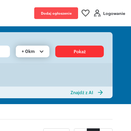
Logowanie
Dodaj ogłoszenie
+ 0km
Pokaż
Znajdź z AI