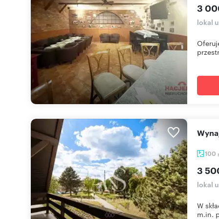
3 00
lokal 
Oferuj
przest
Wyn
100
3 50
lokal 
W skła
m.in. p