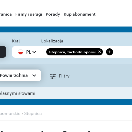
ranica
Firmy i usługi
Porady
Kup abonament
Kraj
Lokalizacja
+
PL
Stepnica, zachodniopomo...
Powierzchnia
Filtry
własnymi słowami
›
pomorskie
Stepnica