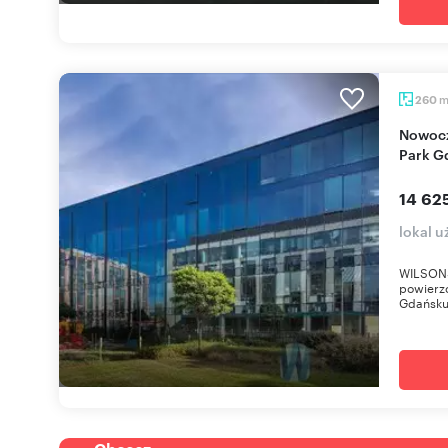
260
Nowoczesne biuro 260 m² w Arkońska Business
Park G
14 62
lokal 
WILSON
powierz
Gdańsku