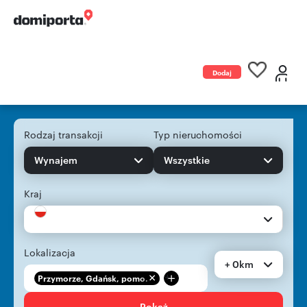
Dodaj
ogłoszenie
Rodzaj transakcji
Typ nieruchomości
Wynajem
Wszystkie
Kraj
Lokalizacja
+ 0km
+
Przymorze, Gdańsk, pomo...
Pokaż