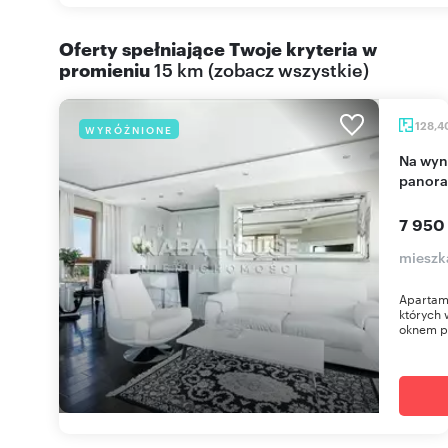
Oferty spełniające Twoje kryteria w
promieniu
15 km
(
zobacz wszystkie
)
128,4
WYRÓŻNIONE
Na wynajem przestronny 128 m² apartament z
panor
7 950
mieszk
Apartame
których 
oknem p