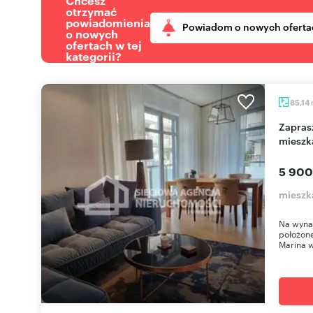
Chcesz
otrzymać
powiadomienia
Powiadom o nowych oferta
o nowych
ofertach w tej
kategorii?
85,14
Zapraszam do wynajęcia 3-pokojowego
mieszk
5 900
mieszk
Na wyna
położone
Marina w