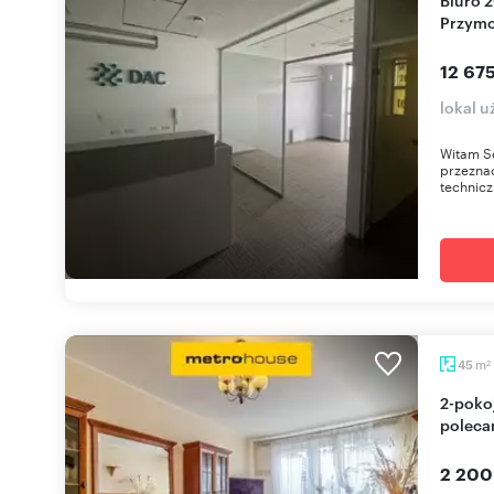
Przymo
12 675
lokal 
Witam S
przezna
technicz
m
45
2
2-pokojowe mieszkanie z balkonem i zielenią -
poleca
2 200