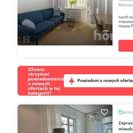
Rzeczy
homfi m
mieszkan
miasta.P
Chcesz
otrzymać
powiadomienia
Powiadom o nowych oferta
o nowych
ofertach w tej
kategorii?
85,14
Zapraszam do wynajęcia 3-pokojowego
mieszk