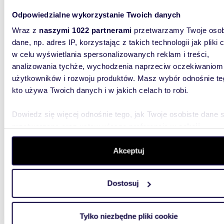
Odpowiedzialne wykorzystanie Twoich danych
Wraz z
naszymi 1022 partnerami
przetwarzamy Twoje osob
m
94
2
dane, np. adres IP, korzystając z takich technologii jak pliki 
Wynajmę luksusowe 4-pokojowe mieszkanie z
w celu wyświetlania spersonalizowanych reklam i treści,
widoki
analizowania tychże, wychodzenia naprzeciw oczekiwaniom
użytkowników i rozwoju produktów. Masz wybór odnośnie te
8 500
kto używa Twoich danych i w jakich celach to robi.
mieszk
Jagiell
Dowiedz się więcej odnośnie tego, jak Twoje osobiste dane 
przetwarzane oraz ustaw własne preferencje w
sekcji
Posiada
pokojow
szczegółów
. W Deklaracji plików cookie możesz zmienić lu
najnowsz
wycofać swoją zgodę w dowolnej chwili.
Akceptuj
Wykorzystujemy pliki cookie do spersonalizowania treści i r
Dostosuj
aby oferować funkcje społecznościowe i analizować ruch w 
witrynie. Informacje o tym, jak korzystasz z naszej witryny,
udostępniamy partnerom społecznościowym, reklamowym i
Tylko niezbędne pliki cookie
analitycznym. Partnerzy mogą połączyć te informacje z inn
m
28
2