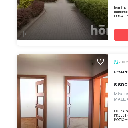
homfi p
cenionej
LOKALIZ
200
Przes
5 500
lokal 
MAŁE,
OD ZARA
PRZEST
POZIOMO