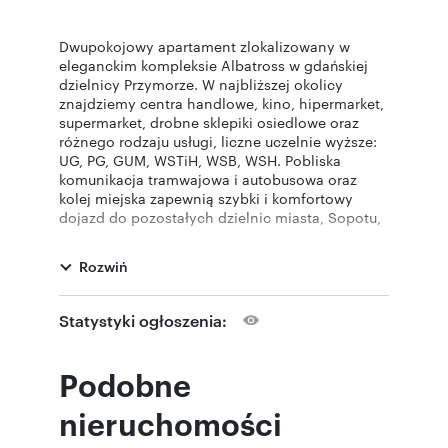
Dwupokojowy apartament zlokalizowany w
eleganckim kompleksie Albatross w gdańskiej
dzielnicy Przymorze. W najbliższej okolicy
znajdziemy centra handlowe, kino, hipermarket,
supermarket, drobne sklepiki osiedlowe oraz
różnego rodzaju usługi, liczne uczelnie wyższe:
UG, PG, GUM, WSTiH, WSB, WSH. Pobliska
komunikacja tramwajowa i autobusowa oraz
kolej miejska zapewnią szybki i komfortowy
dojazd do pozostałych dzielnic miasta, Sopotu,
Gdyni oraz większości trójmiejskich uczelni.
Osiedle znajduje się w odległości 3 km od plaży
Rozwiń
i molo w Brzeźnie, do której dojazd rowerem po
wyznaczonych trasach rowerowych zajmuje 12
minut.
Statystyki ogłoszenia:
Apartament posiada jasną i umeblowaną
kuchnię oraz część jadalnianą, przedpokój, dużą
łazienkę z WC oraz balkon. Pokoje zostały
Podobne
przygotowane w taki sposób, aby zapewnić
mieszkańcom maksimum komfortu w trakcie
nieruchomości
wypoczynku czy nauki. Pomieszczenia posiadają
liczne zabudowy "na wymiar" oferujące