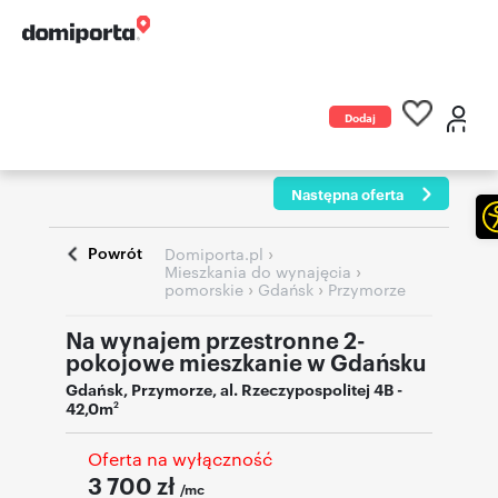
Dodaj
ogłoszenie
Następna oferta
Powrót
›
Domiporta.pl
›
Mieszkania do wynajęcia
›
›
pomorskie
Gdańsk
Przymorze
Na wynajem przestronne 2-
pokojowe mieszkanie w Gdańsku
Gdańsk
,
Przymorze
,
al. Rzeczypospolitej 4B
-
42,0m
2
Oferta na wyłączność
3 700
zł
/mc