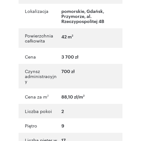
Lokalizacja
pomorskie
,
Gdańsk
,
Przymorze
,
al.
Rzeczypospolitej 4B
Powierzchnia
42 m
2
całkowita
Cena
3 700 zł
Czynsz
700 zł
administracyjn
y
Cena za m
88,10 zł/m
2
2
Liczba pokoi
2
Piętro
9
Liczba pięter w
17