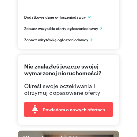
Dodatkowe dane ogłoszeniodawcy
Tytusa Chałubińskiego 7B/18
Zobacz wszystkie oferty ogłoszeniodawcy
Gdańsk
pomorskie
PL
Zobacz wizytówkę ogłoszeniodawcy
785 93
Pokaż telefon
Nie znalazłeś jeszcze swojej
wymarzonej nieruchomości?
Określ swoje oczekiwania i
otrzymuj dopasowane oferty
Powiadom o nowych ofertach