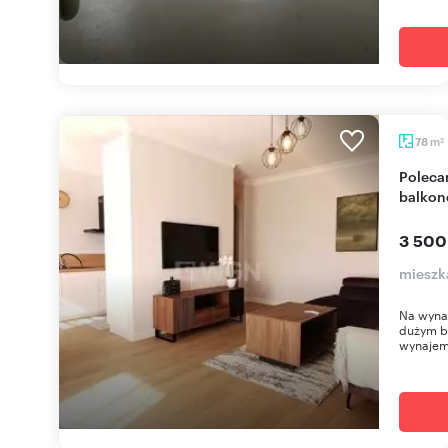
m
78
2
Polecam luksusowy 78 m² apartament z
balkon
3 500
mieszk
Na wyna
dużym b
wynajem 