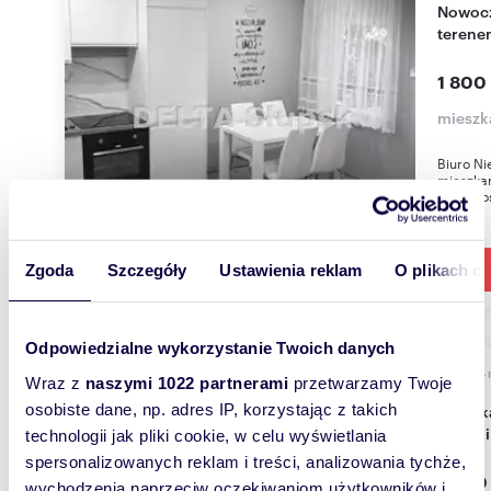
Nowoczesne 32 m² w Kobylnicy (z zielonym
terene
1 800
mieszk
Biuro N
mieszka
możliwoś
Zgoda
Szczegóły
Ustawienia reklam
O plikach c
Odpowiedzialne wykorzystanie Twoich danych
26,74
Wraz z
naszymi 1022 partnerami
przetwarzamy Twoje
osobiste dane, np. adres IP, korzystając z takich
Mieszkanie 26,74 m² z balkonem w Słupsku -
blisko 
technologii jak pliki cookie, w celu wyświetlania
spersonalizowanych reklam i treści, analizowania tychże,
1 400
wychodzenia naprzeciw oczekiwaniom użytkowników i