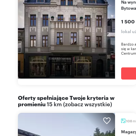
Na wynajem atrakcyjny lokal 39 m² w centrum
Bytow
1 500
lokal 
Bardzo a
się w ka
Centrum"
Oferty spełniające Twoje kryteria w
promieniu
15 km
(
zobacz wszystkie
)
m
108
maga