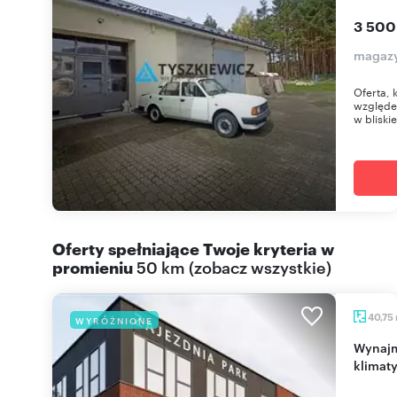
3 500
magazy
Oferta, 
względe
w bliskie
Oferty spełniające Twoje kryteria w
promieniu
50 km
(
zobacz wszystkie
)
40,75
WYRÓŻNIONE
Wynajmę nowoczesny lokal 38 m² z witrynami i
klimat