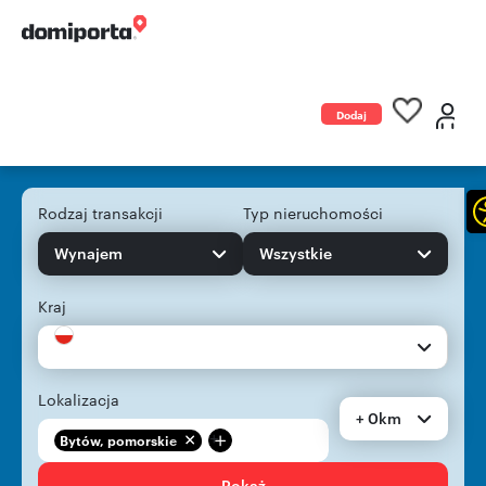
Dodaj
ogłoszenie
Rodzaj transakcji
Typ nieruchomości
Wynajem
Wszystkie
Kraj
Lokalizacja
+ 0km
+
Bytów, pomorskie
Pokaż