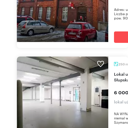
Adres: u
Liczba p
pow. 90
250
Lokal usługowo-handlowy 261 m² w centrum
Słupsk
6 000
lokal 
NA WYN
niemal w
Szymanow