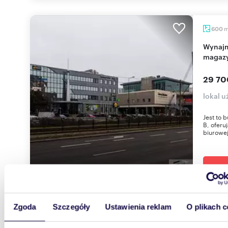
600
Wynajmę nowoczesny obiekt biurowo-
magazy
29 70
lokal 
Jest to
B, oferu
biurowej
Zgoda
Szczegóły
Ustawienia reklam
O plikach c
1705