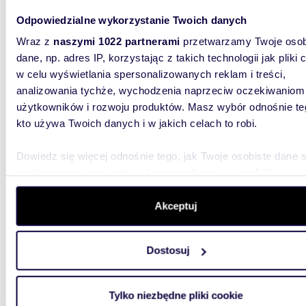
Nowoczesny biurowiec 1705 m² z parkingiem i
udogod
Odpowiedzialne wykorzystanie Twoich danych
Wraz z
naszymi 1022 partnerami
przetwarzamy Twoje osob
111 25
dane, np. adres IP, korzystając z takich technologii jak pliki 
lokal 
w celu wyświetlania spersonalizowanych reklam i treści,
analizowania tychże, wychodzenia naprzeciw oczekiwaniom
Nowocze
użytkowników i rozwoju produktów. Masz wybór odnośnie te
powierzc
biznesow
kto używa Twoich danych i w jakich celach to robi.
Dowiedz się więcej odnośnie tego, jak Twoje osobiste dane 
przetwarzane oraz ustaw własne preferencje w
sekcji
szczegółów
. W Deklaracji plików cookie możesz zmienić lu
wycofać swoją zgodę w dowolnej chwili.
Akceptuj
m
470
Wykorzystujemy pliki cookie do spersonalizowania treści i r
Dostosuj
Nowoczesny lokal biurowy 470 m² z parkingiem i
aby oferować funkcje społecznościowe i analizować ruch w 
udogod
witrynie. Informacje o tym, jak korzystasz z naszej witryny,
udostępniamy partnerom społecznościowym, reklamowym i
Tylko niezbędne pliki cookie
25 38
analitycznym. Partnerzy mogą połączyć te informacje z inn