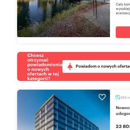
Cały kom
wysokiej
aranżacj
Chcesz
otrzymać
powiadomienia
Powiadom o nowych oferta
o nowych
ofertach w tej
kategorii?
m
355
Nowoczesny biurowiec 355 m² z parkingiem i
udogod
23 80