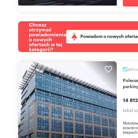
Chcesz
otrzymać
powiadomienia
Powiadom o nowych oferta
o nowych
ofertach w tej
kategorii?
m
227
Polecam nowoczesny lokal biurowy 227 m² z
parkin
14 812
lokal 
Mokotów
powierz
etapach 