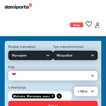
Dodaj
ogłoszenie
Rodzaj transakcji
Typ nieruchomości
Wynajem
Wszystkie
Kraj
Lokalizacja
+ 0km
+
Wołoska, Warszawa, mazo...
Pokaż