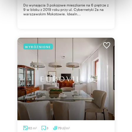
Do wynajęcia 3 pokojowe mieszkanie na 6 piętrze z
otrzymanymi od Ciebie lub uzyskanymi podczas
9 w bloku z 2019 roku przy ul. Cybernetyki 2a na
korzystania z ich usług.
warszawskim Mokotowie. Idealn...
WYRÓŻNIONE
m
zł/m
82
3
79
2
2