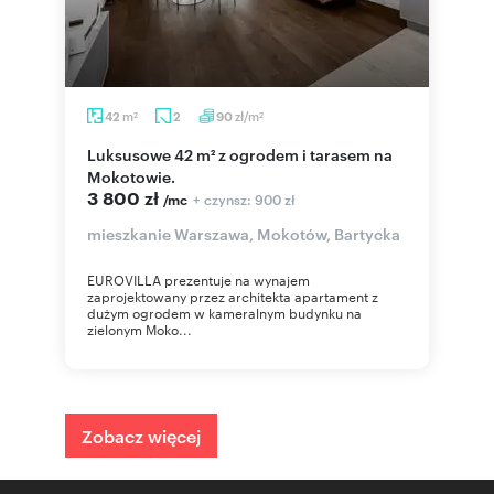
m
zł/m
42
2
90
2
2
Luksusowe 42 m² z ogrodem i tarasem na
Mokotowie.
3 800 zł
+ czynsz: 900 zł
/mc
mieszkanie Warszawa, Mokotów, Bartycka
EUROVILLA prezentuje na wynajem
zaprojektowany przez architekta apartament z
dużym ogrodem w kameralnym budynku na
zielonym Moko...
Zobacz więcej