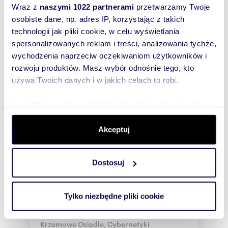
Wraz z
naszymi 1022 partnerami
przetwarzamy Twoje
osobiste dane, np. adres IP, korzystając z takich
WYRÓŻNIONE
technologii jak pliki cookie, w celu wyświetlania
spersonalizowanych reklam i treści, analizowania tychże,
wychodzenia naprzeciw oczekiwaniom użytkowników i
rozwoju produktów. Masz wybór odnośnie tego, kto
używa Twoich danych i w jakich celach to robi.
Dowiedz się więcej odnośnie tego, jak Twoje osobiste
dane są przetwarzane oraz ustaw własne preferencje w
sekcji szczegółów
. W Deklaracji plików cookie możesz
Akceptuj
zmienić lub wycofać swoją zgodę w dowolnej chwili.
m
zł/m
69,79
3
86
Dostosuj
2
2
Wykorzystujemy pliki cookie do spersonalizowania treści
Przestronne 3-pokojowe mieszkanie na
i reklam, aby oferować funkcje społecznościowe i
Mokotowie zapraszam
analizować ruch w naszej witrynie. Informacje o tym, jak
Tylko niezbędne pliki cookie
6 000 zł
+ czynsz: 1 050 zł
/mc
korzystasz z naszej witryny, udostępniamy partnerom
mieszkanie Warszawa, Mokotów,
społecznościowym, reklamowym i analitycznym.
Krzemowe Osiedle, Cybernetyki
Partnerzy mogą połączyć te informacje z innymi danymi