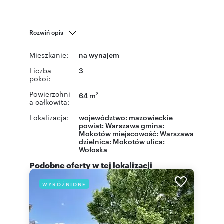
Rozwiń opis
Mieszkanie:
na wynajem
Liczba
3
pokoi:
Powierzchni
64 m
2
a całkowita:
Lokalizacja:
województwo:
mazowieckie
powiat:
Warszawa
gmina:
Mokotów
miejscowość:
Warszawa
dzielnica:
Mokotów
ulica:
Wołoska
Podobne oferty w tej lokalizacji
WYRÓŻNIONE