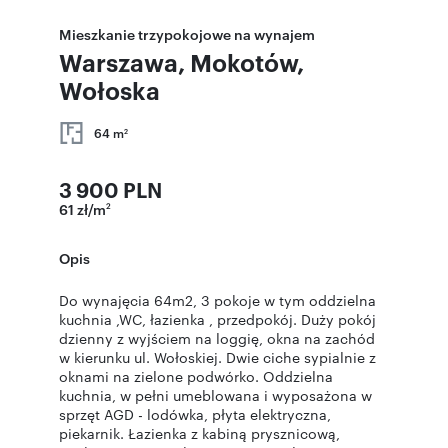
Mieszkanie trzypokojowe na wynajem
Warszawa, Mokotów,
Wołoska
64 m
2
3 900 PLN
61 zł/m
2
Opis
Do wynajęcia 64m2, 3 pokoje w tym oddzielna
kuchnia ,WC, łazienka , przedpokój. Duży pokój
dzienny z wyjściem na loggię, okna na zachód
w kierunku ul. Wołoskiej. Dwie ciche sypialnie z
oknami na zielone podwórko. Oddzielna
kuchnia, w pełni umeblowana i wyposażona w
sprzęt AGD - lodówka, płyta elektryczna,
piekarnik. Łazienka z kabiną prysznicową,