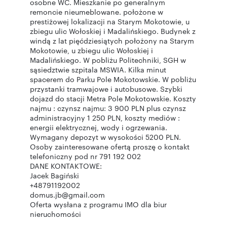
osobne WC. Mieszkanie po generalnym
remoncie nieumeblowane. położone w
prestiżowej lokalizacji na Starym Mokotowie, u
zbiegu ulic Wołoskiej i Madalińskiego. Budynek z
windą z lat pięćdziesiątych położony na Starym
Mokotowie, u zbiegu ulic Wołoskiej i
Madalińskiego. W pobliżu Politechniki, SGH w
sąsiedztwie szpitala MSWIA. Kilka minut
spacerem do Parku Pole Mokotowskie. W pobliżu
przystanki tramwajowe i autobusowe. Szybki
dojazd do stacji Metra Pole Mokotowskie. Koszty
najmu : czynsz najmu: 3 900 PLN plus czynsz
administracyjny 1 250 PLN, koszty mediów :
energii elektrycznej, wody i ogrzewania.
Wymagany depozyt w wysokości 5200 PLN.
Osoby zainteresowane ofertą proszę o kontakt
telefoniczny pod nr 791 192 002
DANE KONTAKTOWE:
Jacek Bagiński
+48791192002
domus.jb@gmail.com
Oferta wysłana z programu IMO dla biur
nieruchomości