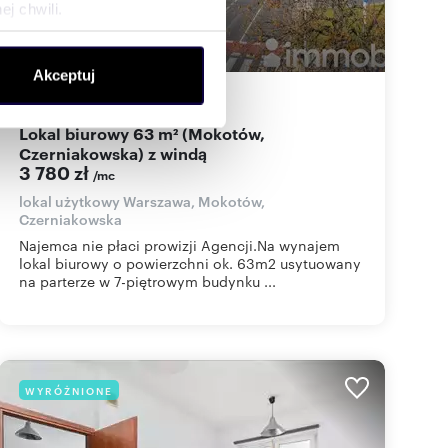
j chwili.
ołecznościowe i analizować
Akceptuj
artnerom społecznościowym,
63
m
60
zł/m
2
2
anymi od Ciebie lub
Lokal biurowy 63 m² (Mokotów,
Czerniakowska) z windą
3 780 zł
/mc
lokal użytkowy Warszawa, Mokotów,
Czerniakowska
Najemca nie płaci prowizji Agencji.Na wynajem
lokal biurowy o powierzchni ok. 63m2 usytuowany
na parterze w 7-piętrowym budynku ...
WYRÓŻNIONE