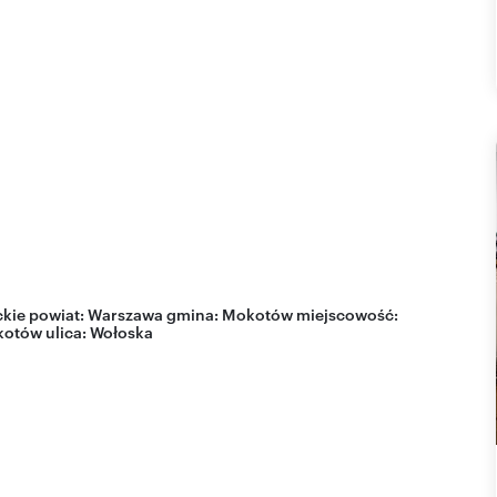
kie
powiat:
Warszawa
gmina:
Mokotów
miejscowość:
kotów
ulica:
Wołoska