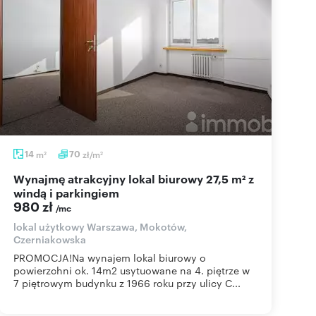
14
m
70
zł/m
2
2
Wynajmę atrakcyjny lokal biurowy 27,5 m² z
windą i parkingiem
980 zł
/mc
lokal użytkowy Warszawa, Mokotów,
Czerniakowska
PROMOCJA!Na wynajem lokal biurowy o
powierzchni ok. 14m2 usytuowane na 4. piętrze w
7 piętrowym budynku z 1966 roku przy ulicy C...