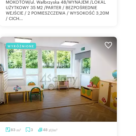
MOKOTÓW/ul. Wałbrzyska 48/WYNAJEM /LOKAL
UŻYTKOWY 35 M2 /PARTER / BEZPOŚREDNIE
WEJŚCIE / 2 POMIESZCZENIA / WYSOKOŚĆ 3,20M
/ CICH...
WYRÓŻNIONE
83
m
3
48
zł/m
2
2