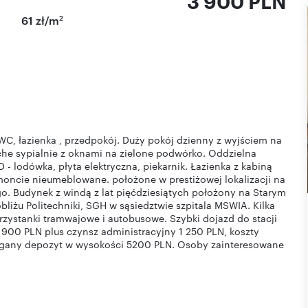
3 900 PLN
2
61 zł/m
C, łazienka , przedpokój. Duży pokój dzienny z wyjściem na
iche sypialnie z oknami na zielone podwórko. Oddzielna
 lodówka, płyta elektryczna, piekarnik. Łazienka z kabiną
oncie nieumeblowane. położone w prestiżowej lokalizacji na
go. Budynek z windą z lat pięćdziesiątych położony na Starym
bliżu Politechniki, SGH w sąsiedztwie szpitala MSWIA. Kilka
zystanki tramwajowe i autobusowe. Szybki dojazd do stacji
 900 PLN plus czynsz administracyjny 1 250 PLN, koszty
magany depozyt w wysokości 5200 PLN. Osoby zainteresowane