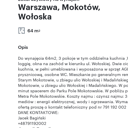
Warszawa, Mokotów,
Wołoska
64 m
2
Opis
Do wynajęcia 64m2, 3 pokoje w tym oddzielna kuchnia ,W
loggię, okna na zachód w kierunku ul. Wołoskiej. Dwie c
kuchnia, w pełni umeblowana i wyposażona w sprzęt AGD -
prysznicową, osobne WC. Mieszkanie po generalnym rem
Starym Mokotowie, u zbiegu ulic Wołoskiej i Madalińskie
Mokotowie, u zbiegu ulic Wołoskiej i Madalińskiego. W po
minut spacerem do Parku Pole Mokotowskie. W pobliżu pr
Metra Pole Mokotowskie. Koszty najmu : czynsz najmu: 3
mediów : energii elektrycznej, wody i ogrzewania. Wy
ofertą proszę o kontakt telefoniczny pod nr 791 192 002
DANE KONTAKTOWE:
Jacek Bagiński
+48791192002