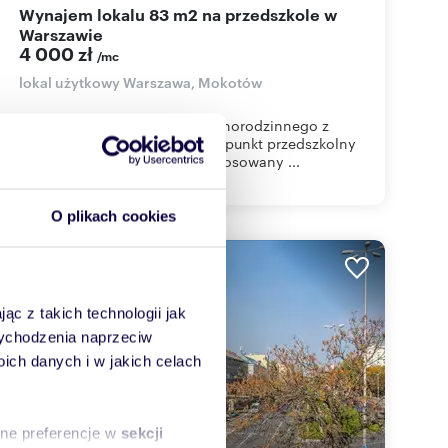
Wynajem lokalu 83 m2 na przedszkole w
Warszawie
4 000 zł
/mc
lokal użytkowy Warszawa, Mokotów
Do wynajęcia parter domu jednorodzinnego z
przeznaczeniem wyłącznie na punkt przedszkolny
max 15 dzieci. Dom jest przystosowany ...
O plikach cookies
WYRÓŻNIONE
ąc z takich technologii jak
 wychodzenia naprzeciw
ch danych i w jakich celach
sne preferencje w
sekcji