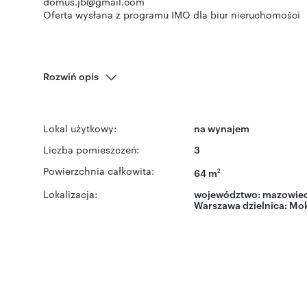
domus.jb@gmail.com
Oferta wysłana z programu IMO dla biur nieruchomości
Rozwiń opis
Lokal użytkowy:
na wynajem
Liczba pomieszczeń:
3
Powierzchnia całkowita:
64 m
2
Lokalizacja:
województwo:
mazowiec
Warszawa
dzielnica:
Mo