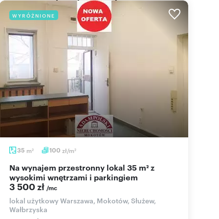
WYRÓŻNIONE
35
m
100
zł/m
2
2
Na wynajem przestronny lokal 35 m² z
wysokimi wnętrzami i parkingiem
3 500 zł
/mc
lokal użytkowy Warszawa, Mokotów, Służew,
Wałbrzyska