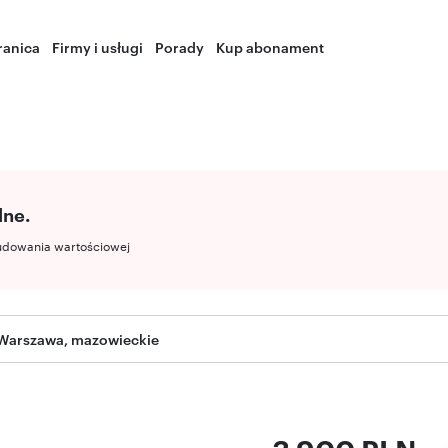
ranica
Firmy i usługi
Porady
Kup abonament
lne.
udowania wartościowej
Warszawa, mazowieckie