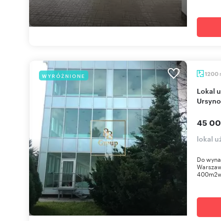
1200
WYRÓŻNIONE
Lokal usługowy 1200m2 z windą i parkingiem na
Ursyno
45 00
lokal 
Do wynaj
Warszaw
400m2wi