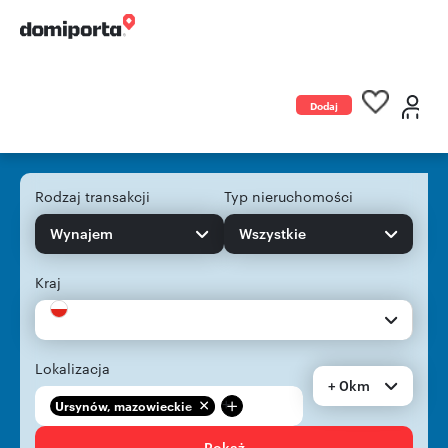
Dodaj
ogłoszenie
Rodzaj transakcji
Typ nieruchomości
Wynajem
Wszystkie
Kraj
Lokalizacja
+ 0km
+
Ursynów, mazowieckie
Pokaż