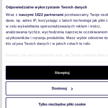
m
56
WYRÓŻNIONE
2
Odpowiedzialne wykorzystanie Twoich danych
mies
Wraz z
naszymi 1022 partnerami
przetwarzamy Twoje osob
dane, np. adres IP, korzystając z takich technologii jak pliki 
4 500
w celu wyświetlania spersonalizowanych reklam i treści,
mieszk
analizowania tychże, wychodzenia naprzeciw oczekiwaniom
Jeżews
użytkowników i rozwoju produktów. Masz wybór odnośnie te
kto używa Twoich danych i w jakich celach to robi.
OSIEDLE
położon
zlokaliz
Dowiedz się więcej odnośnie tego, jak Twoje osobiste dane 
przetwarzane oraz ustaw własne preferencje w
sekcji
szczegółów
. W Deklaracji plików cookie możesz zmienić lu
wycofać swoją zgodę w dowolnej chwili.
Akceptuj
Wykorzystujemy pliki cookie do spersonalizowania treści i r
Dostosuj
aby oferować funkcje społecznościowe i analizować ruch w 
m
34
WYRÓŻNIONE
2
witrynie. Informacje o tym, jak korzystasz z naszej witryny,
mies
udostępniamy partnerom społecznościowym, reklamowym i
Tylko niezbędne pliki cookie
analitycznym. Partnerzy mogą połączyć te informacje z inn