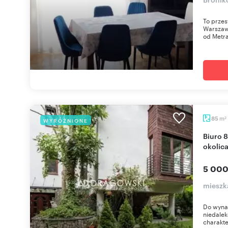
To przes
Warszaw
od Metra
m
85
WYRÓŻNIONE
2
Biuro 85 m² z tarasem, umeblowane, cicha
okolic
5 000
mieszk
Do wynaj
niedale
charakte