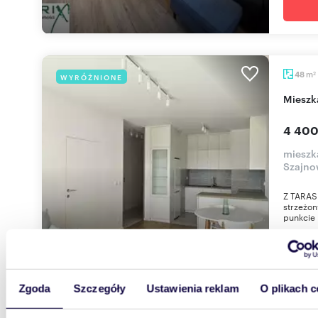
m
48
WYRÓŻNIONE
2
mies
4 400
mieszk
Szajno
Z TARAS
strzeżo
punkcie 
Zgoda
Szczegóły
Ustawienia reklam
O plikach c