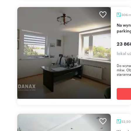
306
Na wynajem biurowiec 306 m² z magazynem,
parking
23 86
lokal 
Do wyna
mkw. Obi
staranna
52,5