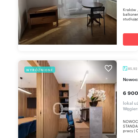
Kraków ,
balkonem
studiując
85,92
WYRÓŻNIONE
Nowoc
6 900
lokal u
Węgier
NOWOCZ
STANDAR
pracy | 