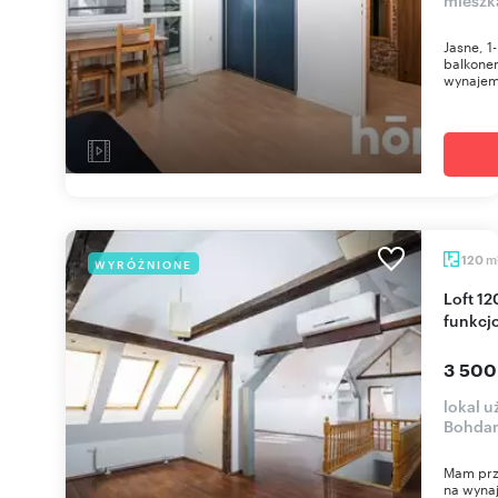
Jasne, 1
balkonem
wynajem 
m
120
WYRÓŻNIONE
Loft 120 m2 z możliwością aranżacji, klimatyczny,
funkcj
3 500
lokal u
Bohdan
Mam prz
na wynaj