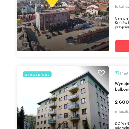
lokal 
Całe pię
Kraków ​
przyjemn
m
54
WYRÓŻNIONE
2
Wynajmę przestronne 2-pokojowe mieszkanie z
balkon
2 600
mieszk
DO WYNA
oddzieln