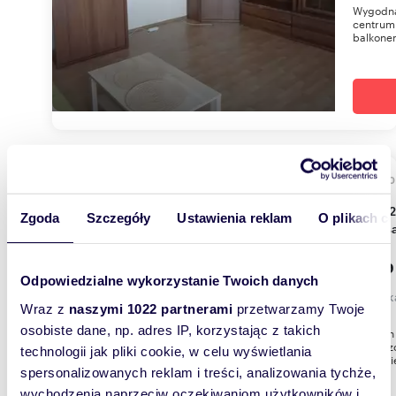
Wygodna
centrum 
balkonem
38,5
WYRÓŻNIONE
Nowe 2-pokojowe mieszkanie 38,5 m² - w pełni
Zgoda
Szczegóły
Ustawienia reklam
O plikach c
wypos
2 999
Odpowiedzialne wykorzystanie Twoich danych
mieszk
Wraz z
naszymi 1022 partnerami
przetwarzamy Twoje
osobiste dane, np. adres IP, korzystając z takich
#englis
powierzc
technologii jak pliki cookie, w celu wyświetlania
Krakowie
spersonalizowanych reklam i treści, analizowania tychże,
wychodzenia naprzeciw oczekiwaniom użytkowników i