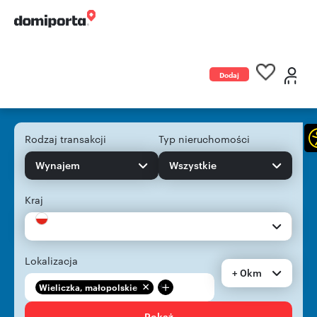
Dodaj
ogłoszenie
Rodzaj transakcji
Typ nieruchomości
Wynajem
Wszystkie
Kraj
Lokalizacja
+ 0km
+
Wieliczka, małopolskie
Pokaż