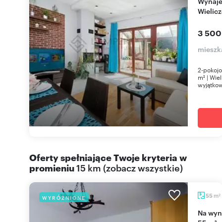
Wynajem 2 pok. z oranżerią i ogródkami w
Wielic
3 500
mieszk
2-pokojo
m² | Wi
wyjątkow
Oferty spełniające Twoje kryteria w
promieniu
15 km
(
zobacz wszystkie
)
m
55
WYRÓŻNIONE
2
Na wynajem przestronne 2-pokojowe mieszkanie