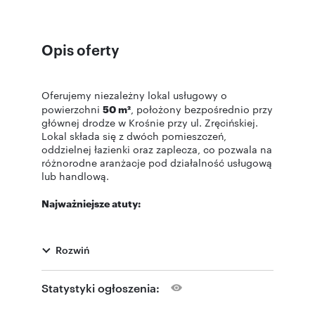
Opis oferty
Oferujemy niezależny lokal usługowy o
powierzchni
50 m²
, położony bezpośrednio przy
głównej drodze w Krośnie przy ul. Zręcińskiej.
Lokal składa się z dwóch pomieszczeń,
oddzielnej łazienki oraz zaplecza, co pozwala na
różnorodne aranżacje pod działalność usługową
lub handlową.
Najważniejsze atuty:
• Niezależne liczniki wody i prądu
• Bezpośredni dostęp z głównej ulicy,
Rozwiń
codziennie uczęszczanej przez mieszkańców i
klientów
• Lokal w stanie widocznym na zdjęciach,
Statystyki ogłoszenia:
gotowy do własnej aranżacji
• Wszechstronne możliwości prowadzenia