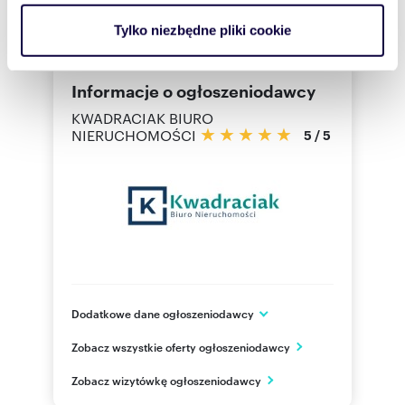
analizować ruch w naszej witrynie. Informacje o tym, jak
Tylko niezbędne pliki cookie
korzystasz z naszej witryny, udostępniamy partnerom
społecznościowym, reklamowym i analitycznym.
Partnerzy mogą połączyć te informacje z innymi danymi
Informacje o ogłoszeniodawcy
otrzymanymi od Ciebie lub uzyskanymi podczas
KWADRACIAK BIURO
korzystania z ich usług.
NIERUCHOMOŚCI
5
/
5
Dodatkowe dane ogłoszeniodawcy
ul. Henryka Sienkiewicza 13
Zobacz wszystkie oferty ogłoszeniodawcy
Krosno
podkarpackie
PL
Zobacz wizytówkę ogłoszeniodawcy