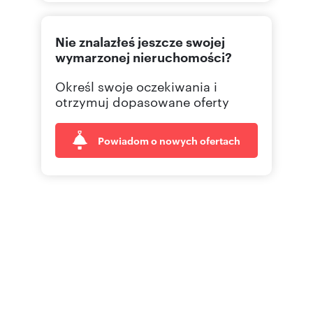
726301
Pokaż telefon
Nie znalazłeś jeszcze swojej
661463
Pokaż telefon
wymarzonej nieruchomości?
Określ swoje oczekiwania i
887 74
Pokaż telefon
otrzymuj dopasowane oferty
Powiadom o nowych ofertach