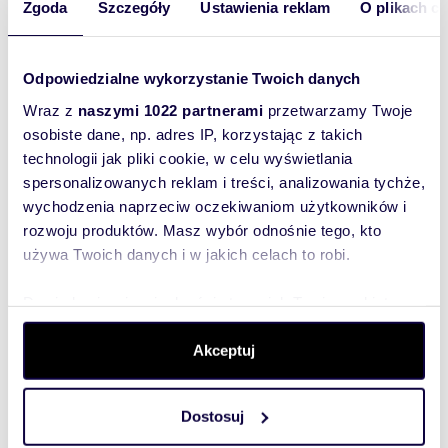
Zgoda
Szczegóły
Ustawienia reklam
O plikach c
Sylwia
Munia
KWADRACIAK BIURO NIERUCHOMOŚCI
Odpowiedzialne wykorzystanie Twoich danych
Wraz z
naszymi 1022 partnerami
przetwarzamy Twoje
726 50
osobiste dane, np. adres IP, korzystając z takich
Pokaż telefon
technologii jak pliki cookie, w celu wyświetlania
spersonalizowanych reklam i treści, analizowania tychże,
661463
Pokaż telefon
wychodzenia naprzeciw oczekiwaniom użytkowników i
rozwoju produktów. Masz wybór odnośnie tego, kto
używa Twoich danych i w jakich celach to robi.
Zostaw telefon, oddzwonimy
Dowiedz się więcej odnośnie tego, jak Twoje osobiste
bezpłatnie
dane są przetwarzane oraz ustaw własne preferencje w
sekcji szczegółów
. W Deklaracji plików cookie możesz
Akceptuj
Zatwierdź
zmienić lub wycofać swoją zgodę w dowolnej chwili.
Dostosuj
Wykorzystujemy pliki cookie do spersonalizowania treści
i reklam, aby oferować funkcje społecznościowe i