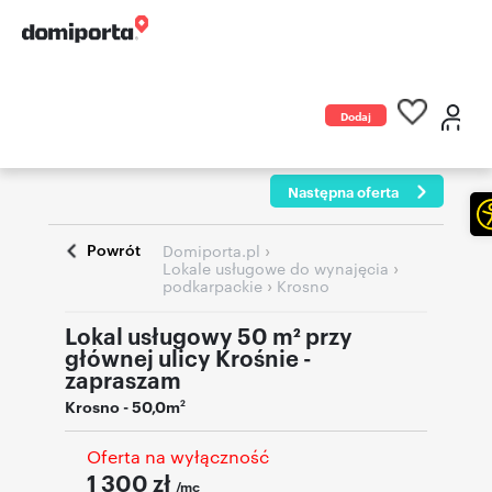
Dodaj
ogłoszenie
Następna oferta
Powrót
›
Domiporta.pl
›
Lokale usługowe do wynajęcia
›
podkarpackie
Krosno
Lokal usługowy 50 m² przy
głównej ulicy Krośnie -
zapraszam
Krosno
- 50,0m
2
Oferta na wyłączność
1 300
zł
/mc