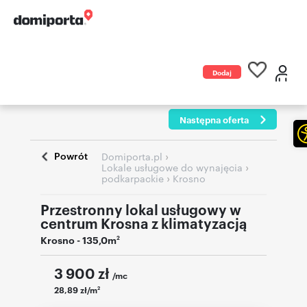
Dodaj
ogłoszenie
Następna oferta
Powrót
›
Domiporta.pl
›
Lokale usługowe do wynajęcia
›
podkarpackie
Krosno
Przestronny lokal usługowy w
centrum Krosna z klimatyzacją
Krosno
- 135,0m
2
3 900
zł
/mc
28,89 zł/m
2