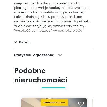
miejsce o bardzo dużym natężeniu ruchu
pieszego, co czyni je atrakcyjną lokalizacją dla
różnego rodzaju działalności gospodarczej.
Lokal składa się z kilku pomieszczeń, które
można zaaranżować według własnych potrzeb.
W obiekcie znajdują się również trzy toalety.
Wysokość pomieszczeń wynosi około 3,07
metra, co daje poczucie przestrzeni i umożliwia
różnorodne możliwości adaptacyjne.
Rozwiń
Ogrzewanie zapewnia dwufunkcyjny piec
gazowy, a w pomieszczeniach zamontowane są
grzejniki naścienne. Lokal wyposażony jest
Statystyki ogłoszenia:
także w klimatyzację, co zapewnia komfort
użytkowania przez cały rok. Budynek został
wybudowany z pustaka około 1970 roku, a jego
Podobne
elewacja jest ocieplona styropianem o grubości
10 cm.
nieruchomości
Dużym atutem nieruchomości jest duża liczba
okien, które zapewniają dobre doświetlenie
wnętrza. W pobliżu znajdują się ogólnodostępne
miejsca parkingowe, co jest dodatkowym
udogodnieniem dla klientów i pracowników.
Dzięki swojej lokalizacji oraz przestronnej