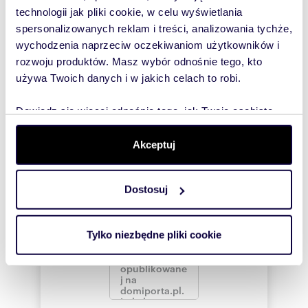
wiadomość
technologii jak pliki cookie, w celu wyświetlania
spersonalizowanych reklam i treści, analizowania tychże,
To najlepszy
wychodzenia naprzeciw oczekiwaniom użytkowników i
sposób, aby
rozwoju produktów. Masz wybór odnośnie tego, kto
właściciel
używa Twoich danych i w jakich celach to robi.
oferty
szybko się z
Dowiedz się więcej odnośnie tego, jak Twoje osobiste
Tobą
dane są przetwarzane oraz ustaw własne preferencje w
skontaktował!
sekcji szczegółów
. W Deklaracji plików cookie możesz
Akceptuj
zmienić lub wycofać swoją zgodę w dowolnej chwili.
Dostosuj
Wykorzystujemy pliki cookie do spersonalizowania treści
i reklam, aby oferować funkcje społecznościowe i
analizować ruch w naszej witrynie. Informacje o tym, jak
Tylko niezbędne pliki cookie
korzystasz z naszej witryny, udostępniamy partnerom
społecznościowym, reklamowym i analitycznym.
Partnerzy mogą połączyć te informacje z innymi danymi
otrzymanymi od Ciebie lub uzyskanymi podczas