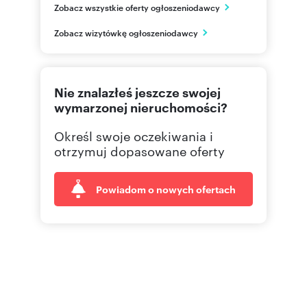
Zobacz wszystkie oferty ogłoszeniodawcy
Warszawa
mazowieckie
PL
Zobacz wizytówkę ogłoszeniodawcy
22 626
Pokaż telefon
Nie znalazłeś jeszcze swojej
wymarzonej nieruchomości?
Określ swoje oczekiwania i
otrzymuj dopasowane oferty
Powiadom o nowych ofertach