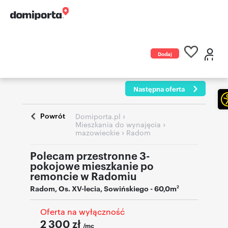
Dodaj
ogłoszenie
Następna oferta
Powrót
›
Domiporta.pl
›
Mieszkania do wynajęcia
›
mazowieckie
Radom
Polecam przestronne 3-
pokojowe mieszkanie po
remoncie w Radomiu
Radom
,
Os. XV-lecia
,
Sowińskiego
- 60,0m
2
Oferta na wyłączność
2 300
zł
/mc