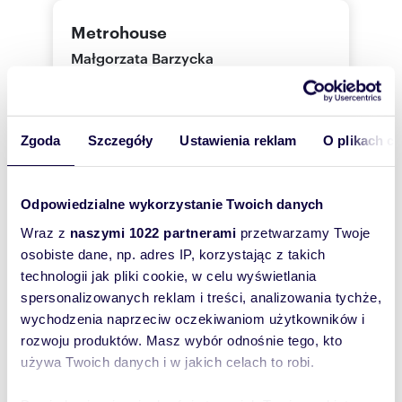
Metrohouse
Małgorzata Barzycka
Metrohouse
+48539
Pokaż telefon
Zgoda
Szczegóły
Ustawienia reklam
O plikach c
Odpowiedzialne wykorzystanie Twoich danych
Zostaw telefon, oddzwonimy
bezpłatnie
Wraz z
naszymi 1022 partnerami
przetwarzamy Twoje
osobiste dane, np. adres IP, korzystając z takich
Zatwierdź
technologii jak pliki cookie, w celu wyświetlania
spersonalizowanych reklam i treści, analizowania tychże,
wychodzenia naprzeciw oczekiwaniom użytkowników i
rozwoju produktów. Masz wybór odnośnie tego, kto
używa Twoich danych i w jakich celach to robi.