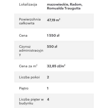
Lokalizacja
mazowieckie
,
Radom
,
Romualda Traugutta
Powierzchnia
47,19 m
2
całkowita
Cena
1 550 zł
Czynsz
550 zł
administracyjn
y
Cena za m
32,85 zł/m
2
2
Liczba pokoi
2
Piętro
1
Liczba pięter w
4
budynku