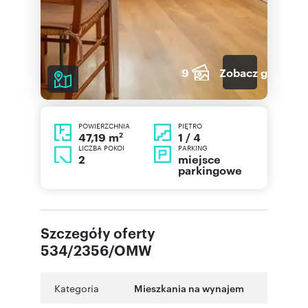
9
Zobacz galerię
POWIERZCHNIA
PIĘTRO
2
1 / 4
47,19 m
LICZBA POKOI
PARKING
2
miejsce
parkingowe
Szczegóły oferty
534/2356/OMW
Kategoria
Mieszkania na wynajem