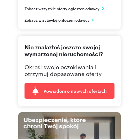
ul. Elegii 2 lok. 60
Zobacz wszystkie oferty ogłoszeniodawcy
Radom
mazowieckie
PL
Zobacz wizytówkę ogłoszeniodawcy
725 75
Pokaż telefon
Nie znalazłeś jeszcze swojej
wymarzonej nieruchomości?
Określ swoje oczekiwania i
otrzymuj dopasowane oferty
Powiadom o nowych ofertach