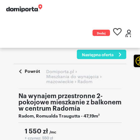
Dodaj
ogłoszenie
Następna oferta
Powrót
›
Domiporta.pl
›
Mieszkania do wynajęcia
›
mazowieckie
Radom
Na wynajem przestronne 2-
pokojowe mieszkanie z balkonem
w centrum Radomia
Radom
,
Romualda Traugutta
- 47,19m
2
1 550
zł
/mc
+ czynsz: 550 zł