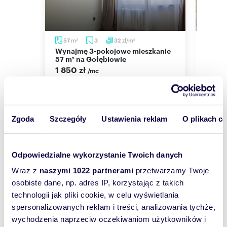
m
zł/m
m
57
3
32
51
2
2
Wynajmę 3-pokojowe mieszkanie
Nowoczesne 3-pokojowe
am
57 m² na Gołębiowie
miesz
1 850 zł
3 30
/mc
cka
mieszkanie Radom, Gołębiów I, płk. Jana
mieszk
Zientarskiego
Kazimi
Zgoda
Szczegóły
Ustawienia reklam
O plikach c
Odpowiedzialne wykorzystanie Twoich danych
Wyślij
Wraz z
naszymi 1022 partnerami
przetwarzamy Twoje
wiadomość
osobiste dane, np. adres IP, korzystając z takich
technologii jak pliki cookie, w celu wyświetlania
To najlepszy
spersonalizowanych reklam i treści, analizowania tychże,
sposób, aby
wychodzenia naprzeciw oczekiwaniom użytkowników i