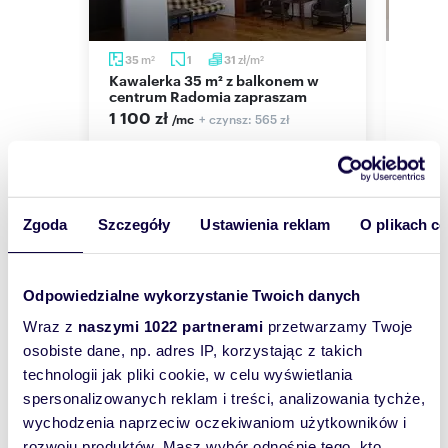
Nr licencji zawodowej: 12131
m
zł/m
35
1
31
67,9
2
2
Kawalerka 35 m² z balkonem w
Zapraszam do wynajmu
centrum Radomia zapraszam
przes
miesz
1 100 zł
ł
+ czynsz: 565 zł
/mc
2 30
cigowa
mieszkanie Radom, kard. Stefana
Wyszyńskiego
mieszk
Ostrow
Zgoda
Szczegóły
Ustawienia reklam
O plikach c
Odpowiedzialne wykorzystanie Twoich danych
Wyślij
Wraz z
naszymi 1022 partnerami
przetwarzamy Twoje
wiadomość
osobiste dane, np. adres IP, korzystając z takich
technologii jak pliki cookie, w celu wyświetlania
To najlepszy
spersonalizowanych reklam i treści, analizowania tychże,
sposób, aby
wychodzenia naprzeciw oczekiwaniom użytkowników i
właściciel
rozwoju produktów. Masz wybór odnośnie tego, kto