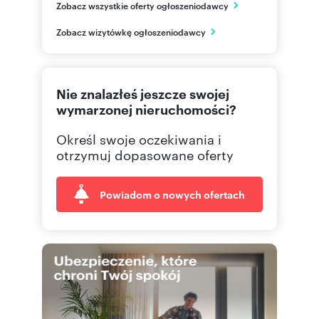
Zobacz wszystkie oferty ogłoszeniodawcy
Radom
mazowieckie
PL
Zobacz wizytówkę ogłoszeniodawcy
725 75
Pokaż telefon
Nie znalazłeś jeszcze swojej
wymarzonej nieruchomości?
Określ swoje oczekiwania i
otrzymuj dopasowane oferty
Powiadom o nowych ofertach