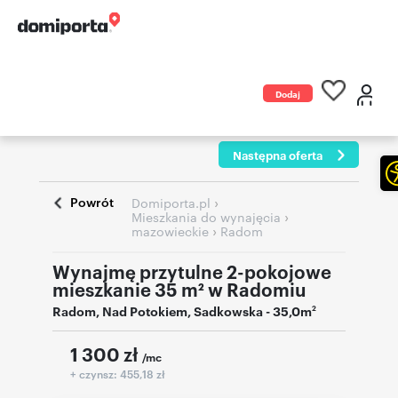
Dodaj
ogłoszenie
Następna oferta
Powrót
›
Domiporta.pl
›
Mieszkania do wynajęcia
›
mazowieckie
Radom
Wynajmę przytulne 2-pokojowe
mieszkanie 35 m² w Radomiu
Radom
,
Nad Potokiem
,
Sadkowska
- 35,0m
2
1 300
zł
/mc
+ czynsz: 455,18 zł