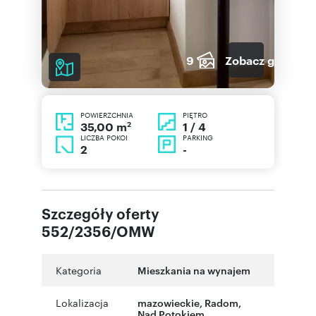
9
Zobacz galerię
POWIERZCHNIA
PIĘTRO
2
1 / 4
35,00 m
LICZBA POKOI
PARKING
2
-
Szczegóły oferty
552/2356/OMW
Kategoria
Mieszkania na wynajem
Lokalizacja
mazowieckie
,
Radom
,
Nad Potokiem
,