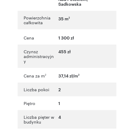
Sadkowska
Powierzchnia
35 m
2
całkowita
Cena
1 300 zł
Czynsz
455 zł
administracyjn
y
Cena za m
37,14 zł/m
2
2
Liczba pokoi
2
Piętro
1
Liczba pięter w
4
budynku