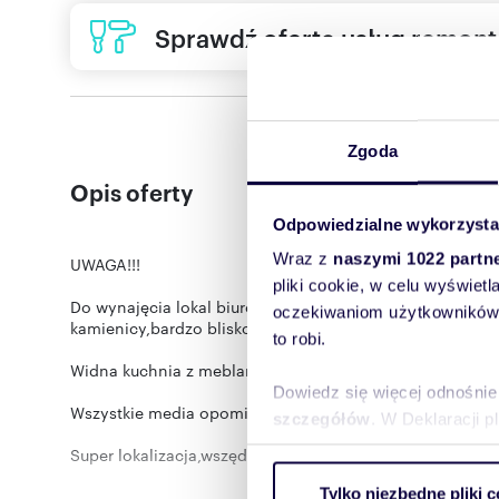
Sprawdź ofertę usług remon
Zgoda
Opis oferty
Odpowiedzialne wykorzysta
Wraz z
naszymi 1022 partn
UWAGA!!!
pliki cookie, w celu wyświet
Do wynajęcia lokal biurowy o pow.90 m2 położony w ba
oczekiwaniom użytkowników i
kamienicy,bardzo blisko centrum miasta oraz,szpitala.
to robi.
Widna kuchnia z meblami w zabudowie,oraz łazienka z ka
Dowiedz się więcej odnośnie
Wszystkie media opomiarowane. Ogrzewanie własne gazo
szczegółów
. W Deklaracji 
Super lokalizacja,wszędzie blisko,dobra komunikacja z 
Wykorzystujemy pliki cookie 
Tylko niezbędne pliki c
Cena najmu za ten lokal to 3150,0 zł/ brutto, plus opłaty 