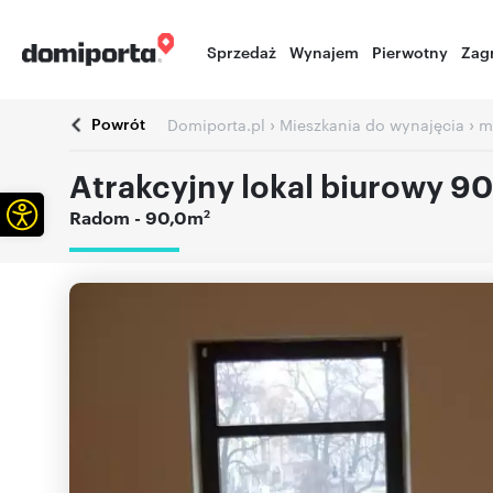
Sprzedaż
Wynajem
Pierwotny
Zag
Powrót
›
›
Domiporta.pl
Mieszkania do wynajęcia
m
Atrakcyjny lokal biurowy 
Otwórz pasek narzędzi
2
Radom
- 90,0m