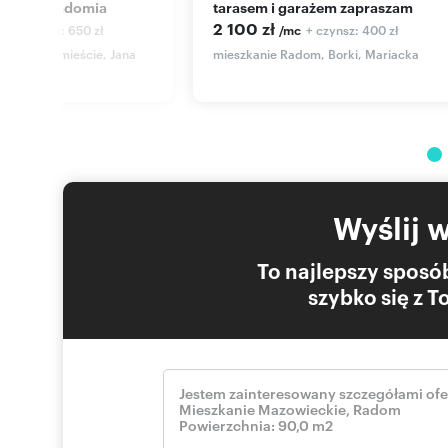
centrum Radomia
tarasem i garażem zapraszam
2 100 zł
+ czynsz: 650 zł
+ czynsz: 400 zł
c
/mc
dom, Śródmieście, Jana
mieszkanie Radom, Borki, Mariacka
Wyślij 
To najlepszy sposób
szybko się z 