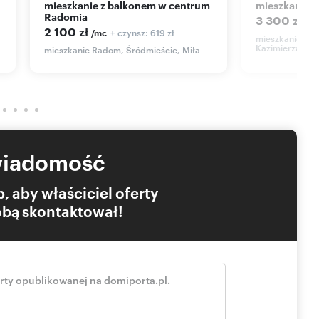
mieszkanie z balkonem w centrum
mieszkanie z
Radomia
3 300 zł
/m
2 100 zł
+ czynsz: 619 zł
/mc
mieszkanie Ra
Kazimierza Puł
mieszkanie Radom, Śródmieście, Miła
wiadomość
, aby właściciel oferty
Tobą skontaktował!