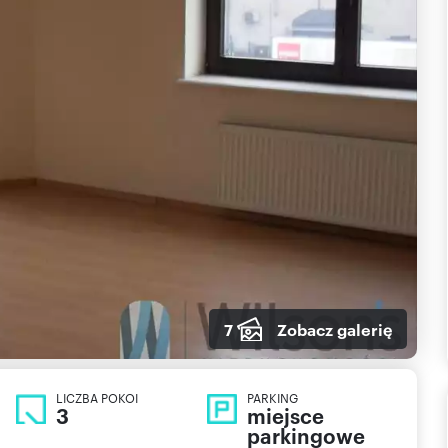
7
Zobacz galerię
LICZBA POKOI
PARKING
3
miejsce
parkingowe