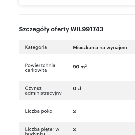
Szczegóły oferty WIL991743
Kategoria
Mieszkania na wynajem
Powierzchnia
2
90 m
całkowita
Czynsz
0 zł
administracyjny
Liczba pokoi
3
Liczba pięter w
3
budynku