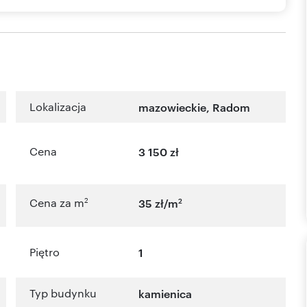
Lokalizacja
mazowieckie
,
Radom
Cena
3 150 zł
2
2
Cena za m
35 zł/m
Piętro
1
Typ budynku
kamienica