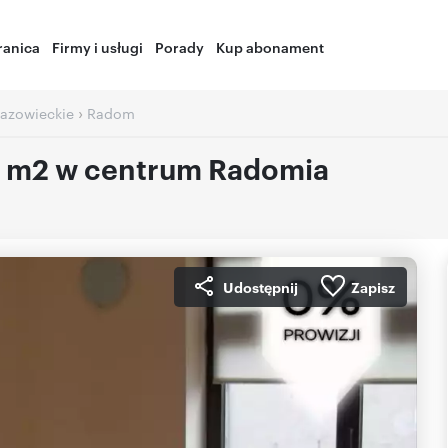
ranica
Firmy i usługi
Porady
Kup abonament
›
azowieckie
Radom
90 m2 w centrum Radomia
Udostępnij
Zapisz