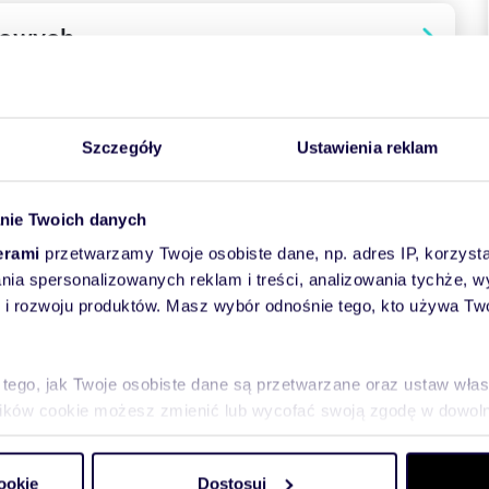
towych
Szczegóły
Ustawienia reklam
nie Twoich danych
erami
przetwarzamy Twoje osobiste dane, np. adres IP, korzystaj
lania spersonalizowanych reklam i treści, analizowania tychże,
rdo atrakcyjnym miejscu na pierwszym piętrze w zadbanej
 rozwoju produktów. Masz wybór odnośnie tego, kto używa Twoi
biną natryskową,plus trzy duże pokoje.
 tego, jak Twoje osobiste dane są przetwarzane oraz ustaw wła
we z dwufunkcyjnego pieca firmy Vaillant.
plików cookie możesz zmienić lub wycofać swoją zgodę w dowolne
całym miastem oraz trasami wylotowym w każdym kierunku.
do spersonalizowania treści i reklam, aby oferować funkcje sp
ookie
Dostosuj
licznikowe.