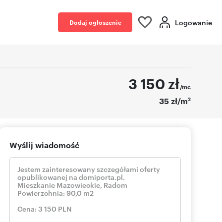
Logowanie
Dodaj ogłoszenie
3 150
zł
/mc
2
35 zł/m
Wyślij wiadomość