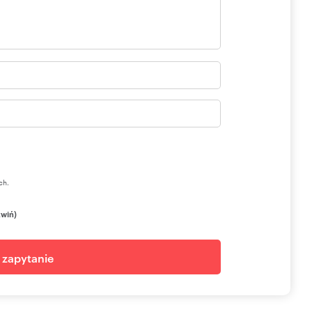
ch.
zwiń)
j zapytanie