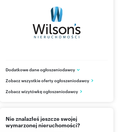
Dodatkowe dane ogłoszeniodawcy
ul. Świętokrzyska 20/311
Zobacz wszystkie oferty ogłoszeniodawcy
Warszawa
mazowieckie
PL
Zobacz wizytówkę ogłoszeniodawcy
222012
Pokaż telefon
Nie znalazłeś jeszcze swojej
wymarzonej nieruchomości?