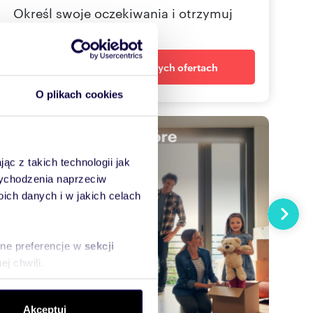
Określ swoje oczekiwania i otrzymuj
dopasowane oferty
Powiadom o nowych ofertach
O plikach cookies
ąc z takich technologii jak
 wychodzenia naprzeciw
ch danych i w jakich celach
Następn
sne preferencje w
sekcji
j chwili.
ołecznościowe i analizować
Akceptuj