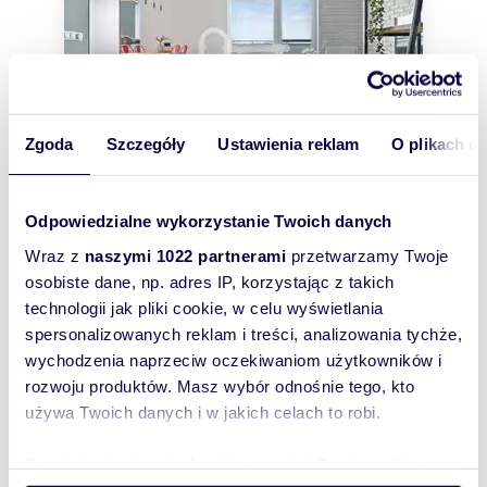
Zgoda
Szczegóły
Ustawienia reklam
O plikach c
Odpowiedzialne wykorzystanie Twoich danych
m
zł/m
47,84
2
73
2
2
Wraz z
naszymi 1022 partnerami
przetwarzamy Twoje
Nowoczesny 2-pokojowy apartament z
osobiste dane, np. adres IP, korzystając z takich
tarasem i Smart Home
3 500 zł
technologii jak pliki cookie, w celu wyświetlania
+ czynsz: 670 zł
/mc
spersonalizowanych reklam i treści, analizowania tychże,
mieszkanie Poznań, Grunwald,
wychodzenia naprzeciw oczekiwaniom użytkowników i
Świerzawska
rozwoju produktów. Masz wybór odnośnie tego, kto
NOWOCZESNY APARTAMENT NA OSTATNIM
PIĘTRZE | UL. ŚWIERZAWSKA. Z TARASEM I
używa Twoich danych i w jakich celach to robi.
MIEJSCEM W HALI GARAŻOWEJOstatnie piętro |
Smart Home |...
Dowiedz się więcej odnośnie tego, jak Twoje osobiste