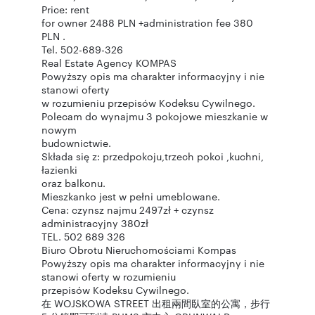
Price: rent
for owner 2488 PLN +administration fee 380
PLN .
Tel. 502-689-326
Real Estate Agency KOMPAS
Powyższy opis ma charakter informacyjny i nie
stanowi oferty
w rozumieniu przepisów Kodeksu Cywilnego.
Polecam do wynajmu 3 pokojowe mieszkanie w
nowym
budownictwie.
Składa się z: przedpokoju,trzech pokoi ,kuchni,
łazienki
oraz balkonu.
Mieszkanko jest w pełni umeblowane.
Cena: czynsz najmu 2497zł + czynsz
administracyjny 380zł
TEL. 502 689 326
Biuro Obrotu Nieruchomościami Kompas
Powyższy opis ma charakter informacyjny i nie
stanowi oferty w rozumieniu
przepisów Kodeksu Cywilnego.
在 WOJSKOWA STREET 出租兩間臥室的公寓，步行