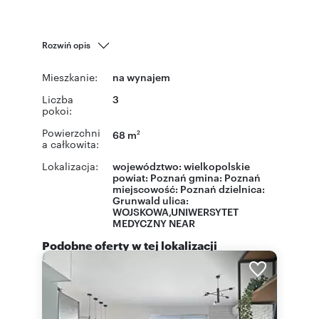
Rozwiń opis
Mieszkanie:
na wynajem
Liczba
3
pokoi:
Powierzchni
68 m
2
a całkowita:
Lokalizacja:
województwo:
wielkopolskie
powiat:
Poznań
gmina:
Poznań
miejscowość:
Poznań
dzielnica:
Grunwald
ulica:
WOJSKOWA,UNIWERSYTET
MEDYCZNY NEAR
Podobne oferty w tej lokalizacji