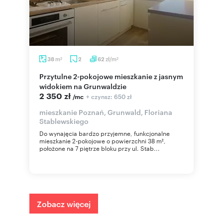
m
zł/m
38
2
62
2
2
Przytulne 2-pokojowe mieszkanie z jasnym
widokiem na Grunwaldzie
2 350 zł
+ czynsz: 650 zł
/mc
mieszkanie Poznań, Grunwald, Floriana
Stablewskiego
Do wynajęcia bardzo przyjemne, funkcjonalne
mieszkanie 2-pokojowe o powierzchni 38 m²,
położone na 7 piętrze bloku przy ul. Stab...
Zobacz więcej