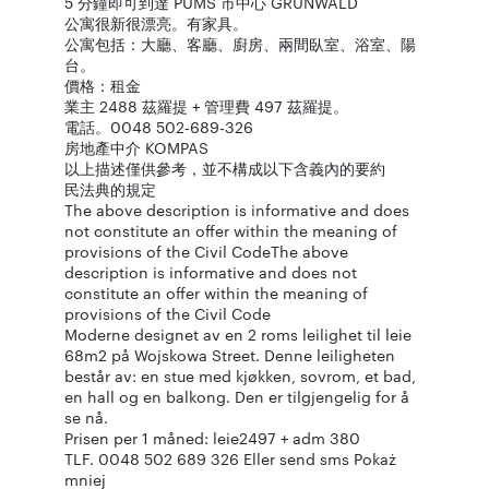
5 分鐘即可到達 PUMS 市中心 GRUNWALD
公寓很新很漂亮。有家具。
公寓包括：大廳、客廳、廚房、兩間臥室、浴室、陽
台。
價格：租金
業主 2488 茲羅提 + 管理費 497 茲羅提。
電話。0048 502-689-326
房地產中介 KOMPAS
以上描述僅供參考，並不構成以下含義內的要約
民法典的規定
The above description is informative and does
not constitute an offer within the meaning of
provisions of the Civil CodeThe above
description is informative and does not
constitute an offer within the meaning of
provisions of the Civil Code
Moderne designet av en 2 roms leilighet til leie
68m2 på Wojskowa Street. Denne leiligheten
består av: en stue med kjøkken, sovrom, et bad,
en hall og en balkong. Den er tilgjengelig for å
se nå.
Prisen per 1 måned: leie2497 + adm 380
TLF. 0048 502 689 326 Eller send sms Pokaż
mniej