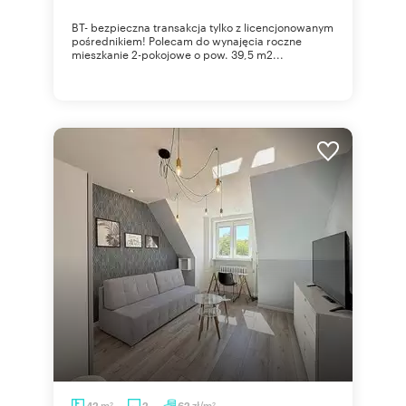
BT- bezpieczna transakcja tylko z licencjonowanym
pośrednikiem! Polecam do wynajęcia roczne
mieszkanie 2-pokojowe o pow. 39,5 m2...
m
zł/m
42
2
62
2
2