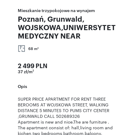
Mieszkanie trzypokojowe na wynajem
Poznań, Grunwald,
WOJSKOWA,UNIWERSYTET
MEDYCZNY NEAR
68 m
2
2 499 PLN
37 zł/m
2
Opis
SUPER PRICE APARTMENT FOR RENT THREE
BEROOMS AT WOJSKOWA STREET, WALKING
DISTANCE 5 MINUTES TO PUMS CITY CENTER
,GRUNWALD CALL 502689326
Apartment is new and nice.The are furniture .
The apartment consist of: hall,living room and
kichen,two bedrooms,bathroom,balcony.