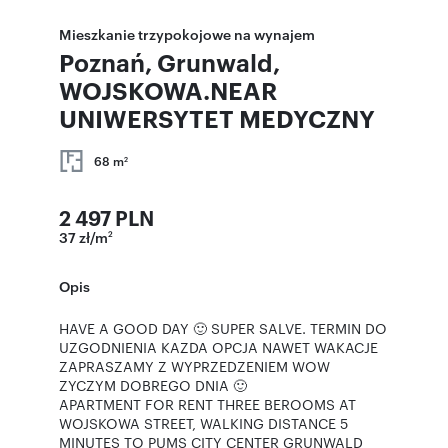
Mieszkanie trzypokojowe na wynajem
Poznań, Grunwald,
WOJSKOWA.NEAR
UNIWERSYTET MEDYCZNY
68 m
2
2 497 PLN
37 zł/m
2
Opis
HAVE A GOOD DAY 🙂 SUPER SALVE. TERMIN DO
UZGODNIENIA KAZDA OPCJA NAWET WAKACJE
ZAPRASZAMY Z WYPRZEDZENIEM WOW
ZYCZYM DOBREGO DNIA 🙂
APARTMENT FOR RENT THREE BEROOMS AT
WOJSKOWA STREET, WALKING DISTANCE 5
MINUTES TO PUMS CITY CENTER GRUNWALD