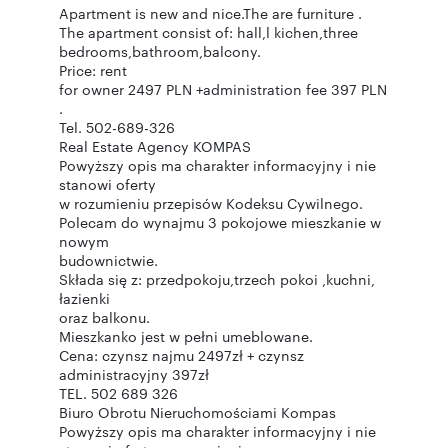
Apartment is new and nice.The are furniture .
The apartment consist of: hall,l kichen,three
bedrooms,bathroom,balcony.
Price: rent
for owner 2497 PLN +administration fee 397 PLN
.
Tel. 502-689-326
Real Estate Agency KOMPAS
Powyższy opis ma charakter informacyjny i nie
stanowi oferty
w rozumieniu przepisów Kodeksu Cywilnego.
Polecam do wynajmu 3 pokojowe mieszkanie w
nowym
budownictwie.
Składa się z: przedpokoju,trzech pokoi ,kuchni,
łazienki
oraz balkonu.
Mieszkanko jest w pełni umeblowane.
Cena: czynsz najmu 2497zł + czynsz
administracyjny 397zł
TEL. 502 689 326
Biuro Obrotu Nieruchomościami Kompas
Powyższy opis ma charakter informacyjny i nie