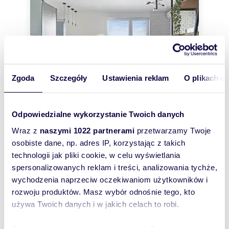
Zgoda
Szczegóły
Ustawienia reklam
O plikach c
Odpowiedzialne wykorzystanie Twoich danych
m
zł/m
47,84
2
73
Wraz z
naszymi 1022 partnerami
przetwarzamy Twoje
2
2
osobiste dane, np. adres IP, korzystając z takich
Nowoczesny 2-pokojowy apartament z
technologii jak pliki cookie, w celu wyświetlania
tarasem i Smart Home
3 500 zł
+ czynsz: 670 zł
/mc
spersonalizowanych reklam i treści, analizowania tychże,
wychodzenia naprzeciw oczekiwaniom użytkowników i
mieszkanie Poznań, Grunwald,
Świerzawska
rozwoju produktów. Masz wybór odnośnie tego, kto
używa Twoich danych i w jakich celach to robi.
NOWOCZESNY APARTAMENT NA OSTATNIM
PIĘTRZE | UL. ŚWIERZAWSKA. Z TARASEM I
MIEJSCEM W HALI GARAŻOWEJOstatnie piętro |
Smart Home |...
Dowiedz się więcej odnośnie tego, jak Twoje osobiste