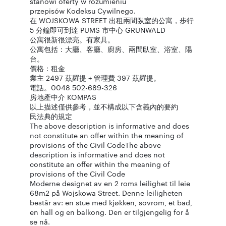
stanowi oferty w rozumieniu
przepisów Kodeksu Cywilnego.
在 WOJSKOWA STREET 出租兩間臥室的公寓，步行
5 分鐘即可到達 PUMS 市中心 GRUNWALD
公寓很新很漂亮。有家具。
公寓包括：大廳、客廳、廚房、兩間臥室、浴室、陽
台。
價格：租金
業主 2497 茲羅提 + 管理費 397 茲羅提。
電話。0048 502-689-326
房地產中介 KOMPAS
以上描述僅供參考，並不構成以下含義內的要約
民法典的規定
The above description is informative and does
not constitute an offer within the meaning of
provisions of the Civil CodeThe above
description is informative and does not
constitute an offer within the meaning of
provisions of the Civil Code
Moderne designet av en 2 roms leilighet til leie
68m2 på Wojskowa Street. Denne leiligheten
består av: en stue med kjøkken, sovrom, et bad,
en hall og en balkong. Den er tilgjengelig for å
se nå.