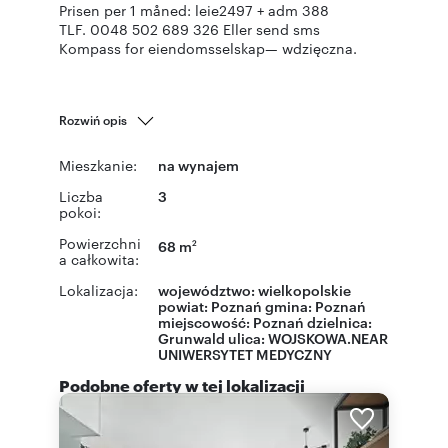
Prisen per 1 måned: leie2497 + adm 388
TLF. 0048 502 689 326 Eller send sms
Kompass for eiendomsselskap— wdzięczna.
Rozwiń opis
Mieszkanie:
na wynajem
Liczba
3
pokoi:
Powierzchni
68 m
2
a całkowita:
Lokalizacja:
województwo:
wielkopolskie
powiat:
Poznań
gmina:
Poznań
miejscowość:
Poznań
dzielnica:
Grunwald
ulica: WOJSKOWA.NEAR
UNIWERSYTET MEDYCZNY
Podobne oferty w tej lokalizacji