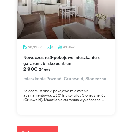
m
zł/m
58,95
3
49
2
2
Nowoczesne 3-pokojowe mieszkanie z
garażem, blisko centrum
2 900 zł
/mc
mieszkanie Poznań, Grunwald, Słoneczna
Polecam, ładne 3 pokojowe mieszkanie
apartamentowcu z 2011r przy ulicy Słonecznej 67
(Grunwald). Mieszkanie starannie wykończone...