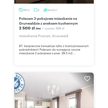
m
zł/m
39
2
64
2
2
Polecam 2-pokojowe mieszkanie na
Grunwaldzie z aneksem kuchennym
2 500 zł
+ czynsz: 500 zł
/mc
mieszkanie Poznań, Grunwald
BT- bezpieczna transakcja tylko z licencjonowanym
pośrednikiem! Polecam do wynajęcia roczne
mieszkanie 2-pokojowe o pow. 39,5 m2...